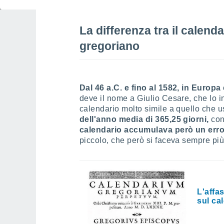
1582 dal papa Gregorio XIII.
La differenza tra il calenda
gregoriano
Dal 46 a.C. e fino al 1582, in Europa
deve il nome a Giulio Cesare, che lo i
calendario molto simile a quello che
dell'anno media di 365,25 giorni,
con
calendario accumulava però un error
piccolo, che però si faceva sempre più
L'affas
sul ca