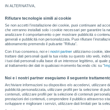
calendario
IN ALTERNATIVA,
La Pasqua cattolica e la Pasqua ortod
Rifiutare tecnologie simili ai cookie
date diverse. In questo articolo spie
Se non accetti l'installazione dei cookie, puoi continuare ad acc
che verranno installati solo i cookie necessari per garantire la n
Luna e il tipo di calendario usato.
analizzare il comportamento o per mostrare pubblicità o contenut
generali e pubblicità non personalizzata. Puoi rifiutare l'install
abbonamento premendo il pulsante "Rifiuta".
Con il tuo consenso, noi e i
nostri partner
utilizziamo cookie, iden
trattare dati personali quali la tua visita su questo sito web, indiri
i tuoi dati personali sulla base di un interesse legittimo, al quale
al trattamento dei dati in qualsiasi momento facendo clic su "
Imp
Noi e i nostri partner eseguiamo il seguente trattamento
Archiviare informazioni su dispositivo e/o accedervi, utilizzare dati
pubblicità personalizzata, utilizzare profili per la selezione di pu
contenuti, utilizzare profili per la selezione di contenuti personal
prestazioni dei contenuti, comprendere il pubblico attraverso stat
sviluppare e migliorare i servizi, utilizzare dati limitati per la sel