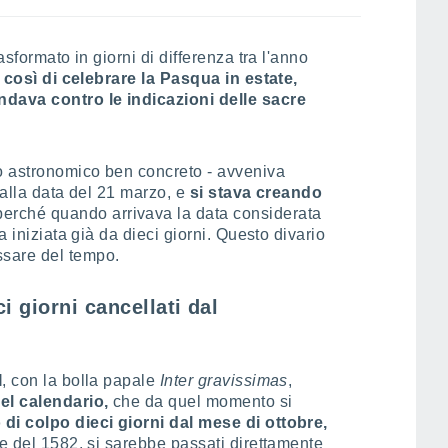
asformato in giorni di differenza tra l'anno
 così di celebrare la Pasqua in estate,
ndava contro le indicazioni delle sacre
o astronomico ben concreto - avveniva
o alla data del 21 marzo, e
si stava creando
 perché quando arrivava la data considerata
a iniziata già da dieci giorni. Questo divario
sare del tempo.
i giorni cancellati dal
I
, con la bolla papale
Inter gravissimas
,
el calendario,
che da quel momento si
 di colpo dieci giorni dal mese di ottobre,
re del 1582, si sarebbe passati direttamente