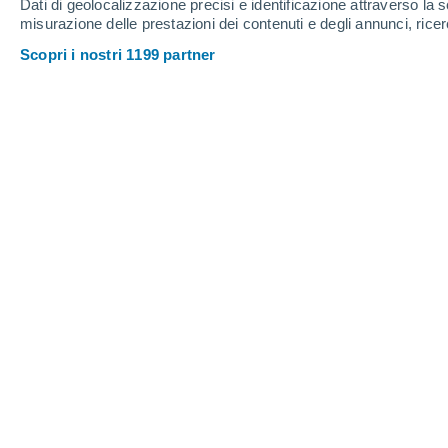
Dati di geolocalizzazione precisi e identificazione attraverso la s
misurazione delle prestazioni dei contenuti e degli annunci, ricer
Scopri i nostri 1199 partner
La celebrazione della Pasqua cattolica e di quella orotod
Lorenzo Pasqualini
Come sappiamo,
la Pasqua cattolica 
la Francia, la Spagna o il Portogallo,
celebrerà quest'anno il
31 marzo
, ma 
ortodossa,
festività che si celebra in 
Romania, Macedonia del Nord, Bulgari