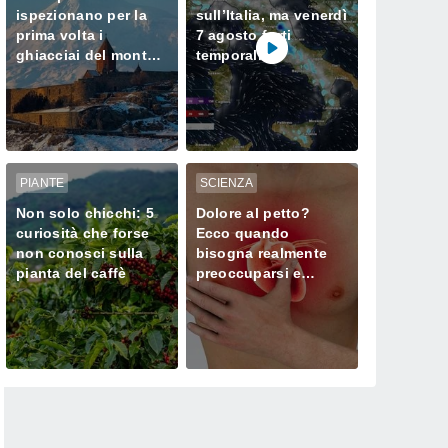
ispezionano per la
sull’Italia, ma venerdì
prima volta i
7 agosto forti
ghiacciai del monte
temporali
Ararat, dove Noè
minacciano il Nord
approdò dopo il
Diluvio Universale
PIANTE
SCIENZA
Non solo chicchi: 5
Dolore al petto?
curiosità che forse
Ecco quando
non conosci sulla
bisogna realmente
pianta del caffè
preoccuparsi e
chiamare subito il
medico