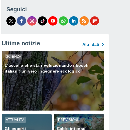
Seguici
Ultime notizie
Altri dati
SCIENZA
L’uccello che sta rivoluzionando i boschi
italiani: un vero ingegnere ecologico
ATTUALITÀ
PREVISIONI
Gli esperti
Caldo intenso