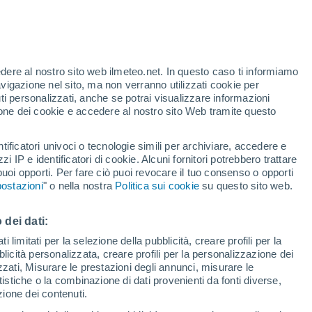
ossa si celebrano quasi sempre in due
gheremo perché, scoprendo che c'entrano la
edere al nostro sito web ilmeteo.net. In questo caso ti informiamo
avigazione nel sito, ma non verranno utilizzati cookie per
i personalizzati, anche se potrai visualizzare informazioni
azione dei cookie e accedere al nostro sito Web tramite questo
tificatori univoci o tecnologie simili per archiviare, accedere e
zzi IP e identificatori di cookie. Alcuni fornitori potrebbero trattare
 puoi opporti. Per fare ciò puoi revocare il tuo consenso o opporti
ostazioni
" o nella nostra
Politica sui cookie
su questo sito web.
 dei dati:
 limitati per la selezione della pubblicità, creare profili per la
bblicità personalizzata, creare profili per la personalizzazione dei
izzati, Misurare le prestazioni degli annunci, misurare le
istiche o la combinazione di dati provenienti da fonti diverse,
ezione dei contenuti.