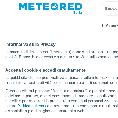
Il Meteo
TUTTE
ATTUALITÀ
SCIENZA
PREVISIONI
ASTRO
Informativa sulla Privacy
I contenuti di Ilmeteo.net (ilmeteo.net) sono stati preparati da pro
qualità. È possibile accedere a questo sito Web utilizzando le se
Accetta i cookie e accedi gratuitamente
La pubblicità digitale personalizzata, basata sulle informazioni ra
finanziare la nostra attività per continuare a offrirti contenuti co
Home
Notizie
Attualità
Pasqua cattolica e Pasqu
Facendo clic sul pulsante "Accetta e continua", è possibile accede
o dei nostri partner, che ci consentono di tracciare e analizzare
specifico per mostrarti la pubblicità o contenuti personalizzati b
Pasqua cattolica e Pa
nostra
Politica sui cookie
e revocare il tuo consenso in qualsia
disponibile a piè di pagina del nostro sito web.
due date diverse? C'en