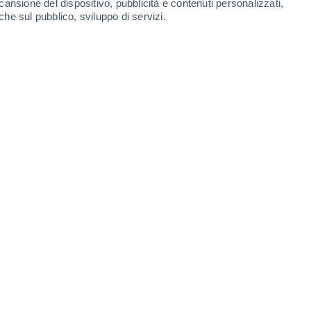
cansione del dispositivo, pubblicità e contenuti personalizzati,
che sul pubblico, sviluppo di servizi.
ossa avviene in date diverse.
27/03/2024 07:30
7 min
che viene celebrata in paesi come l'Italia,
 ed in tanti altri paesi del mondo,
si
avrà una data diversa rispetto alla
Pasqua
paesi dell'
Europa orientale
come Grecia,
a, Cipro, Ucraina, ed anche in Libano e