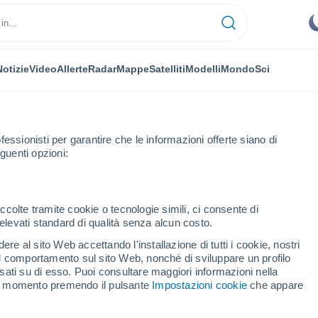
Notizie
Video
Allerte
Radar
Mappe
Satelliti
Modelli
Mondo
Sci
NOMIA
PIANTE
TEMPO LIBERO
fessionisti per garantire che le informazioni offerte siano di
guenti opzioni:
ccolte tramite cookie o tecnologie simili, ci consente di
n elevati standard di qualità senza alcun costo.
a ortodossa: perché due date diverse? C'entrano la Luna e il calendar
re al sito Web accettando l'installazione di tutti i cookie, nostri
 il comportamento sul sito Web, nonché di sviluppare un profilo
asati su di esso. Puoi consultare maggiori informazioni nella
squa ortodossa: perché
si momento premendo il pulsante
Impostazioni cookie
che appare
trano la Luna e il