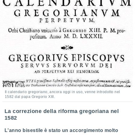
re e
e i
tilizzare
ati per la
e dei
.
izzazione
azione
o la
e del
vo,
à e
i
Il calendario gregoriano, ancora oggi in uso, venne introdotto nel
zzati,
1582 dal papa Gregorio XIII.
one delle
ni dei
La correzione della riforma gregoriana nel
 e degli
1582
 ricerche
ico,
di
L'anno bisestile è stato un accorgimento molto