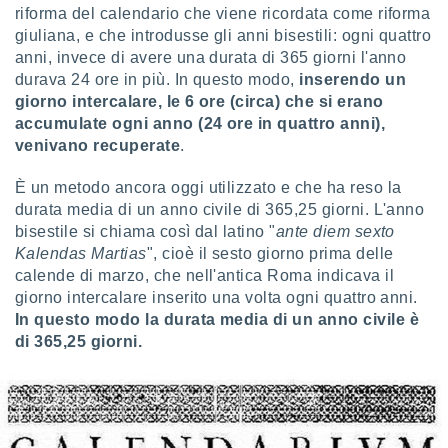
 profili
riforma del calendario che viene ricordata come riforma
lezione
giuliana, e che introdusse gli anni bisestili: ogni quattro
cità
anni, invece di avere una durata di 365 giorni l'anno
izzata,
durava 24 ore in più. In questo modo,
inserendo un
fili per
giorno intercalare, le 6 ore (circa) che si erano
accumulate ogni anno (24 ore in quattro anni),
izzazione
nuti,
venivano recuperate
.
 profili
lezione
È un metodo ancora oggi utilizzato e che ha reso la
uti
durata media di un anno civile di 365,25 giorni. L'anno
zzati,
bisestile si chiama così dal latino "
ante diem sexto
 le
Kalendas Martias
", cioè il sesto giorno prima delle
ni degli
calende di marzo, che nell'antica Roma indicava il
 misurare
zioni dei
giorno intercalare inserito una volta ogni quattro anni.
,
In questo modo la durata media di un anno civile è
ere il
di 365,25 giorni.
so
he o la
ione di
enienti
diverse,