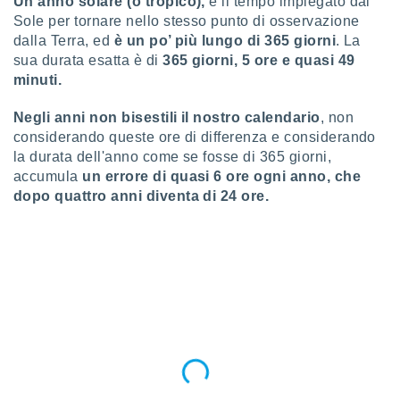
U
n anno solare (o tropico),
è il tempo impiegato dal
 e
ati
Sole per tornare nello stesso punto di osservazione
 quali la
dalla Terra, ed
è un po’ più lungo di 365 giorni
. La
a su
sua durata esatta è di
365 giorni, 5 ore e quasi 49
ito web,
minuti.
IP e
tori di
Negli anni non bisestili il nostro calendario
, non
Alcuni
considerando queste ore di differenza e considerando
ro
la durata dell'anno come se fosse di 365 giorni,
 tuoi dati
accumula
un errore di quasi 6 ore ogni anno, che
 sulla
dopo quattro anni diventa di 24 ore.
un
e
, al quale
rti. Per
puoi
il tuo
o o
l
nto dei
ualsiasi
 facendo