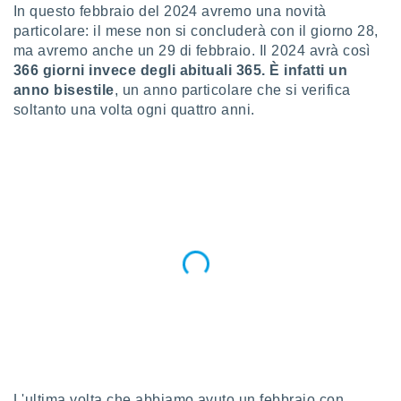
a", è
In questo febbraio del 2024 avremo una novità
particolare: il mese non si concluderà con il giorno 28,
al sito
ma avremo anche un 29 di febbraio. Il 2024 avrà così
ettando
366 giorni invece degli abituali 365. È infatti un
zione di
anno bisestile
, un anno particolare che si verifica
okie,
dei nostri
soltanto una volta ogni quattro anni.
che ci
no di
 e
e il
amento
 Web,
i
re un
pecifico
arti la
à o
i
zzati
 di esso.
sultare
oni nella
L'ultima volta che abbiamo avuto un febbraio con