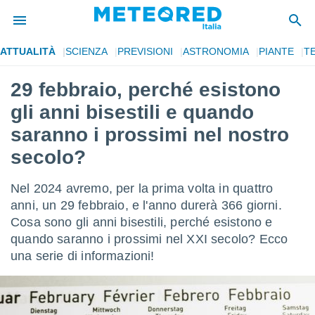
ATTUALITÀ
SCIENZA
PREVISIONI
ASTRONOMIA
PIANTE
T
tiva
rivacy
29 febbraio, perché esistono
ti di
gli anni bisestili e quando
net
net)
saranno i prossimi nel nostro
i
secolo?
 da
nisti per
 che le
Nel 2024 avremo, per la prima volta in quattro
ioni
anni, un 29 febbraio, e l'anno durerà 366 giorni.
iano di
È
Cosa sono gli anni bisestili, perché esistono e
quando saranno i prossimi nel XXI secolo? Ecco
 a
una serie di informazioni!
ito Web
do le
opzioni:
 i