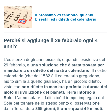
puoi
re ad
 al
Il prossimo 29 febbraio, gli anni
ito web
bisestili ed i difetti del calendario
et. In
aso ti
mo che
installati
Perché si aggiunge il 29 febbraio ogni 4
okie
anni?
i per
 la
one nel
L'esistenza degli anni bisestili, e quindi l'esistenza del
 non
utilizzati
29 febbraio, è
una soluzione che è stata trovata per
er
rimediare a un difetto del nostro calendario
. Il nostro
e il
calendario (che dal 1582 è il calendario gregoriano,
amento o
molto simile a quello giuliano), ha un piccolo difetto,
rare
visto che
non riflette in maniera perfetta la durata del
à o
moto di rivoluzione del pianeta Terra intorno al
i
zzati,
Sole.
L'anno solare infatti, cioè il tempo impiegato dal
 potrai
Sole per tornare nello stesso punto di osservazione
are
dalla Terra, dura
365 giorni, 5 ore e quasi 49 minuti.