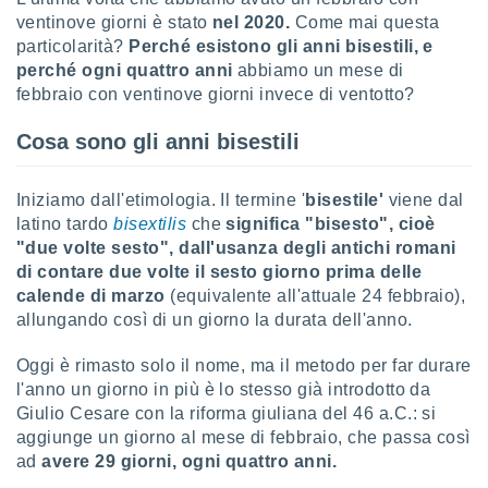
ventinove giorni è stato
nel 2020.
Come mai questa
sui cookie
particolarità?
Perché esistono gli anni bisestili, e
e il tuo
perché ogni quattro anni
abbiamo un mese di
 in
febbraio con ventinove giorni invece di ventotto?
o
Cosa sono gli anni bisestili
 il
azioni
Iniziamo dall'etimologia. Il termine '
bisestile'
viene dal
kie
re
latino tardo
bisextilis
che
significa "bisesto", cioè
le a piè
"due volte sesto", dall'usanza degli antichi romani
 del
di contare due volte il sesto giorno prima delle
to web.
calende di marzo
(equivalente all'attuale 24 febbraio),
allungando così di un giorno la durata dell'anno.
ATIVA,
Oggi è rimasto solo il nome, ma il metodo per far durare
l'anno un giorno in più è lo stesso già introdotto da
e
gie
Giulio Cesare con la riforma giuliana del 46 a.C.: si
i cookie
aggiunge un giorno al mese di febbraio, che passa così
ad
avere 29 giorni, ogni quattro anni.
ccetti
zione dei