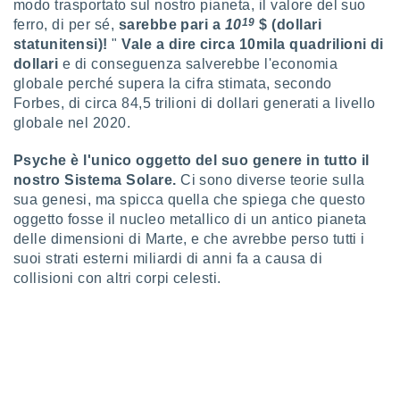
ioni
modo trasportato sul nostro pianeta, il valore del suo
e
19
ferro, di per sé,
sarebbe pari a
10
$ (dollari
à non
statunitensi)!
"
Vale a dire circa 10mila quadrilioni di
izzata.
dollari
e di conseguenza salverebbe l'economia
utare
globale perché supera la cifra stimata, secondo
zione dei
Forbes, di circa 84,5 trilioni di dollari generati a livello
 al
globale nel 2020.
ito Web
questo
Psyche è l'unico oggetto del suo genere in tutto il
ento
nostro Sistema Solare.
Ci sono diverse teorie sulla
 il
sua genesi, ma spicca quella che spiega che questo
oggetto fosse il nucleo metallico di un antico pianeta
delle dimensioni di Marte, e che avrebbe perso tutti i
o
suoi strati esterni miliardi di anni fa a causa di
, noi e i
collisioni con altri corpi celesti.
rtner
mo
tori
o
e simili
viare,