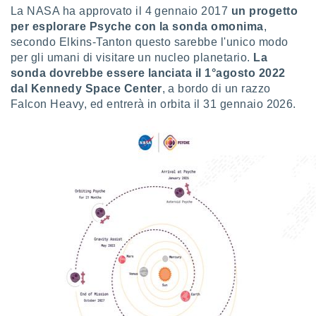
 profili
La NASA ha approvato il 4 gennaio 2017
un progetto
lezione
per esplorare Psyche con la sonda omonima
,
cità
secondo Elkins-Tanton questo sarebbe l'unico modo
izzata,
per gli umani di visitare un nucleo planetario.
La
fili per
sonda dovrebbe essere lanciata il 1°agosto 2022
izzazione
dal Kennedy Space Center
, a bordo di un razzo
nuti,
Falcon Heavy, ed entrerà in orbita il 31 gennaio 2026.
 profili
lezione
uti
zzati,
 le
ni degli
 misurare
zioni dei
,
ere il
so
he o la
ione di
enienti
diverse,