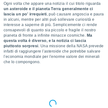
a", è
Ogni volta che appare una notizia il cui titolo riguarda
un asteroide e il pianeta Terra generalmente ci
al sito
lascia un po' irrequieti
, può causare angoscia e paura
ettando
in alcuni, mentre per altri può sollevare curiosità e
zione di
okie,
interesse a saperne di più. Semplicemente ci rende
dei nostri
consapevoli di quanto sia piccolo e fragile il nostro
che ci
pianeta di fronte a infinite minacce cosmiche.
Ma
no di
questa volta è diverso, e la notizia ci lascia
 e
piuttosto sorpresi
. Una missione della NASA prevede
e il
infatti di raggiungere l'asteroide che potrebbe salvare
amento
l'economia mondiale per l'enorme valore dei minerali
 Web,
i
che lo compongono.
re un
pecifico
arti la
à o
i
zzati
 di esso.
sultare
oni nella