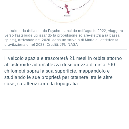
re e
e i
tilizzare
ati per la
e dei
La traiettoria della sonda Psyche. Lanciato nell'agosto 2022, viaggerà
.
verso l'asteroide utilizzando la propulsione solare-elettrica (a bassa
spinta), arrivando nel 2026, dopo un sorvolo di Marte e l'assistenza
gravitazionale nel 2023. Crediti: JPL-NASA
izzazione
azione
Il veicolo spaziale trascorrerà 21 mesi in orbita attorno
o la
all'asteroide ad un'altezza di sicurezza di circa 700
e del
chilometri sopra la sua superficie, mappandolo e
vo,
studiando le sue proprietà per ottenere, tra le altre
à e
cose, caratterizzarne la topografia.
i
zzati,
one delle
ni dei
 e degli
 ricerche
ico,
di