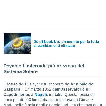
sui cookie
e il tuo
 in
o
 il
azioni
Don’t Look Up: un monito per la lotta
kie
ai cambiamenti climatici
re
le a piè
 del
to web.
Psyche: l'asteroide più prezioso del
Sistema Solare
ATIVA,
L'asteroide 16 Psyche fu scoperto da
Annibale de
e
Gasparis
il 17 marzo 1852
dall'Osservatorio di
gie
i cookie
Capodimonte, a
Napoli
, in Italia
. Questa roccia di
poco più di 200 km di diametro si trova tra Giove e
ccetti
zione dei
Marte nella fascia degli asteroidi, ad una distanza dalla