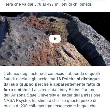
puoi
Terra che va dai 378 ai 497 milioni di chilometri.
re ad
 al
ito web
et. In
aso ti
mo che
installati
okie
i per
 la
one nel
 non
utilizzati
er
e il
L'elenco degli asteroidi conosciuti abbonda di quelli
amento o
fatti di roccia e ghiaccio, ma
16 Psiche si distingue
rare
dal suo gruppo perché è apparentemente fatto di
à o
ferro e nichel.
La scienziata Lindy Elkins-Tanton,
i
dell'Arizona State University e leader della missione
zzati,
NASA Psyche, ha stimato che "se questo pezzo di
 potrai
roccia di 200 chilometri potesse essere in qualche
are