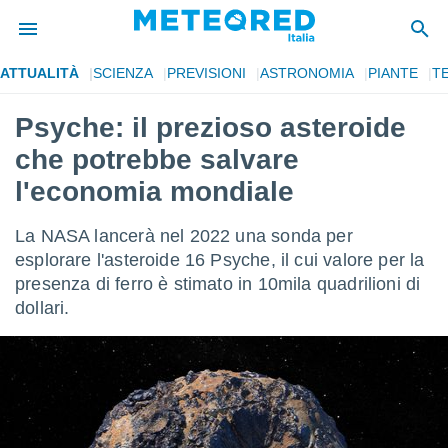
ATTUALITÀ
SCIENZA
PREVISIONI
ASTRONOMIA
PIANTE
T
tiva
rivacy
Psyche: il prezioso asteroide
ti di
che potrebbe salvare
net
net)
l'economia mondiale
i
 da
La NASA lancerà nel 2022 una sonda per
nisti per
 che le
esplorare l'asteroide 16 Psyche, il cui valore per la
ioni
presenza di ferro è stimato in 10mila quadrilioni di
iano di
dollari.
È
 a
ito Web
do le
opzioni:
 i