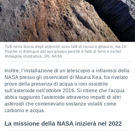
ioni
" o
tra
sui cookie
o sito
nostri
Tutti nella fascia degli asteroidi sono fatti di roccia e ghiaccio, ma 16
mo il
Psyche si distingue dal suo gruppo perché è fatto di ferro e nichel.
te
Immagine illustrativa: JPL-NASA
ento dei
Inoltre, l'installazione di un telescopio a infrarossi della
re
NASA presso gli osservatori di Mauna Kea, ha rivelato
ioni su
prove della presenza di acqua o ioni ossidrile
vo e/o
sull'asteroide nell'ottobre 2016. Si ritiene che l'acqua
i,
abbia raggiunto l'asteroide attraverso impatti di altri
 dati
er la
asteroidi che contenevano sostanze volatili come
 della
carbonio e acqua.
à, creare
r la
La missione della NASA inizierà nel 2022
à
izzata,