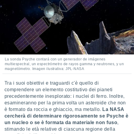
La sonda Psyche contará con un generador de imágenes
multiespectral, un espectrómetro de rayos gamma y neutrones, y un
magnetómetro. Imagen ilustrativa: JPL-NASA
Tra i suoi obiettivi e traguardi c'è quello di
comprendere un elemento costitutivo dei pianeti
precedentemente inesplorato: i nuclei di ferro. Inoltre,
esamineranno per la prima volta un asteroide che non
è formato da roccia e ghiaccio, ma metallo.
La NASA
cercherà di determinare rigorosamente se Psyche è
un nucleo o se è formata da materiale non fuso
,
stimando le età relative di ciascuna regione della