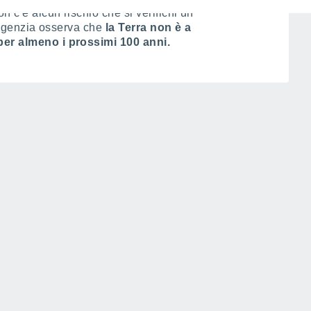
 c'è alcun rischio che si verifichi un
 l'agenzia osserva che
la Terra non è a
per almeno i prossimi 100 anni.