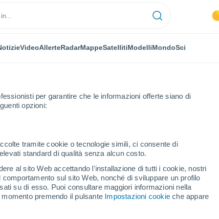
Notizie
Video
Allerte
Radar
Mappe
Satelliti
Modelli
Mondo
Sci
NOMIA
PIANTE
TEMPO LIBERO
fessionisti per garantire che le informazioni offerte siano di
guenti opzioni:
ccolte tramite cookie o tecnologie simili, ci consente di
n elevati standard di qualità senza alcun costo.
olte il Colosseo "sfiorerà" la Terra tra poco
re al sito Web accettando l'installazione di tutti i cookie, nostri
 il comportamento sul sito Web, nonché di sviluppare un profilo
asati su di esso. Puoi consultare maggiori informazioni nella
e volte il Colosseo
si momento premendo il pulsante
Impostazioni cookie
che appare
 poco