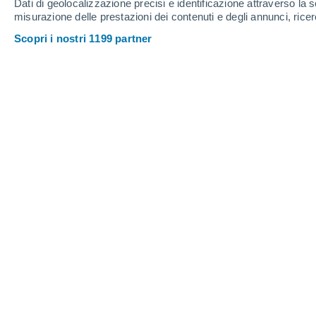
Dati di geolocalizzazione precisi e identificazione attraverso la s
misurazione delle prestazioni dei contenuti e degli annunci, ricer
Scopri i nostri 1199 partner
Sebbene il 4660 Nereus passerà relativamente vicino, la Te
Viviana Urbina
30/1
Meteored Cile
Gli asteroidi si avvicinano regolarme
l'attenzione e ci mette in allerta quand
pianeta. La NASA ha un'ampia lista di 
velocità e la distanza dai diversi corpi
oggetto grande come quello che si 
di più
. L'11 dicembre, l'asteroide 4660
dalla Terra,
distanza considerata "p
aerospaziale statunitense.
Non vi è a