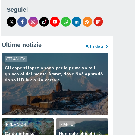
Seguici
Ultime notizie
Altri dati
ATTUALITÀ
Gli esperti ispezionano per la prima volta i
ghiacciai del monte Ararat, dove Noè approdò
dopo il Diluvio Universale
PREVISIONI
PIANTE
Caldo intenso
Non solo chicchi: 5