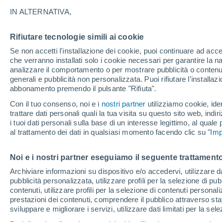
IN ALTERNATIVA,
Tra pochi giorni la Terra si troverà a me
un grosso asteroide. Ci sono rischi per
Rifiutare tecnologie simili ai cookie
Se non accetti l'installazione dei cookie, puoi continuare ad acc
che verranno installati solo i cookie necessari per garantire la n
analizzare il comportamento o per mostrare pubblicità o contenut
generali e pubblicità non personalizzata. Puoi rifiutare l'install
abbonamento premendo il pulsante "Rifiuta".
Con il tuo consenso, noi e i
nostri partner
utilizziamo cookie, iden
trattare dati personali quali la tua visita su questo sito web, indiri
i tuoi dati personali sulla base di un interesse legittimo, al quale
al trattamento dei dati in qualsiasi momento facendo clic su "
Imp
Noi e i nostri partner eseguiamo il seguente trattamento
Archiviare informazioni su dispositivo e/o accedervi, utilizzare dati
pubblicità personalizzata, utilizzare profili per la selezione di pu
contenuti, utilizzare profili per la selezione di contenuti personal
prestazioni dei contenuti, comprendere il pubblico attraverso stat
sviluppare e migliorare i servizi, utilizzare dati limitati per la sel