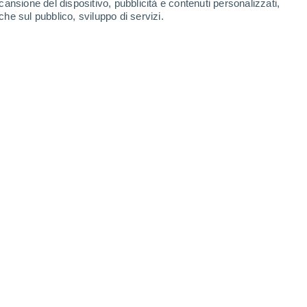
cansione del dispositivo, pubblicità e contenuti personalizzati,
che sul pubblico, sviluppo di servizi.
rra non corre il rischio di essere colpita.
1/2021 12:26
3 min
nte alla Terra.
Tuttavia, attira sempre
o uno di loro si avvicina troppo al nostro
questi oggetti, ne conosce le dimensioni, la
 celesti, fino all'anno 2200.
Tuttavia, un
avvicinerà il mese prossimo, preoccupa
 Nereus passerà a 3,9 milioni di chilometri
otenzialmente pericolosa"
dall'agenzia
lcun pericolo reale di impatto
con il nostro