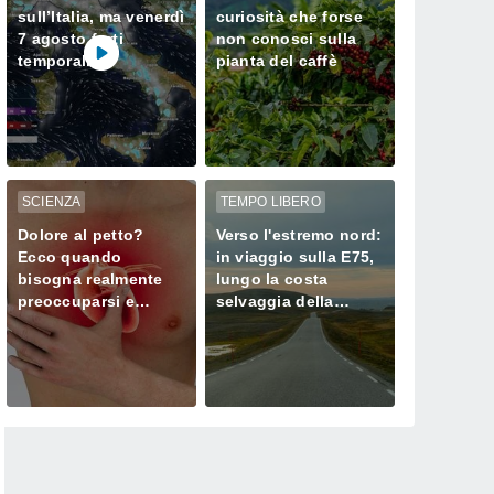
sull’Italia, ma venerdì
curiosità che forse
7 agosto forti
non conosci sulla
temporali
pianta del caffè
minacciano il Nord
SCIENZA
TEMPO LIBERO
Dolore al petto?
Verso l'estremo nord:
Ecco quando
in viaggio sulla E75,
bisogna realmente
lungo la costa
preoccuparsi e
selvaggia della
chiamare subito il
Norvegia
medico