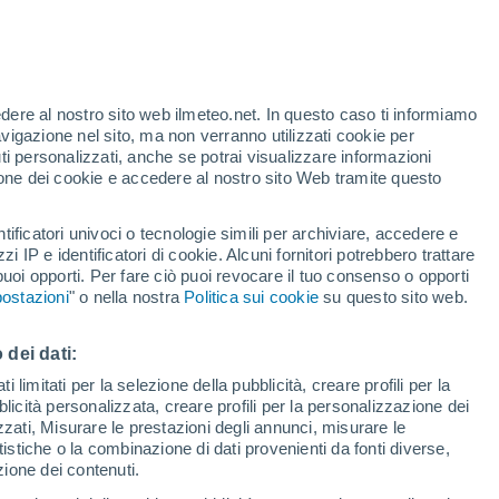
no di 4 milioni di chilometri dall'orbita di
 il nostro pianeta?
edere al nostro sito web ilmeteo.net. In questo caso ti informiamo
avigazione nel sito, ma non verranno utilizzati cookie per
i personalizzati, anche se potrai visualizzare informazioni
azione dei cookie e accedere al nostro sito Web tramite questo
tificatori univoci o tecnologie simili per archiviare, accedere e
zzi IP e identificatori di cookie. Alcuni fornitori potrebbero trattare
 puoi opporti. Per fare ciò puoi revocare il tuo consenso o opporti
ostazioni
" o nella nostra
Politica sui cookie
su questo sito web.
 dei dati:
 limitati per la selezione della pubblicità, creare profili per la
bblicità personalizzata, creare profili per la personalizzazione dei
izzati, Misurare le prestazioni degli annunci, misurare le
istiche o la combinazione di dati provenienti da fonti diverse,
ezione dei contenuti.