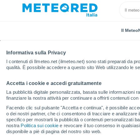
Il Meteo
TUTTE
ATTUALITÀ
SCIENZA
PREVISIONI
ASTRO
Informativa sulla Privacy
I contenuti di Ilmeteo.net (ilmeteo.net) sono stati preparati da pro
qualità. È possibile accedere a questo sito Web utilizzando le se
Accetta i cookie e accedi gratuitamente
La pubblicità digitale personalizzata, basata sulle informazioni ra
finanziare la nostra attività per continuare a offrirti contenuti co
Home
Notizie
Attualità
Un asteroide grande tre v
Facendo clic sul pulsante "Accetta e continua", è possibile accede
o dei nostri partner, che ci consentono di tracciare e analizzare
specifico per mostrarti la pubblicità o contenuti personalizzati b
Un asteroide grande tr
nostra
Politica sui cookie
e revocare il tuo consenso in qualsia
disponibile a piè di pagina del nostro sito web.
"sfiorerà" la Terra tra