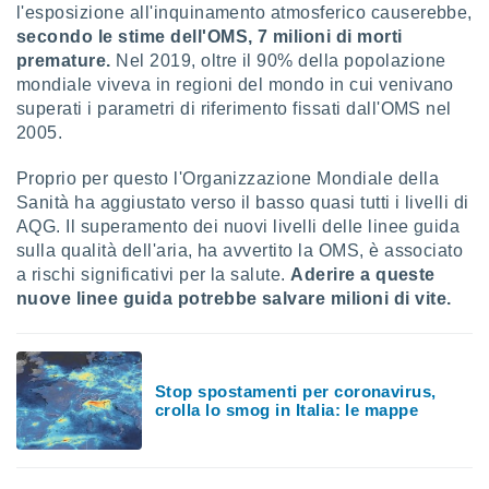
 e
l'esposizione all'inquinamento atmosferico causerebbe,
ati
secondo le stime dell'OMS, 7 milioni di morti
 quali la
premature.
Nel 2019, oltre il 90% della popolazione
a su
mondiale viveva in regioni del mondo in cui venivano
ito web,
IP e
superati i parametri di riferimento fissati dall'OMS nel
tori di
2005.
Alcuni
Proprio per questo l'Organizzazione Mondiale della
ro
Sanità ha aggiustato verso il basso quasi tutti i livelli di
 tuoi dati
AQG. Il superamento dei nuovi livelli delle linee guida
 sulla
sulla qualità dell'aria, ha avvertito la OMS, è associato
un
e
a rischi significativi per la salute.
Aderire a queste
, al quale
nuove linee guida potrebbe salvare milioni di vite.
rti. Per
puoi
il tuo
o o
Stop spostamenti per coronavirus,
l
crolla lo smog in Italia: le mappe
nto dei
ualsiasi
 facendo