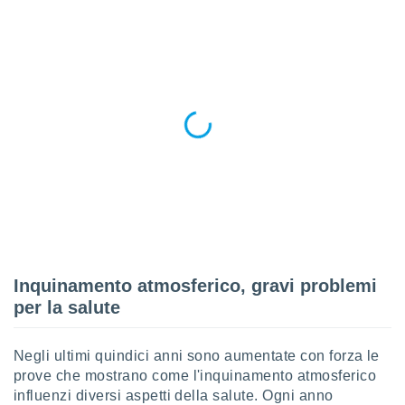
ioni
e
à non
izzata.
utare
zione dei
 al
ito Web
questo
ento
 il
o
, noi e i
Inquinamento atmosferico, gravi problemi
rtner
per la salute
mo
tori
Negli ultimi quindici anni sono aumentate con forza le
o
e simili
prove che mostrano come l'inquinamento atmosferico
viare,
influenzi diversi aspetti della salute. Ogni anno