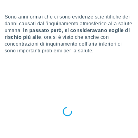
sui cookie
e il tuo
Sono anni ormai che ci sono evidenze scientifiche dei
 in
danni causati dall'inquinamento atmosferico alla salute
umana.
In passato però, si consideravano soglie di
o
rischio più alte
, ora si è visto che anche con
 il
concentrazioni di inquinamento dell'aria inferiori ci
sono importanti problemi per la salute.
azioni
kie
re
le a piè
 del
to web.
ATIVA,
e
gie
i cookie
ccetti
zione dei