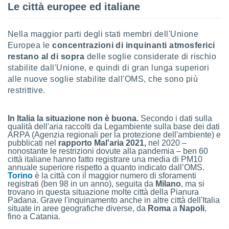
Le città europee ed italiane
ioni
" o
tra
sui cookie
Nella maggior parti degli stati membri dell'Unione
o sito
Europea le
concentrazioni di inquinanti atmosferici
restano al di sopra
delle soglie considerate di rischio
nostri
stabilite dall'Unione, e quindi di gran lunga superiori
alle nuove soglie stabilite dall'OMS, che sono più
mo il
restrittive.
te
ento dei
In Italia la situazione non è buona.
Secondo i dati sulla
qualità dell'aria raccolti da Legambiente sulla base dei dati
re
ARPA (Agenzia regionali per la protezione dell'ambiente) e
ioni su
pubblicati nel
rapporto Mal'aria 2021,
nel 2020 –
vo e/o
nonostante le restrizioni dovute alla pandemia – ben 60
i,
città italiane hanno fatto registrare una media di PM10
 dati
annuale superiore rispetto a quanto indicato dall’OMS.
Torino
è la città con il maggior numero di sforamenti
er la
registrati (ben 98 in un anno), seguita da
Milano
, ma si
 della
trovano in questa situazione molte città della Pianura
à, creare
Padana. Grave l'inquinamento anche in altre città dell'Italia
r la
situate in aree geografiche diverse, da
Roma
a
Napoli
,
à
fino a Catania.
izzata,