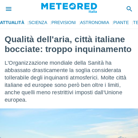
ATTUALITÀ
SCIENZA
PREVISIONI
ASTRONOMIA
PIANTE
T
tiva
rivacy
Qualità dell'aria, città italiane
ti di
bocciate: troppo inquinamento
net
net)
i
L'Organizzazione mondiale della Sanità ha
 da
abbassato drasticamente la soglia considerata
nisti per
tollerabile degli inquinanti atmosferici. Molte città
 che le
ioni
italiane ed europee sono però ben oltre i limiti,
iano di
anche quelli meno restrittivi imposti dall'Unione
È
europea.
 a
ito Web
do le
opzioni:
 i