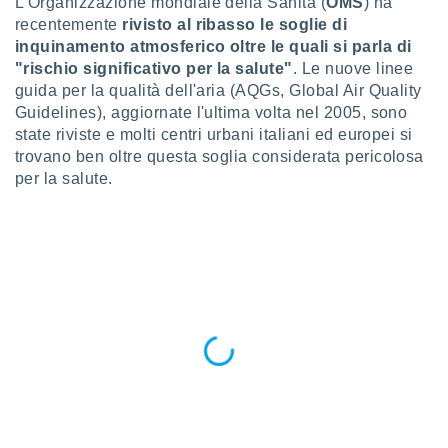
L'Organizzazione mondiale della Sanità (
OMS
) ha
a", è
recentemente
rivisto al ribasso le soglie di
al sito
inquinamento atmosferico oltre le quali si parla di
ettando
"rischio significativo per la salute"
. Le nuove linee
zione di
guida per la qualità dell'aria (AQGs, Global Air Quality
okie,
Guidelines), aggiornate l'ultima volta nel 2005, sono
dei nostri
state riviste e molti centri urbani italiani ed europei si
che ci
trovano ben oltre questa soglia considerata pericolosa
no di
 e
per la salute.
e il
amento
 Web,
i
re un
pecifico
arti la
à o
i
zzati
 di esso.
sultare
oni nella