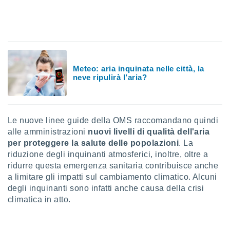
puoi
re ad
 al
ito web
et. In
aso ti
mo che
Meteo: aria inquinata nelle città, la
installati
neve ripulirà l’aria?
okie
i per
 la
one nel
Le nuove linee guide della OMS raccomandano quindi
 non
alle amministrazioni
nuovi livelli di qualità dell'aria
utilizzati
per proteggere la salute delle popolazioni
. La
er
e il
riduzione degli inquinanti atmosferici, inoltre, oltre a
amento o
ridurre questa emergenza sanitaria contribuisce anche
rare
a limitare gli impatti sul cambiamento climatico. Alcuni
à o
degli inquinanti sono infatti anche causa della crisi
i
climatica in atto.
zzati,
 potrai
are