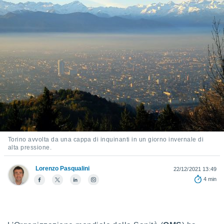
e
amente
cità
izzata,
ACCETTA
ulle
E
ioni
CONTINUA
tramite
e simili,
IMPOSTAZIONI
nte di
e la
tività per
Torino avvolta da una cappa di inquinanti in un giorno invernale di
re a
alta pressione.
ontenuti
ti
Lorenzo Pasqualini
22/12/2021 13:49
 di
4 min
senza
sto.
clic sul
 "Accetta