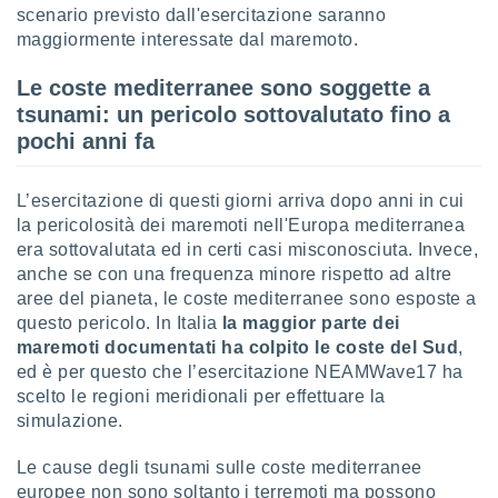
ioni
scenario previsto dall'esercitazione saranno
e
maggiormente interessate dal maremoto.
à non
izzata.
Le coste mediterranee sono soggette a
utare
zione dei
tsunami: un pericolo sottovalutato fino a
pochi anni fa
 al
ito Web
questo
L’esercitazione di questi giorni arriva dopo anni in cui
ento
la pericolosità dei maremoti nell'Europa mediterranea
 il
era sottovalutata ed in certi casi misconosciuta. Invece,
anche se con una frequenza minore rispetto ad altre
aree del pianeta, le coste mediterranee sono esposte a
o
questo pericolo. In Italia
la maggior parte dei
, noi e i
maremoti documentati ha colpito le coste del Sud
,
rtner
ed è per questo che l’esercitazione NEAMWave17 ha
mo
scelto le regioni meridionali per effettuare la
tori
simulazione.
o
e simili
Le cause degli tsunami sulle coste mediterranee
viare,
europee non sono soltanto i terremoti ma possono