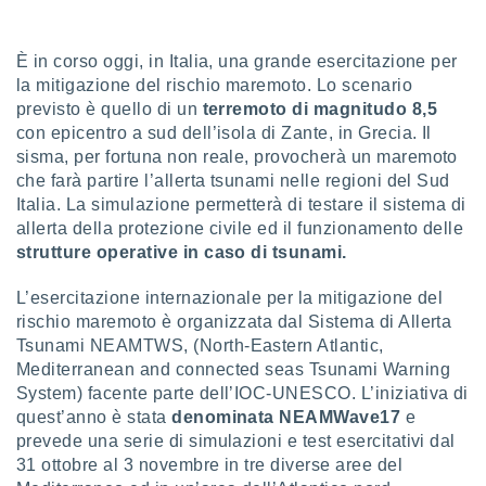
a", è
al sito
È in corso oggi, in Italia, una grande esercitazione per
ettando
la mitigazione del rischio maremoto. Lo scenario
zione di
previsto è quello di un
terremoto di magnitudo 8,5
okie,
dei nostri
con epicentro a sud dell’isola di Zante, in Grecia. Il
che ci
sisma, per fortuna non reale, provocherà un maremoto
no di
che farà partire l’allerta tsunami nelle regioni del Sud
 e
Italia. La simulazione permetterà di testare il sistema di
e il
allerta della protezione civile ed il funzionamento delle
amento
strutture operative in caso di tsunami.
 Web,
i
re un
L’esercitazione internazionale per la mitigazione del
pecifico
rischio maremoto è organizzata dal Sistema di Allerta
arti la
Tsunami NEAMTWS, (North-Eastern Atlantic,
à o
Mediterranean and connected seas Tsunami Warning
i
System) facente parte dell’IOC-UNESCO. L’iniziativa di
zzati
quest’anno è stata
denominata NEAMWave17
e
 di esso.
sultare
prevede una serie di simulazioni e test esercitativi dal
31 ottobre al 3 novembre in tre diverse aree del
oni nella