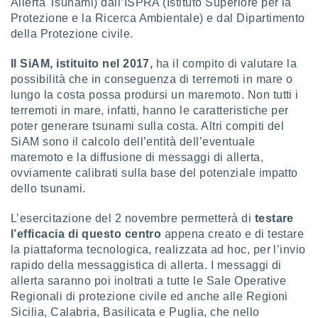
Allerta Tsunami) dall’ISPRA (Istituto Superiore per la
puoi
Protezione e la Ricerca Ambientale) e dal Dipartimento
re ad
della Protezione civile.
 al
ito web
Il SiAM, istituito nel 2017,
ha il compito di valutare la
et. In
aso ti
possibilità che in conseguenza di terremoti in mare o
mo che
lungo la costa possa prodursi un maremoto. Non tutti i
installati
terremoti in mare, infatti, hanno le caratteristiche per
okie
poter generare tsunami sulla costa. Altri compiti del
i per
SiAM sono il calcolo dell’entità dell’eventuale
 la
maremoto e la diffusione di messaggi di allerta,
one nel
 non
ovviamente calibrati sulla base del potenziale impatto
utilizzati
dello tsunami.
er
e il
L’esercitazione del 2 novembre permetterà di
testare
amento o
l’efficacia di questo centro
appena creato e di testare
rare
la piattaforma tecnologica, realizzata ad hoc, per l’invio
à o
rapido della messaggistica di allerta. I messaggi di
i
zzati,
allerta saranno poi inoltrati a tutte le Sale Operative
 potrai
Regionali di protezione civile ed anche alle Regioni
are
Sicilia, Calabria, Basilicata e Puglia, che nello