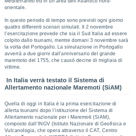
Mediterraneo ed in un’area dell’Atlantico nord-
orientale.
sui cookie
e il tuo
In questo periodo di tempo sono previsti ogni giorno
 in
quattro differenti scenari simulati. Il 2 novembre
o
l’esercitazione prevede che sia il Sud Italia ad essere
 il
colpito dallo tsunami, mentre domani 3 novembre sarà
la volta del Portogallo. La simulazione in Portogallo
azioni
avverrà a due giorni dall'anniversario del grande
kie
maremoto del 1755, che causò decine di migliaia di
re
vittime.
le a piè
 del
In Italia verrà testato il Sistema di
to web.
Allertamento nazionale Maremoti (SiAM)
ATIVA,
Quella di oggi in Italia è la prima esercitazione di
e
allerta tsunami dopo l’istituzione del Sistema di
gie
Allertamento nazionale per i Maremoti (SiAM),
i cookie
composto dall’INGV (Istituto Nazionale di Geofisica e
ccetti
Vulcanologia, che opera attraverso il CAT, Centro
zione dei