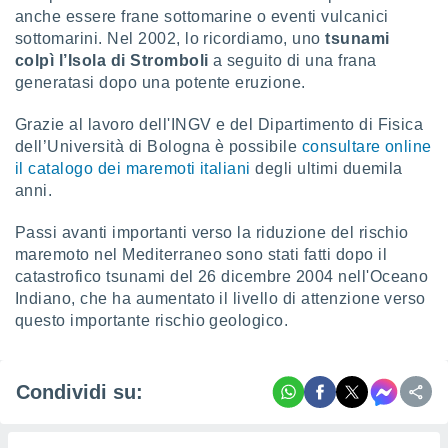
 e
anche essere frane sottomarine o eventi vulcanici
ati
sottomarini. Nel 2002, lo ricordiamo, uno
tsunami
 quali la
colpì l’Isola di Stromboli
a seguito di una frana
a su
ito web,
generatasi dopo una potente eruzione.
IP e
tori di
Grazie al lavoro dell'INGV e del Dipartimento di Fisica
Alcuni
dell’Università di Bologna è possibile
consultare online
il catalogo dei maremoti italiani
degli ultimi duemila
ro
anni.
 tuoi dati
 sulla
un
Passi avanti importanti verso la riduzione del rischio
e
maremoto nel Mediterraneo sono stati fatti dopo il
, al quale
catastrofico tsunami del 26 dicembre 2004 nell'Oceano
rti. Per
Indiano, che ha aumentato il livello di attenzione verso
puoi
questo importante rischio geologico.
il tuo
o o
l
nto dei
Condividi su:
ualsiasi
 facendo