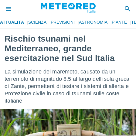
ATTUALITÀ
SCIENZA
PREVISIONI
ASTRONOMIA
PIANTE
T
tiva
rivacy
Rischio tsunami nel
ti di
Mediterraneo, grande
net
net)
esercitazione nel Sud Italia
i
 da
La simulazione del maremoto, causato da un
nisti per
 che le
terremoto di magnitudo 8,5 al largo dell'isola greca
ioni
di Zante, permetterà di testare i sistemi di allerta e
iano di
Protezione civile in caso di tsunami sulle coste
È
italiane
 a
ito Web
do le
opzioni:
 i