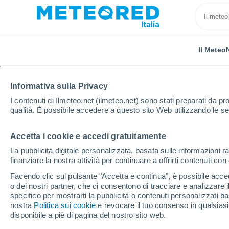
Il Meteo
TUTTE
ATTUALITÀ
SCIENZA
PREVISIONI
ASTRO
Informativa sulla Privacy
I contenuti di Ilmeteo.net (ilmeteo.net) sono stati preparati da pro
qualità. È possibile accedere a questo sito Web utilizzando le se
Accetta i cookie e accedi gratuitamente
La pubblicità digitale personalizzata, basata sulle informazioni ra
finanziare la nostra attività per continuare a offrirti contenuti co
Home
Notizie
Attualità
Santorini, vigneti a risch
Facendo clic sul pulsante "Accetta e continua", è possibile accede
o dei nostri partner, che ci consentono di tracciare e analizzare
specifico per mostrarti la pubblicità o contenuti personalizzati b
Santorini, vigneti a ris
nostra
Politica sui cookie
e revocare il tuo consenso in qualsia
disponibile a piè di pagina del nostro sito web.
le nuove tecniche per s