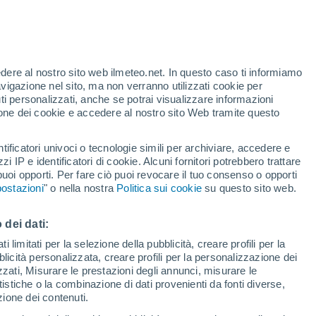
 celebre Assyrtiko, iconico vitigno di
no le nuove soluzioni che possono salvare
edere al nostro sito web ilmeteo.net. In questo caso ti informiamo
avigazione nel sito, ma non verranno utilizzati cookie per
iterraneo
i personalizzati, anche se potrai visualizzare informazioni
azione dei cookie e accedere al nostro sito Web tramite questo
tificatori univoci o tecnologie simili per archiviare, accedere e
zzi IP e identificatori di cookie. Alcuni fornitori potrebbero trattare
 puoi opporti. Per fare ciò puoi revocare il tuo consenso o opporti
ostazioni
" o nella nostra
Politica sui cookie
su questo sito web.
 dei dati:
 limitati per la selezione della pubblicità, creare profili per la
bblicità personalizzata, creare profili per la personalizzazione dei
izzati, Misurare le prestazioni degli annunci, misurare le
istiche o la combinazione di dati provenienti da fonti diverse,
ezione dei contenuti.