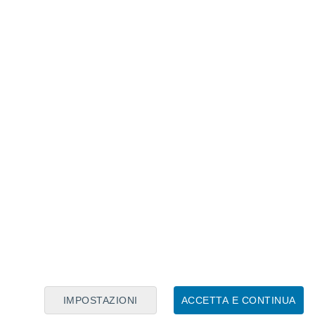
te la vitalità di vitigni di Santorini si deve
che consiste nell’intrecciare le viti fino a
IMPOSTAZIONI
ACCETTA E CONTINUA