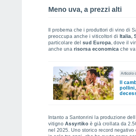
Meno uva, a prezzi alti
Il probema che i produttori di vino di 
preoccupa anche i viticoltori di
Italia
particolare del
sud Europa
, dove il v
anche una
risorsa economica
che va
Articolo 
Il cam
pollin
decess
Intanto a Santonrini la produzione del
vitigno
Assyrtiko
è già crollata da 2.
nel 2025. Uno storico record negativo 