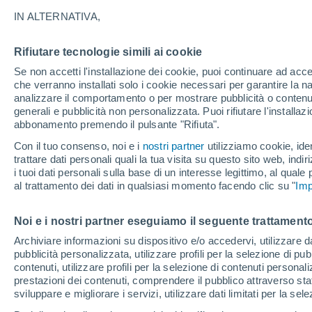
dell’isola
IN ALTERNATIVA,
Siccità e alte temperature minacciano il
Rifiutare tecnologie simili ai cookie
Santorini. Dai coltivatori locali arriva
Se non accetti l'installazione dei cookie, puoi continuare ad acc
che verranno installati solo i cookie necessari per garantire la n
anche gli altri vitigni a rischio nel Med
analizzare il comportamento o per mostrare pubblicità o contenut
generali e pubblicità non personalizzata. Puoi rifiutare l'install
abbonamento premendo il pulsante "Rifiuta".
Con il tuo consenso, noi e i
nostri partner
utilizziamo cookie, iden
trattare dati personali quali la tua visita su questo sito web, indiri
i tuoi dati personali sulla base di un interesse legittimo, al quale
al trattamento dei dati in qualsiasi momento facendo clic su "
Imp
Noi e i nostri partner eseguiamo il seguente trattamento
Archiviare informazioni su dispositivo e/o accedervi, utilizzare dati
pubblicità personalizzata, utilizzare profili per la selezione di pu
contenuti, utilizzare profili per la selezione di contenuti personal
prestazioni dei contenuti, comprendere il pubblico attraverso stat
sviluppare e migliorare i servizi, utilizzare dati limitati per la sel