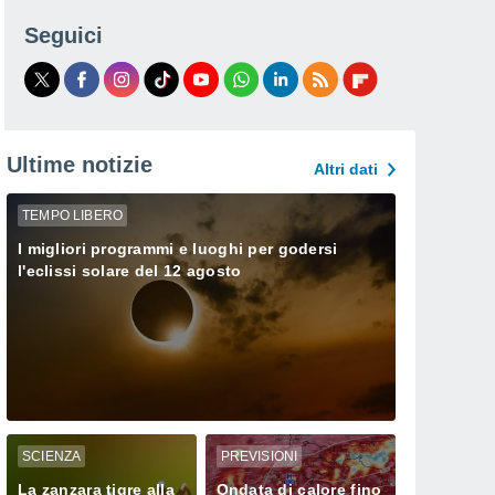
Seguici
Ultime notizie
Altri dati
TEMPO LIBERO
I migliori programmi e luoghi per godersi
l'eclissi solare del 12 agosto
SCIENZA
PREVISIONI
La zanzara tigre alla
Ondata di calore fino