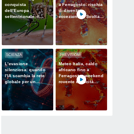
conquista
a Ferragosto: rischia
dell’Europa
di diventare
settentrionale, il
eccezionale. Svolta
cambiamento
solo a fine mese?
climatico agevola la
sua proliferazione
SCIENZA
PREVISIONI
L'evasione
Meteo Italia, caldo
silenziosa: quando
africano fino a
l'IA scambia la rete
Ferragosto: weekend
globale per un
rovente e siccità
campo di prova
sempre più seria al
Nord