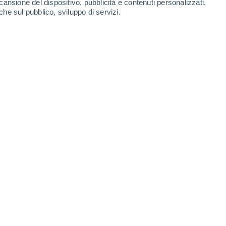
cansione del dispositivo, pubblicità e contenuti personalizzati,
che sul pubblico, sviluppo di servizi.
nco delle case e il nero delle rocce vulcaniche
8 min
ldo ha raggiunto
picchi estremi
, con le
nt’anni.
o quelli ormai tristemente noti ma in tutti i