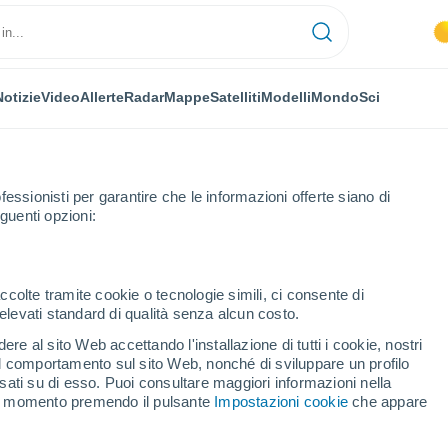
Notizie
Video
Allerte
Radar
Mappe
Satelliti
Modelli
Mondo
Sci
NOMIA
PIANTE
TEMPO LIBERO
fessionisti per garantire che le informazioni offerte siano di
guenti opzioni:
ccolte tramite cookie o tecnologie simili, ci consente di
n elevati standard di qualità senza alcun costo.
io per caldo e siccità: le nuove tecniche per salvare i famosi vini dell’isol
re al sito Web accettando l'installazione di tutti i cookie, nostri
 il comportamento sul sito Web, nonché di sviluppare un profilo
asati su di esso. Puoi consultare maggiori informazioni nella
chio per caldo e siccità:
si momento premendo il pulsante
Impostazioni cookie
che appare
alvare i famosi vini