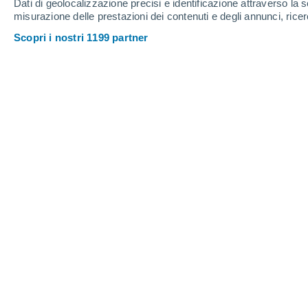
Dati di geolocalizzazione precisi e identificazione attraverso la s
misurazione delle prestazioni dei contenuti e degli annunci, ricer
Scopri i nostri 1199 partner
I colori di Santorini, tra il blu del cielo e del mare, il bia
Paola Cirino
01/07/2026 15:30
Tra il 2023 e il 2024 a Santorini il ca
temperature più alte degli ultimi sessa
I disagi per le persone e l’ambiente son