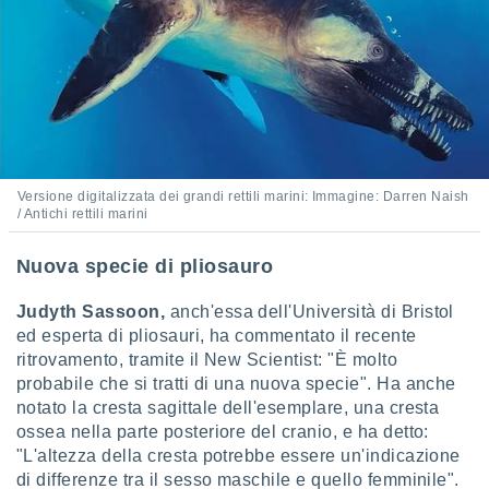
re e
e i
tilizzare
ati per la
e dei
.
izzazione
Versione digitalizzata dei grandi rettili marini: Immagine: Darren Naish
/ Antichi rettili marini
azione
o la
e del
Nuova specie di pliosauro
vo,
à e
Judyth Sassoon,
anch'essa dell'Università di Bristol
i
ed esperta di pliosauri, ha commentato il recente
zzati,
ritrovamento, tramite il New Scientist: "È molto
one delle
probabile che si tratti di una nuova specie". Ha anche
ni dei
 e degli
notato la cresta sagittale dell'esemplare, una cresta
 ricerche
ossea nella parte posteriore del cranio, e ha detto:
ico,
"L'altezza della cresta potrebbe essere un'indicazione
di
di differenze tra il sesso maschile e quello femminile".