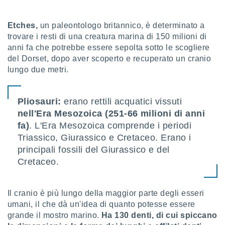
sui cookie
Etches,
un paleontologo britannico, è determinato a
e il tuo
 in
trovare i resti di una creatura marina di 150 milioni di
anni fa che potrebbe essere sepolta sotto le scogliere
o
del Dorset, dopo aver scoperto e recuperato un cranio
 il
lungo due metri.
azioni
kie
Pliosauri:
erano rettili acquatici vissuti
re
le a piè
nell'Era Mesozoica
(251-66 milioni di anni
 del
fa)
. L'Era Mesozoica comprende i periodi
to web.
Triassico, Giurassico e Cretaceo. Erano i
principali fossili del Giurassico e del
ATIVA,
Cretaceo.
e
gie
Il cranio è più lungo della maggior parte degli esseri
i cookie
umani, il che dà un'idea di quanto potesse essere
ccetti
grande il mostro marino.
Ha 130 denti, di cui spiccano
zione dei