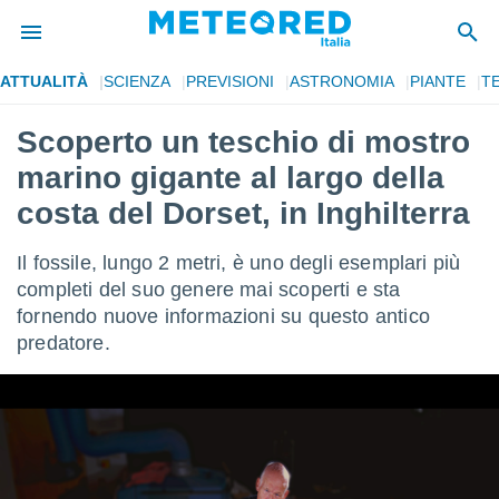
ATTUALITÀ
SCIENZA
PREVISIONI
ASTRONOMIA
PIANTE
T
tiva
rivacy
Scoperto un teschio di mostro
ti di
marino gigante al largo della
net
net)
costa del Dorset, in Inghilterra
i
 da
Il fossile, lungo 2 metri, è uno degli esemplari più
nisti per
 che le
completi del suo genere mai scoperti e sta
ioni
fornendo nuove informazioni su questo antico
iano di
predatore.
È
 a
ito Web
do le
opzioni:
 i