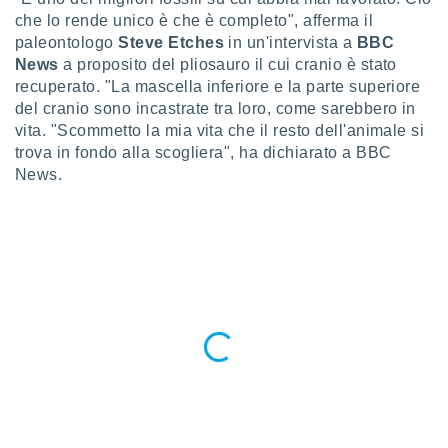
a", è
che lo rende unico è che è completo", afferma il
paleontologo
Steve Etches
in un'intervista a
BBC
al sito
ettando
News
a proposito del pliosauro il cui cranio è stato
zione di
recuperato. "La mascella inferiore e la parte superiore
okie,
del cranio sono incastrate tra loro, come sarebbero in
dei nostri
vita. "Scommetto la mia vita che il resto dell'animale si
che ci
trova in fondo alla scogliera", ha dichiarato a BBC
no di
News.
 e
e il
amento
 Web,
i
re un
pecifico
arti la
à o
i
zzati
 di esso.
sultare
oni nella