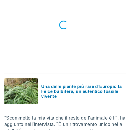
ioni
" o
tra
sui cookie
o sito
nostri
mo il
te
ento dei
re
ioni su
vo e/o
Una delle piante più rare d’Europa: la
i,
Felce bulbifera, un autentico fossile
 dati
vivente
er la
 della
à, creare
r la
"Scommetto la mia vita che il resto dell'animale è lì", ha
à
aggiunto nell'intervista. "È un ritrovamento unico nella
izzata,