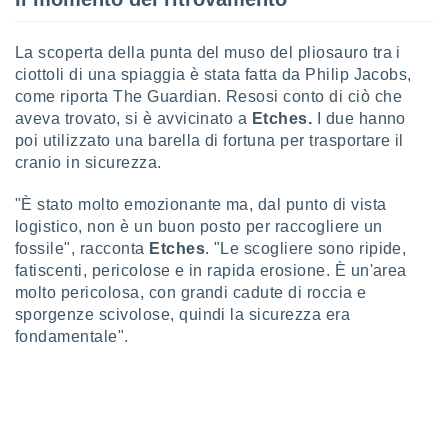
 e
ati
 quali la
La scoperta della punta del muso del pliosauro tra i
a su
ciottoli di una spiaggia è stata fatta da Philip Jacobs,
ito web,
come riporta The Guardian. Resosi conto di ciò che
IP e
tori di
aveva trovato, si è avvicinato a
Etches.
I due hanno
Alcuni
poi utilizzato una barella di fortuna per trasportare il
cranio in sicurezza.
ro
 tuoi dati
"È stato molto emozionante ma, dal punto di vista
 sulla
logistico, non è un buon posto per raccogliere un
un
fossile", racconta
Etches
. "Le scogliere sono ripide,
e
, al quale
fatiscenti, pericolose e in rapida erosione. È un'area
rti. Per
molto pericolosa, con grandi cadute di roccia e
puoi
sporgenze scivolose, quindi la sicurezza era
il tuo
fondamentale".
o o
l
nto dei
ualsiasi
 facendo