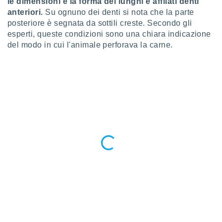
le dimensioni e la forma dei lunghi e affilati denti
puoi
anteriori.
Su ognuno dei denti si nota che la parte
re ad
posteriore è segnata da sottili creste. Secondo gli
 al
esperti, queste condizioni sono una chiara indicazione
ito web
et. In
del modo in cui l'animale perforava la carne.
aso ti
mo che
installati
okie
i per
 la
one nel
 non
utilizzati
er
e il
amento o
rare
à o
i
zzati,
 potrai
are