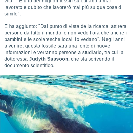
vita". "È uno dei migliori fossili su cui abbia mai
 profili
lavorato e dubito che lavorerò mai più su qualcosa di
lezione
simile".
cità
izzata,
fili per
E ha aggiunto: "Dal punto di vista della ricerca, attirerà
persone da tutto il mondo, e non vedo l'ora che anche i
izzazione
bambini e le scolaresche locali lo vedano". Negli anni
nuti,
a venire, questo fossile sarà una fonte di nuove
 profili
informazioni e verranno persone a studiarlo, tra cui la
lezione
dottoressa
Judyth Sassoon,
che sta scrivendo il
uti
zzati,
documento scientifico.
 le
ni degli
 misurare
zioni dei
,
ere il
so
he o la
ione di
enienti
diverse,