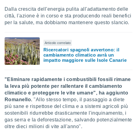
re e
Dalla crescita dell'energia pulita all'adattamento delle
e i
città, l'azione è in corso e sta producendo reali benefici
tilizzare
per la salute, ma dobbiamo mantenere questo slancio.
ati per la
e dei
.
Articolo correlato
Ricercatori spagnoli avvertono: il
izzazione
cambiamento climatico avrà un
impatto maggiore sulle Isole Canarie
azione
o la
e del
vo,
"Eliminare rapidamente i combustibili fossili rimane
à e
la leva più potente per rallentare il cambiamento
i
climatico e proteggere le vite umane", ha aggiunto
zzati,
Romanello.
"Allo stesso tempo, il passaggio a diete
one delle
più sane e rispettose del clima e a sistemi agricoli più
ni dei
sostenibili ridurrebbe drasticamente l'inquinamento, i
 e degli
 ricerche
gas serra e la deforestazione, salvando potenzialmente
ico,
oltre dieci milioni di vite all'anno".
di