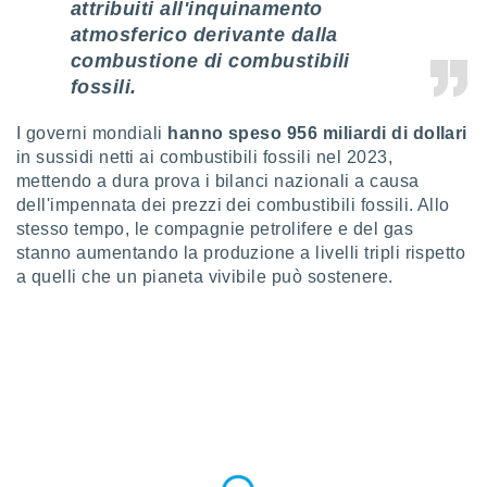
attribuiti all'inquinamento
ioni
" o
atmosferico derivante dalla
tra
sui cookie
combustione di combustibili
o sito
fossili.
I governi mondiali
hanno speso 956 miliardi di dollari
nostri
in sussidi netti ai combustibili fossili nel 2023,
mo il
mettendo a dura prova i bilanci nazionali a causa
te
dell'impennata dei prezzi dei combustibili fossili. Allo
ento dei
stesso tempo, le compagnie petrolifere e del gas
stanno aumentando la produzione a livelli tripli rispetto
re
a quelli che un pianeta vivibile può sostenere.
ioni su
vo e/o
i,
 dati
er la
 della
à, creare
r la
à
izzata,