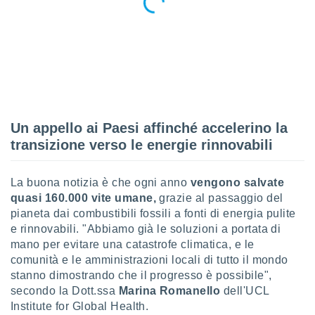
 profili
lezione
cità
izzata,
fili per
izzazione
nuti,
 profili
Un appello ai Paesi affinché accelerino la
lezione
uti
transizione verso le energie rinnovabili
zzati,
 le
ni degli
La buona notizia è che ogni anno
vengono salvate
 misurare
quasi 160.000 vite umane,
grazie al passaggio del
zioni dei
pianeta dai combustibili fossili a fonti di energia pulite
,
e rinnovabili. "Abbiamo già le soluzioni a portata di
ere il
mano per evitare una catastrofe climatica, e le
comunità e le amministrazioni locali di tutto il mondo
so
he o la
stanno dimostrando che il progresso è possibile",
ione di
secondo la Dott.ssa
Marina Romanello
dell'UCL
enienti
Institute for Global Health.
diverse,