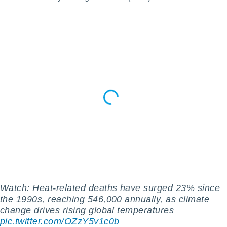
ioni
e
à non
izzata.
utare
zione dei
 al
ito Web
questo
ento
 il
o
, noi e i
rtner
mo
Watch: Heat-related deaths have surged 23% since
tori
the 1990s, reaching 546,000 annually, as climate
o
change drives rising global temperatures
e simili
viare,
pic.twitter.com/OZzY5v1c0b