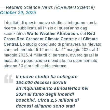
 e
ati
— Reuters Science News (@ReutersScience)
 quali la
October 29, 2025
a su
ito web,
I risultati di questo nuovo studio si integrano con la
IP e
ricerca pubblicata all'inizio di quest'anno dagli
tori di
scienziati di
World Weather Attribution,
del
Red
Alcuni
Cross Red Crescent Climate Centre
e di
Climate
ro
Central.
Lo studio congiunto di primavera ha rilevato
 tuoi dati
che, nel periodo di 12 mesi dal 1° maggio 2024 al 1°
 sulla
maggio 2025, 4 miliardi di persone, ovvero quasi la
un
metà della popolazione mondiale, ha sperimentato
e
almeno 30 giorni di caldo estremo.
, al quale
rti. Per
puoi
Il nuovo studio ha collegato
il tuo
154.000 decessi dovuti
o o
all'inquinamento atmosferico nel
l
2024 al fumo degli incendi
nto dei
ualsiasi
boschivi.
Circa 2,5 milioni di
 facendo
decessi all'anno sono stati