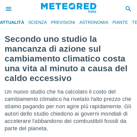
ATTUALITÀ
SCIENZA
PREVISIONI
ASTRONOMIA
PIANTE
T
tiva
rivacy
Secondo uno studio la
ti di
mancanza di azione sul
net
net)
cambiamento climatico costa
i
una vita al minuto a causa del
 da
nisti per
caldo eccessivo
 che le
ioni
iano di
Un nuovo studio che ha calcolato il costo del
È
cambiamento climatico ha rivelato l'alto prezzo che
stiamo pagando per non agire più rapidamente. Gli
 a
ito Web
autori dello studio chiedono ai governi mondiali di
do le
accelerare l'abbandono dei combustibili fossili da
opzioni:
parte del pianeta.
 i