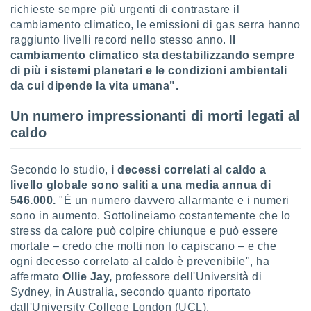
richieste sempre più urgenti di contrastare il
puoi
re ad
cambiamento climatico, le emissioni di gas serra hanno
 al
raggiunto livelli record nello stesso anno.
Il
ito web
cambiamento climatico sta destabilizzando sempre
et. In
di più i sistemi planetari e le condizioni ambientali
aso ti
da cui dipende la vita umana".
mo che
installati
Un numero impressionanti di morti legati al
okie
i per
caldo
 la
one nel
 non
Secondo lo studio,
i decessi correlati al caldo a
utilizzati
livello globale sono saliti a una media annua di
er
546.000.
"È un numero davvero allarmante e i numeri
e il
sono in aumento. Sottolineiamo costantemente che lo
amento o
stress da calore può colpire chiunque e può essere
rare
mortale – credo che molti non lo capiscano – e che
à o
i
ogni decesso correlato al caldo è prevenibile", ha
zzati,
affermato
Ollie Jay,
professore dell'Università di
 potrai
Sydney, in Australia, secondo quanto riportato
are
dall'University College London (UCL).