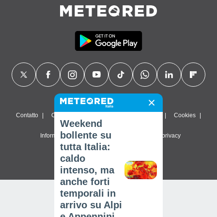
Contatto
Chi siamo
FAQ
Termini di utilizzo
Cookies
Weekend
bollente su
Informativa sulla privacy
Impostazioni sulla privacy
tutta Italia:
© 2026 Meteored. Tutti i diritti riservati
caldo
intenso, ma
anche forti
temporali in
arrivo su Alpi
e Appennini