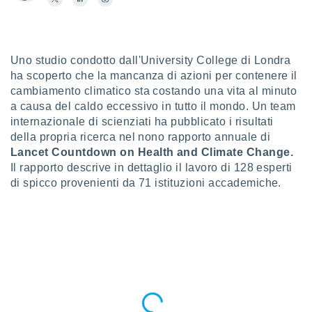
a", è
al sito
ettando
zione di
Uno studio condotto dall'University College di Londra
okie,
ha scoperto che la mancanza di azioni per contenere il
dei nostri
cambiamento climatico sta costando una vita al minuto
che ci
a causa del caldo eccessivo in tutto il mondo. Un team
no di
internazionale di scienziati ha pubblicato i risultati
 e
della propria ricerca nel nono rapporto annuale di
e il
amento
Lancet Countdown on Health and Climate Change.
 Web,
Il rapporto descrive in dettaglio il lavoro di 128 esperti
i
di spicco provenienti da 71 istituzioni accademiche.
re un
pecifico
arti la
à o
i
zzati
 di esso.
sultare
oni nella