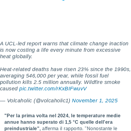
sui cookie
e il tuo
 in
o
 il
A UCL-led report warns that climate change inaction
azioni
is now costing a life every minute from excessive
kie
heat globally.
re
le a piè
Heat-related deaths have risen 23% since the 1990s,
 del
averaging 546,000 per year, while fossil fuel
to web.
pollution kills 2.5 million annually. Wildfire smoke
caused
pic.twitter.com/rKxBIFwuvV
ATIVA,
— Volcaholic (@volcaholic1)
November 1, 2025
e
gie
"Per la prima volta nel 2024, le temperature medie
i cookie
annue hanno superato di 1,5 °C quelle dell'era
ccetti
preindustriale",
afferma il rapporto. "Nonostante le
zione dei