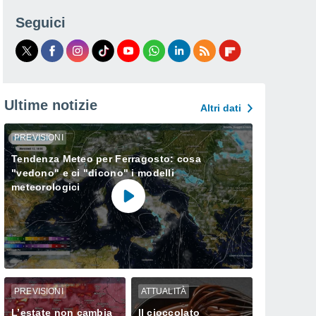
Seguici
Ultime notizie
Altri dati
PREVISIONI
Tendenza Meteo per Ferragosto: cosa
"vedono" e ci "dicono" i modelli
meteorologici
PREVISIONI
ATTUALITÀ
L’estate non cambia
Il cioccolato