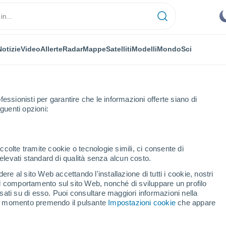
Notizie
Video
Allerte
Radar
Mappe
Satelliti
Modelli
Mondo
Sci
NOMIA
PIANTE
TEMPO LIBERO
fessionisti per garantire che le informazioni offerte siano di
guenti opzioni:
ccolte tramite cookie o tecnologie simili, ci consente di
n elevati standard di qualità senza alcun costo.
al è la città leader in Europa, prima di Roma e Parigi?
re al sito Web accettando l'installazione di tutti i cookie, nostri
 il comportamento sul sito Web, nonché di sviluppare un profilo
asati su di esso. Puoi consultare maggiori informazioni nella
qual è la città leader in
si momento premendo il pulsante
Impostazioni cookie
che appare
 e Parigi?