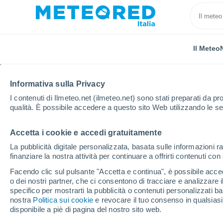
Il Meteo
TUTTE
ATTUALITÀ
SCIENZA
PREVISIONI
ASTRO
Informativa sulla Privacy
I contenuti di Ilmeteo.net (ilmeteo.net) sono stati preparati da pro
qualità. È possibile accedere a questo sito Web utilizzando le se
Accetta i cookie e accedi gratuitamente
La pubblicità digitale personalizzata, basata sulle informazioni ra
finanziare la nostra attività per continuare a offrirti contenuti co
Home
Notizie
Attualità
Turismo gastronomico: qu
Facendo clic sul pulsante "Accetta e continua", è possibile accede
o dei nostri partner, che ci consentono di tracciare e analizzare
specifico per mostrarti la pubblicità o contenuti personalizzati b
Turismo gastronomico: 
nostra
Politica sui cookie
e revocare il tuo consenso in qualsia
disponibile a piè di pagina del nostro sito web.
Europa, prima di Roma