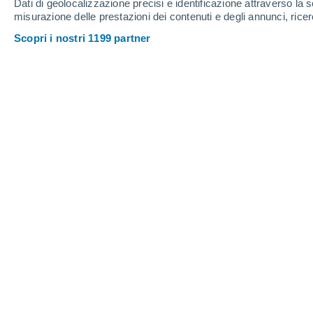
Dati di geolocalizzazione precisi e identificazione attraverso la s
misurazione delle prestazioni dei contenuti e degli annunci, ricer
Scopri i nostri 1199 partner
Piccolo bar alla moda nel centro storico di Madrid.
Aurélie Thépaut
06/04/2025 18:
Meteored Francia
Da sempre associata alle intramontabi
come roccaforte mondiale della ga
quinto posto nella classifica Time Out 2
cibo è una vera e propria esperienza c