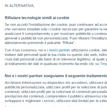
IN ALTERNATIVA,
Eletta città leader in Europa per il tu
Time Out 2025, questa città sta rivolu
Rifiutare tecnologie simili ai cookie
Parigi scende al nono posto e Roma es
Se non accetti l'installazione dei cookie, puoi continuare ad acc
una fiorente scena culinaria.
che verranno installati solo i cookie necessari per garantire la n
analizzare il comportamento o per mostrare pubblicità o contenut
generali e pubblicità non personalizzata. Puoi rifiutare l'install
abbonamento premendo il pulsante "Rifiuta".
Con il tuo consenso, noi e i
nostri partner
utilizziamo cookie, iden
trattare dati personali quali la tua visita su questo sito web, indiri
i tuoi dati personali sulla base di un interesse legittimo, al quale
al trattamento dei dati in qualsiasi momento facendo clic su "
Imp
Noi e i nostri partner eseguiamo il seguente trattamento
Archiviare informazioni su dispositivo e/o accedervi, utilizzare dati
pubblicità personalizzata, utilizzare profili per la selezione di pu
contenuti, utilizzare profili per la selezione di contenuti personal
prestazioni dei contenuti, comprendere il pubblico attraverso stat
sviluppare e migliorare i servizi, utilizzare dati limitati per la sel