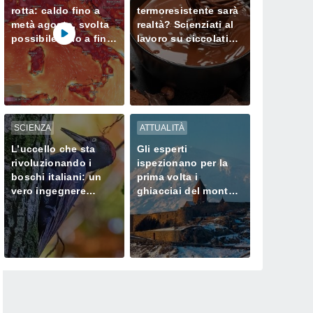
rotta: caldo fino a
termoresistente sarà
metà agosto, svolta
realtà? Scienziati al
possibile solo a fine
lavoro su ciccolatini
mese
che non si sciolgono
neanche in estate
SCIENZA
ATTUALITÀ
L’uccello che sta
Gli esperti
rivoluzionando i
ispezionano per la
boschi italiani: un
prima volta i
vero ingegnere
ghiacciai del monte
ecologico
Ararat, dove Noè
approdò dopo il
Diluvio Universale