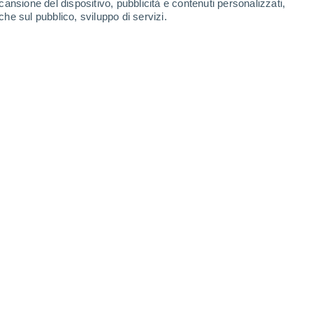
cansione del dispositivo, pubblicità e contenuti personalizzati,
che sul pubblico, sviluppo di servizi.
00
5 min
li tapas,
Madrid si sta affermando oggi
stronomia contemporanea
, raggiungendo il
025, che stila un elenco di 20 città in cui il
ulturale.