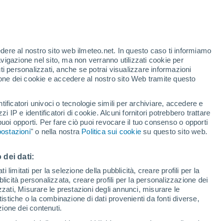
rismo gastronomico secondo la classifica
zionando gli standard consolidati. Mentre
ce dalla top 20, la capitale spagnola vanta
edere al nostro sito web ilmeteo.net. In questo caso ti informiamo
avigazione nel sito, ma non verranno utilizzati cookie per
i personalizzati, anche se potrai visualizzare informazioni
azione dei cookie e accedere al nostro sito Web tramite questo
tificatori univoci o tecnologie simili per archiviare, accedere e
zzi IP e identificatori di cookie. Alcuni fornitori potrebbero trattare
 puoi opporti. Per fare ciò puoi revocare il tuo consenso o opporti
ostazioni
" o nella nostra
Politica sui cookie
su questo sito web.
 dei dati:
 limitati per la selezione della pubblicità, creare profili per la
bblicità personalizzata, creare profili per la personalizzazione dei
izzati, Misurare le prestazioni degli annunci, misurare le
istiche o la combinazione di dati provenienti da fonti diverse,
ezione dei contenuti.