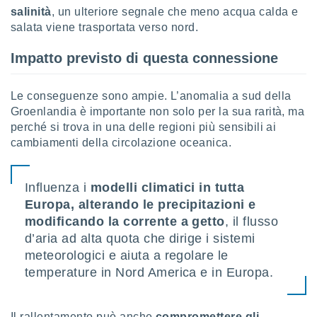
ioni
" o
salinità
, un ulteriore segnale che meno acqua calda e
tra
salata viene trasportata verso nord.
sui cookie
o sito
Impatto previsto di questa connessione
nostri
Le conseguenze sono ampie. L’anomalia a sud della
Groenlandia è importante non solo per la sua rarità, ma
mo il
perché si trova in una delle regioni più sensibili ai
te
cambiamenti della circolazione oceanica.
ento dei
re
Influenza i
modelli climatici in tutta
ioni su
vo e/o
Europa, alterando le precipitazioni e
i,
modificando la corrente a getto
, il flusso
 dati
d’aria ad alta quota che dirige i sistemi
er la
meteorologici e aiuta a regolare le
 della
à, creare
temperature in Nord America e in Europa.
r la
à
izzata,
Il rallentamento può anche
compromettere gli