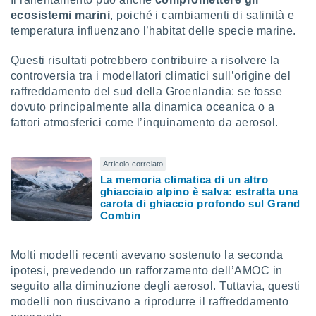
 profili
ecosistemi marini
, poiché i cambiamenti di salinità e
lezione
temperatura influenzano l’habitat delle specie marine.
cità
izzata,
Questi risultati potrebbero contribuire a risolvere la
fili per
controversia tra i modellatori climatici sull’origine del
izzazione
raffreddamento del sud della Groenlandia: se fosse
nuti,
dovuto principalmente alla dinamica oceanica o a
 profili
fattori atmosferici come l’inquinamento da aerosol.
lezione
uti
zzati,
Articolo correlato
 le
La memoria climatica di un altro
ni degli
ghiacciaio alpino è salva: estratta una
 misurare
carota di ghiaccio profondo sul Grand
zioni dei
Combin
,
ere il
Molti modelli recenti avevano sostenuto la seconda
so
ipotesi, prevedendo un rafforzamento dell’AMOC in
he o la
seguito alla diminuzione degli aerosol. Tuttavia, questi
ione di
modelli non riuscivano a riprodurre il raffreddamento
enienti
diverse,