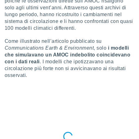
poiché le osservazioni dirette sull’AMOC risalgono
ioni
e
solo agli ultimi vent’anni. Attraverso questi archivi di
à non
lungo periodo, hanno ricostruito i cambiamenti nel
izzata.
sistema di circolazione e li hanno confrontati con quasi
utare
100 modelli climatici differenti.
zione dei
Come illustrato nell’articolo pubblicato su
 al
Communications Earth & Environment
, solo
i modelli
ito Web
questo
che simulavano un AMOC indebolito coincidevano
ento
con i dati reali
. I modelli che ipotizzavano una
 il
circolazione più forte non si avvicinavano ai risultati
osservati.
o
, noi e i
rtner
mo
tori
o
e simili
viare,