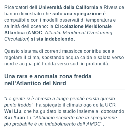
Ricercatori dell’
Università della California
a Riverside
sui cookie
hanno dimostrato che
solo una spiegazione
è
e il tuo
compatibile con i modelli osservati di temperatura e
 in
salinità dell’oceano: la
Circolazione Meridionale
o
Atlantica
(
AMOC
,
Atlantic Meridional Overturning
 il
Circulation
)
si sta indebolendo
.
azioni
Questo sistema di correnti massicce contribuisce a
kie
regolare il clima, spostando acqua calda e salata verso
re
nord e acqua più fredda verso sud, in profondità.
le a piè
 del
to web.
Una rara e anomala zona fredda
nell’Atlantico del Nord
ATIVA,
"
La gente si è chiesta a lungo perché esista questo
e
punto freddo
", ha spiegato il climatologo della UCR
gie
Wei Liu
, che ha guidato lo studio insieme al dottorando
i cookie
Kai-Yuan Li
. "
Abbiamo scoperto che la spiegazione
ccetti
più probabile è un indebolimento dell’AMOC
".
zione dei