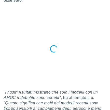
osservato.
re e
e i
tilizzare
ati per la
e dei
.
izzazione
azione
o la
e del
vo,
à e
i
zzati,
one delle
ni dei
 e degli
"
I nostri risultati mostrano che solo i modelli con un
 ricerche
AMOC indebolito sono corretti
", ha affermato Liu.
ico,
"
Questo significa che molti dei modelli recenti sono
di
troppo sensibili ai cambiamenti degli aerosol e meno