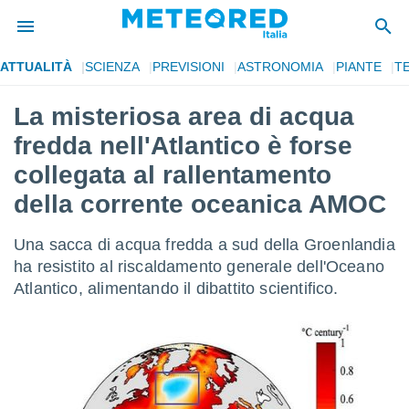
ATTUALITÀ
SCIENZA
PREVISIONI
ASTRONOMIA
PIANTE
T
tiva
rivacy
La misteriosa area di acqua
ti di
fredda nell'Atlantico è forse
net
net)
collegata al rallentamento
i
della corrente oceanica AMOC
 da
nisti per
 che le
Una sacca di acqua fredda a sud della Groenlandia
ioni
ha resistito al riscaldamento generale dell'Oceano
iano di
È
Atlantico, alimentando il dibattito scientifico.
 a
ito Web
do le
opzioni:
 i