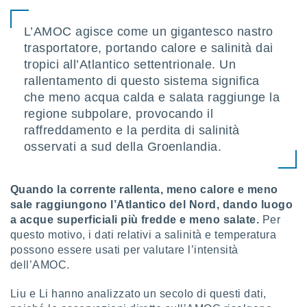
puoi
re ad
L’AMOC agisce come un gigantesco nastro
 al
trasportatore, portando calore e salinità dai
ito web
et. In
tropici all’Atlantico settentrionale. Un
aso ti
rallentamento di questo sistema significa
mo che
che meno acqua calda e salata raggiunge la
installati
regione subpolare, provocando il
okie
i per
raffreddamento e la perdita di salinità
 la
osservati a sud della Groenlandia.
one nel
 non
utilizzati
Quando la corrente rallenta, meno calore e meno
er
sale raggiungono l’Atlantico del Nord, dando luogo
e il
amento o
a acque superficiali più fredde e meno salate.
Per
rare
questo motivo, i dati relativi a salinità e temperatura
à o
possono essere usati per valutare l’intensità
i
dell’AMOC.
zzati,
 potrai
Liu e Li hanno analizzato un secolo di questi dati,
are