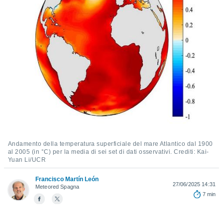
e
amente
cità
izzata,
ACCETTA
ulle
E
ioni
CONTINUA
tramite
e simili,
IMPOSTAZIONI
nte di
e la
tività per
Andamento della temperatura superficiale del mare Atlantico dal 1900
re a
al 2005 (in °C) per la media di sei set di dati osservativi. Crediti: Kai-
ontenuti
Yuan Li/UCR
ti
 di
Francisco Martín León
senza
27/06/2025 14:31
Meteored Spagna
sto.
7 min
clic sul
 "Accetta