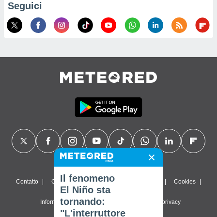
Seguici
Il fenomeno
Contatto
Chi siamo
FAQ
Termini di utilizzo
Cookies
El Niño sta
tornando:
Informativa sulla privacy
Impostazioni sulla privacy
"L'interruttore