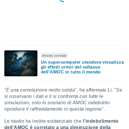
 e
ati
 quali la
a su
ito web,
IP e
tori di
Alcuni
ro
 tuoi dati
Articolo correlato
 sulla
Un supercomputer olandese visualizza
gli effetti critici del collasso
un
dell'AMOC in tutto il mondo
e
, al quale
rti. Per
puoi
"
È una correlazione molto solida
", ha affermato Li. "
Se
il tuo
si osservano i dati e li si confronta con tutte le
o o
simulazioni, solo lo scenario di AMOC indebolito
l
riproduce il raffreddamento in questa regione
".
nto dei
ualsiasi
Lo studio ha inoltre evidenziato che
l’indebolimento
 facendo
dell’AMOC è correlato a una diminuzione della