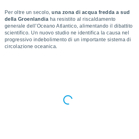
a", è
Per oltre un secolo,
una zona di acqua fredda a sud
al sito
della Groenlandia
ha resistito al riscaldamento
ettando
zione di
generale dell’Oceano Atlantico, alimentando il dibattito
okie,
scientifico. Un nuovo studio ne identifica la causa nel
dei nostri
progressivo indebolimento di un importante sistema di
che ci
circolazione oceanica.
no di
 e
e il
amento
 Web,
i
re un
pecifico
arti la
à o
i
zzati
 di esso.
sultare
oni nella