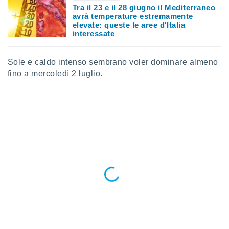
puoi
Tra il 23 e il 28 giugno il Mediterraneo
avrà temperature estremamente
re ad
elevate: queste le aree d'Italia
 al
interessate
ito web
et. In
aso ti
Sole e caldo intenso sembrano voler dominare almeno
mo che
fino a mercoledì 2 luglio.
installati
okie
i per
 la
one nel
 non
utilizzati
er
e il
amento o
rare
à o
i
zzati,
 potrai
are