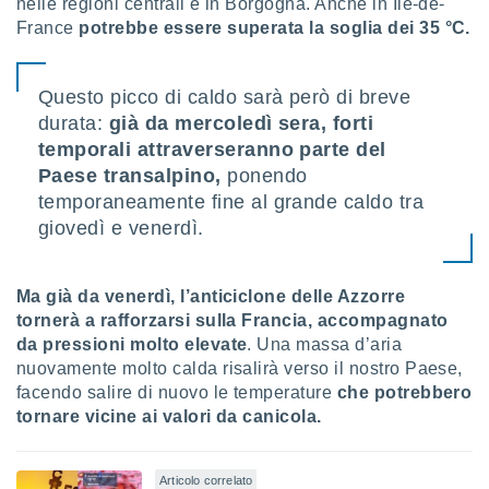
nelle regioni centrali e in Borgogna. Anche in Île-de-
France
potrebbe essere superata la soglia dei 35 °C.
sui cookie
e il tuo
 in
Questo picco di caldo sarà però di breve
o
durata:
già da mercoledì sera, forti
 il
temporali attraverseranno parte del
Paese transalpino,
ponendo
azioni
temporaneamente fine al grande caldo tra
kie
re
giovedì e venerdì.
le a piè
 del
to web.
Ma già da venerdì, l’anticiclone delle Azzorre
tornerà a rafforzarsi sulla Francia, accompagnato
da pressioni molto elevate
. Una massa d’aria
ATIVA,
nuovamente molto calda risalirà verso il nostro Paese,
e
facendo salire di nuovo le temperature
che potrebbero
gie
tornare vicine ai valori da canicola.
i cookie
ccetti
Articolo correlato
zione dei