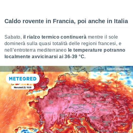
ioni
e
à non
izzata.
Caldo rovente in Francia, poi anche in Italia
utare
zione dei
Sabato,
il rialzo termico continuerà
mentre il sole
 al
dominerà sulla quasi totalità delle regioni francesi, e
ito Web
nell’entroterra mediterraneo
le temperature potranno
questo
localmente avvicinarsi ai 36-39 °C.
ento
 il
o
, noi e i
rtner
mo
tori
o
e simili
viare,