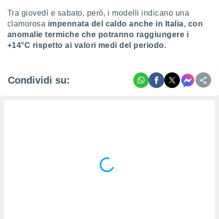
re e
Tra giovedì e sabato, però, i modelli indicano una
e i
clamorosa
impennata del caldo anche in Italia, con
tilizzare
anomalie termiche che potranno raggiungere i
ati per la
+14°C rispetto ai valori medi del periodo.
e dei
.
Condividi su:
izzazione
azione
o la
e del
vo,
à e
i
zzati,
one delle
ni dei
 e degli
 ricerche
ico,
di