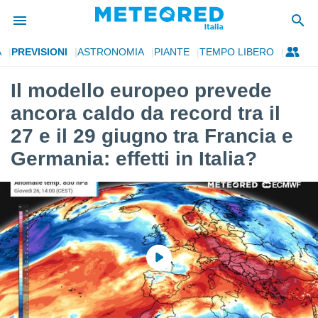
A
PREVISIONI
ASTRONOMIA
PIANTE
TEMPO LIBERO
tiva
rivacy
Il modello europeo prevede
ti di
ancora caldo da record tra il
net
net)
27 e il 29 giugno tra Francia e
i
Germania: effetti in Italia?
 da
nisti per
 che le
ioni
iano di
È
 a
ito Web
do le
opzioni:
 i