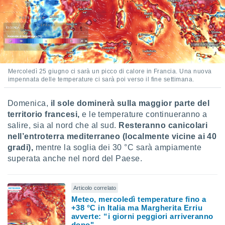
 e
ati
 quali la
a su
ito web,
IP e
tori di
Alcuni
Mercoledì 25 giugno ci sarà un picco di calore in Francia. Una nuova
impennata delle temperature ci sarà poi verso il fine settimana.
ro
 tuoi dati
Domenica,
il sole dominerà sulla maggior parte del
 sulla
territorio francesi,
e le temperature continueranno a
un
salire, sia al nord che al sud.
Resteranno canicolari
e
, al quale
nell’entroterra mediterraneo (localmente vicine ai 40
rti. Per
gradi),
mentre la soglia dei 30 °C sarà ampiamente
puoi
superata anche nel nord del Paese.
il tuo
o o
l
Articolo correlato
nto dei
Meteo, mercoledì temperature fino a
ualsiasi
+38 °C in Italia ma Margherita Erriu
 facendo
avverte: “i giorni peggiori arriveranno
dopo"