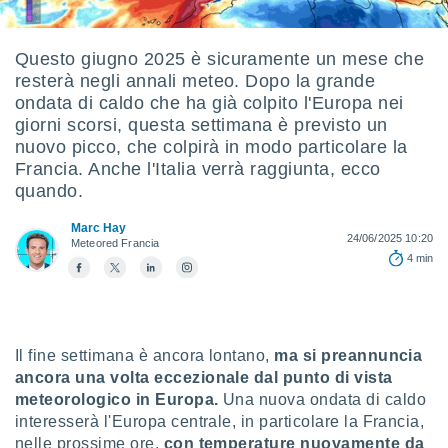
e
amente
Questo giugno 2025 è sicuramente un mese che
resterà negli annali meteo. Dopo la grande
cità
ondata di caldo che ha già colpito l'Europa nei
izzata,
giorni scorsi, questa settimana è previsto un
ACCETTA
ulle
nuovo picco, che colpirà in modo particolare la
E
ioni
Francia. Anche l'Italia verrà raggiunta, ecco
CONTINUA
tramite
quando.
e simili,
IMPOSTAZIONI
Marc Hay
nte di
24/06/2025 10:20
Meteored Francia
e la
4 min
tività per
re a
ontenuti
ti
 di
Il fine settimana è ancora lontano,
ma si preannuncia
senza
ancora una volta eccezionale dal punto di vista
sto.
meteorologico in Europa.
Una nuova ondata di caldo
clic sul
interesserà l'Europa centrale, in particolare la Francia,
 "Accetta
nelle prossime ore,
con temperature nuovamente da