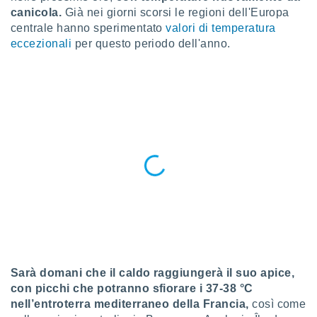
a", è
canicola.
Già nei giorni scorsi le regioni dell'Europa
centrale hanno sperimentato
valori di temperatura
al sito
eccezionali
per questo periodo dell'anno.
ettando
zione di
okie,
dei nostri
che ci
no di
 e
e il
amento
 Web,
i
re un
pecifico
arti la
à o
i
zzati
S
arà domani che il caldo raggiungerà il suo apice,
 di esso.
sultare
con picchi che potranno sfiorare i 37-38 °C
nell’entroterra mediterraneo della Francia,
così come
oni nella