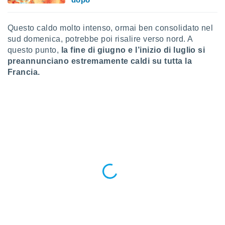
ioni
" o
tra
sui cookie
Questo caldo molto intenso, ormai ben consolidato nel
o sito
sud domenica, potrebbe poi risalire verso nord. A
questo punto,
la fine di giugno e l’inizio di luglio si
preannunciano estremamente caldi su tutta la
nostri
Francia.
mo il
te
ento dei
re
ioni su
vo e/o
i,
 dati
er la
 della
à, creare
r la
à
izzata,