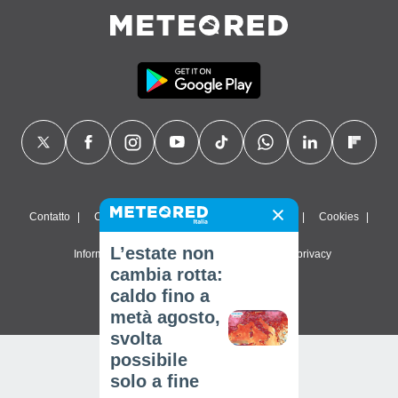
Contatto
Chi siamo
FAQ
Termini di utilizzo
Cookies
L’estate non
Informativa sulla privacy
Impostazioni sulla privacy
cambia rotta:
© 2026 Meteored. Tutti i diritti riservati
caldo fino a
metà agosto,
svolta
possibile
solo a fine