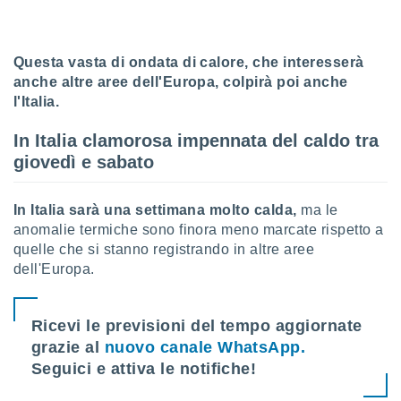
 profili
lezione
cità
izzata,
Questa vasta di ondata di calore, che interesserà
fili per
anche altre aree dell'Europa, colpirà poi anche
l'Italia.
izzazione
nuti,
In Italia clamorosa impennata del caldo tra
 profili
giovedì e sabato
lezione
uti
zzati,
In Italia sarà una settimana molto calda,
ma le
 le
anomalie termiche sono finora meno marcate rispetto a
ni degli
 misurare
quelle che si stanno registrando in altre aree
zioni dei
dell'Europa.
,
ere il
Ricevi le previsioni del tempo aggiornate
so
grazie al
nuovo canale WhatsApp.
he o la
ione di
Seguici e attiva le notifiche!
enienti
diverse,