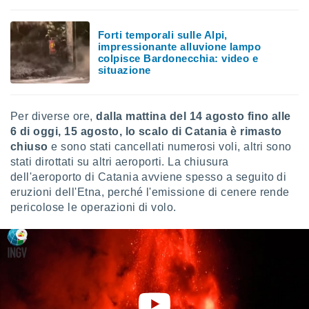
puoi
re ad
Forti temporali sulle Alpi,
 al
impressionante alluvione lampo
ito web
colpisce Bardonecchia: video e
et. In
situazione
aso ti
mo che
installati
okie
Per diverse ore,
dalla mattina del 14 agosto fino alle
i per
6 di oggi, 15 agosto, lo scalo di Catania è rimasto
 la
chiuso
e sono stati cancellati numerosi voli, altri sono
one nel
stati dirottati su altri aeroporti. La chiusura
 non
dell'aeroporto di Catania avviene spesso a seguito di
utilizzati
eruzioni dell'Etna, perché l'emissione di cenere rende
er
e il
pericolose le operazioni di volo.
amento o
rare
à o
i
zzati,
 potrai
are