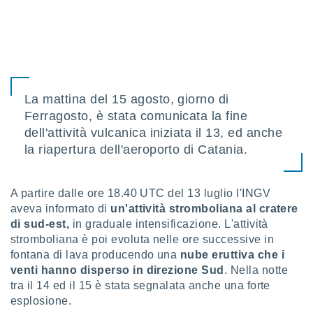
sui cookie
e il tuo
 in
o
 il
La mattina del 15 agosto, giorno di
Ferragosto, è stata comunicata la fine
azioni
kie
dell'attività vulcanica iniziata il 13, ed anche
re
la riapertura dell'aeroporto di Catania.
le a piè
 del
to web.
A partire dalle ore 18.40 UTC del 13 luglio l'INGV
aveva informato di
un'attività stromboliana al cratere
ATIVA,
di sud-est,
in graduale intensificazione. L'attività
stromboliana è poi evoluta nelle ore successive in
e
fontana di lava producendo una
nube eruttiva che i
gie
venti hanno disperso in direzione Sud
. Nella notte
i cookie
tra il 14 ed il 15 è stata segnalata anche una forte
ccetti
esplosione.
zione dei