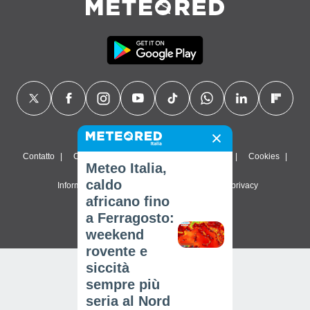
Contatto
Chi siamo
FAQ
Termini di utilizzo
Cookies
Meteo Italia,
caldo
Informativa sulla privacy
Impostazioni sulla privacy
africano fino
© 2026 Meteored. Tutti i diritti riservati
a Ferragosto:
weekend
rovente e
siccità
sempre più
seria al Nord