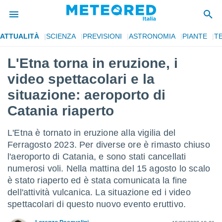
ATTUALITÀ
SCIENZA
PREVISIONI
ASTRONOMIA
PIANTE
T
tiva
rivacy
L'Etna torna in eruzione, i
ti di
video spettacolari e la
net
net)
situazione: aeroporto di
i
Catania riaperto
 da
nisti per
 che le
L'Etna è tornato in eruzione alla vigilia del
ioni
Ferragosto 2023. Per diverse ore è rimasto chiuso
iano di
È
l'aeroporto di Catania, e sono stati cancellati
numerosi voli. Nella mattina del 15 agosto lo scalo
 a
è stato riaperto ed è stata comunicata la fine
ito Web
dell'attività vulcanica. La situazione ed i video
do le
opzioni:
spettacolari di questo nuovo evento eruttivo.
 i