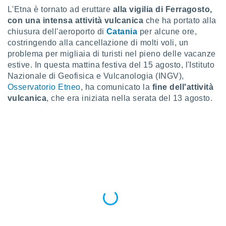
a", è
L'Etna è tornato ad eruttare
alla vigilia di Ferragosto,
con una intensa attività vulcanica
che ha portato alla
al sito
chiusura dell'aeroporto di
Catania
per alcune ore,
ettando
zione di
costringendo alla cancellazione di molti voli, un
okie,
problema per migliaia di turisti nel pieno delle vacanze
dei nostri
estive. In questa mattina festiva del 15 agosto, l'Istituto
che ci
Nazionale di Geofisica e Vulcanologia (INGV),
no di
Osservatorio Etneo
, ha comunicato la
fine dell'attività
 e
vulcanica
, che era iniziata nella serata del 13 agosto.
e il
amento
 Web,
i
re un
pecifico
arti la
à o
i
zzati
 di esso.
sultare
oni nella