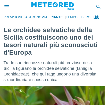
A
PREVISIONI
ASTRONOMIA
PIANTE
TEMPO LIBERO
tiva
rivacy
Le orchidee selvatiche della
ti di
Sicilia costituiscono uno dei
net
net)
tesori naturali più sconosciuti
i
d'Europa
 da
nisti per
 che le
Tra le sue ricchezze naturali più preziose della
ioni
Sicilia figurano le orchidee selvatiche (famiglia
iano di
È
Orchidaceae), che qui raggiungono una diversità
straordinaria e spesso unica.
 a
ito Web
do le
opzioni:
 i