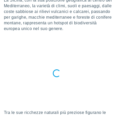
La Sicilia, con la sua posizione geografica al centro del
a", è
Mediterraneo, la varietà di climi, suoli e paesaggi, dalle
coste sabbiose ai rilievi vulcanici e calcarei, passando
al sito
ettando
per garighe, macchie mediterranee e foreste di conifere
zione di
montane, rappresenta un hotspot di biodiversità
okie,
europea unico nel suo genere.
dei nostri
che ci
no di
 e
e il
amento
 Web,
i
re un
pecifico
arti la
à o
i
zzati
 di esso.
sultare
Tra le sue ricchezze naturali più preziose figurano le
oni nella