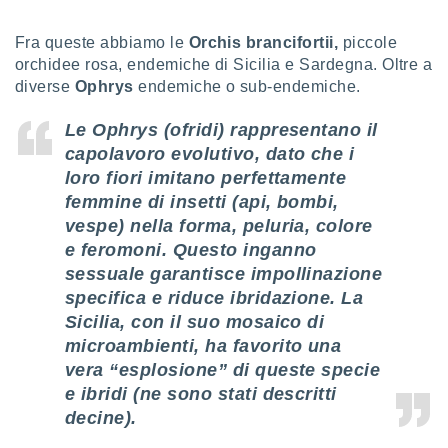
re e
e i
Fra queste abbiamo le
Orchis brancifortii,
piccole
tilizzare
orchidee rosa, endemiche di Sicilia e Sardegna. Oltre a
ati per la
diverse
Ophrys
endemiche o sub-endemiche.
e dei
.
Le
Ophrys (ofridi)
rappresentano il
capolavoro evolutivo,
dato che i
izzazione
loro fiori imitano perfettamente
femmine di insetti (api, bombi,
azione
o la
vespe) nella forma, peluria, colore
e del
e feromoni.
Questo inganno
vo,
sessuale garantisce impollinazione
à e
i
specifica e riduce ibridazione.
La
zzati,
Sicilia, con il suo mosaico di
one delle
microambienti, ha favorito una
ni dei
vera “esplosione” di queste specie
 e degli
 ricerche
e ibridi (ne sono stati descritti
ico,
decine).
di