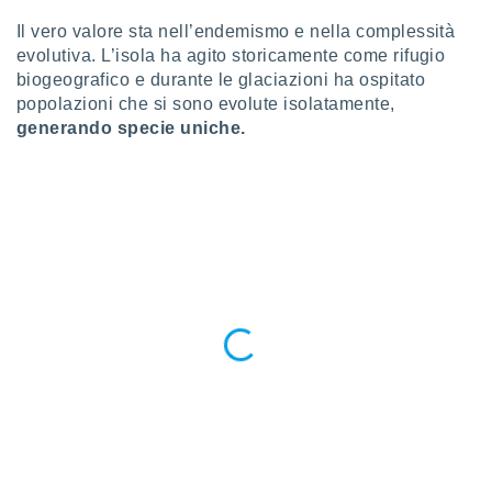
 profili
Il vero valore sta nell’endemismo e nella complessità
lezione
cità
evolutiva. L’isola ha agito storicamente come rifugio
izzata,
biogeografico e durante le glaciazioni ha ospitato
fili per
popolazioni che si sono evolute isolatamente,
generando specie uniche.
izzazione
nuti,
 profili
lezione
uti
zzati,
 le
ni degli
 misurare
zioni dei
,
ere il
so
he o la
ione di
enienti
diverse,