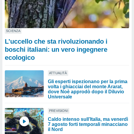
SCIENZA
L’uccello che sta rivoluzionando i
boschi italiani: un vero ingegnere
ecologico
ATTUALITÀ
Gli esperti ispezionano per la prima
volta i ghiacciai del monte Ararat,
dove Noè approdò dopo il Diluvio
Universale
PREVISIONI
Caldo intenso sull’Italia, ma venerdì
7 agosto forti temporali minacciano
il Nord