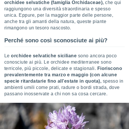
orchidee selvatiche (famiglia Orchidaceae),
che qui
raggiungono una diversità straordinaria e spesso
sui cookie
unica. Eppure, per la maggior parte delle persone,
e il tuo
 in
anche tra gli amanti della natura, queste piante
rimangono un tesoro nascosto.
o
 il
Perché sono così sconosciute ai più?
azioni
kie
Le
orchidee selvatiche siciliane
sono ancora poco
re
conosciute ai più. Le orchidee mediterranee sono
le a piè
terricole, più piccole, delicate e stagionali.
Fioriscono
 del
prevalentemente tra marzo e maggio (con alcune
to web.
specie ritardatarie fino all’estate in quota),
spesso in
ambienti umili come prati, radure o bordi strada, dove
ATIVA,
passano inosservate a chi non sa cosa cercare.
e
gie
i cookie
ccetti
zione dei