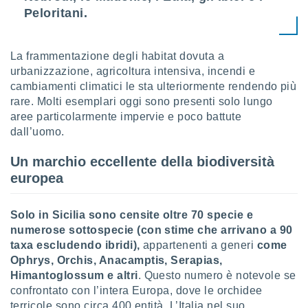
 e
Peloritani.
ati
 quali la
a su
ito web,
La frammentazione degli habitat dovuta a
IP e
urbanizzazione, agricoltura intensiva, incendi e
tori di
cambiamenti climatici le sta ulteriormente rendendo più
Alcuni
rare. Molti esemplari oggi sono presenti solo lungo
aree particolarmente impervie e poco battute
ro
dall’uomo.
 tuoi dati
 sulla
un
Un marchio eccellente della biodiversità
e
europea
, al quale
rti. Per
puoi
Solo in Sicilia sono censite oltre 70 specie e
il tuo
numerose sottospecie (con stime che arrivano a 90
o o
taxa escludendo ibridi),
appartenenti a generi
come
l
Ophrys, Orchis, Anacamptis, Serapias,
nto dei
Himantoglossum e altri
. Questo numero è notevole se
ualsiasi
 facendo
confrontato con l’intera Europa, dove le orchidee
terricole sono circa 400 entità. L’Italia nel suo