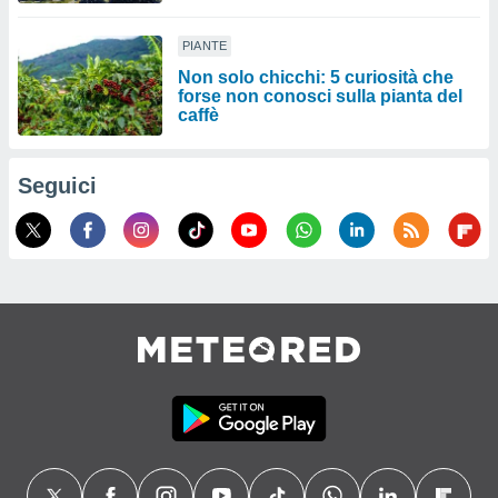
PIANTE
Non solo chicchi: 5 curiosità che
forse non conosci sulla pianta del
caffè
Seguici