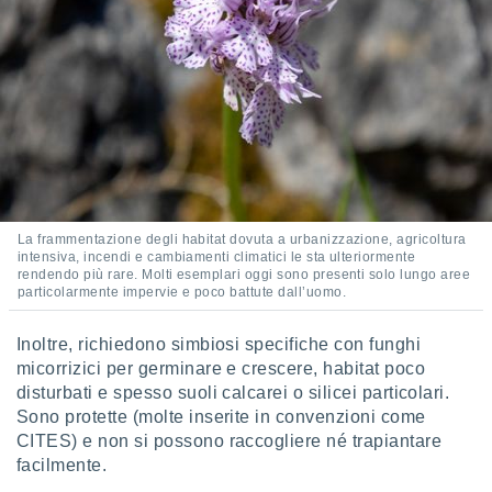
puoi
re ad
 al
ito web
et. In
aso ti
mo che
installati
okie
i per
 la
La frammentazione degli habitat dovuta a urbanizzazione, agricoltura
one nel
intensiva, incendi e cambiamenti climatici le sta ulteriormente
 non
rendendo più rare. Molti esemplari oggi sono presenti solo lungo aree
utilizzati
particolarmente impervie e poco battute dall’uomo.
er
e il
Inoltre, richiedono simbiosi specifiche con funghi
amento o
micorrizici per germinare e crescere, habitat poco
rare
à o
disturbati e spesso suoli calcarei o silicei particolari.
i
Sono protette (molte inserite in convenzioni come
zzati,
CITES) e non si possono raccogliere né trapiantare
 potrai
facilmente.
are