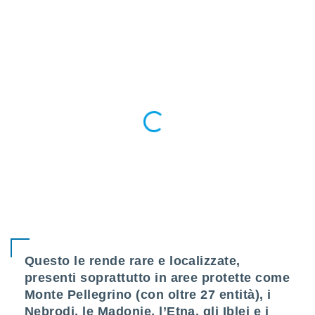
ioni
e
à non
izzata.
utare
zione dei
 al
ito Web
questo
ento
 il
o
, noi e i
rtner
mo
Questo le rende rare e localizzate,
tori
presenti soprattutto in aree protette come
o
e simili
Monte Pellegrino (con oltre 27 entità), i
viare,
Nebrodi, le Madonie, l’Etna, gli Iblei e i