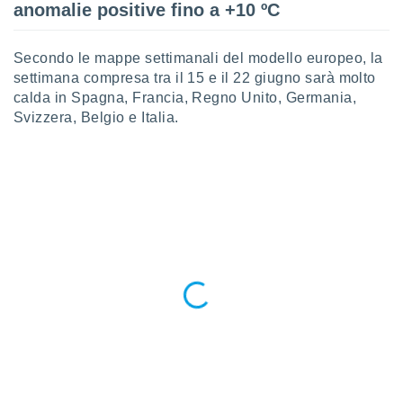
anomalie positive fino a +10 ºC
puoi
re ad
 al
Secondo le mappe settimanali del modello europeo, la
ito web
settimana compresa tra il 15 e il 22 giugno sarà molto
et. In
calda in Spagna, Francia, Regno Unito, Germania,
aso ti
mo che
Svizzera, Belgio e Italia.
installati
okie
i per
 la
one nel
 non
utilizzati
er
e il
amento o
rare
à o
i
zzati,
 potrai
are