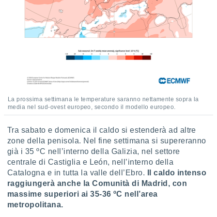
re e
e i
tilizzare
ati per la
e dei
.
izzazione
azione
La prossima settimana le temperature saranno nettamente sopra la
o la
media nel sud-ovest europeo, secondo il modello europeo.
e del
vo,
Tra sabato e domenica il caldo si estenderà ad altre
à e
zone della penisola. Nel fine settimana si supereranno
i
già i 35 ºC nell’interno della Galizia, nel settore
zzati,
one delle
centrale di Castiglia e León, nell’interno della
ni dei
Catalogna e in tutta la valle dell’Ebro.
Il caldo intenso
 e degli
raggiungerà anche la Comunità di Madrid, con
 ricerche
massime superiori ai 35-36 ºC nell’area
ico,
metropolitana.
di