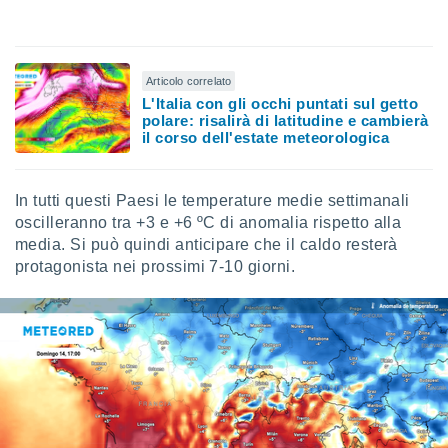
ioni
e
à non
izzata.
utare
Articolo correlato
zione dei
L'Italia con gli occhi puntati sul getto
polare: risalirà di latitudine e cambierà
 al
il corso dell'estate meteorologica
ito Web
questo
ento
In tutti questi Paesi le temperature medie settimanali
 il
oscilleranno tra +3 e +6 ºC di anomalia rispetto alla
media. Si può quindi anticipare che il caldo resterà
protagonista nei prossimi 7-10 giorni.
o
, noi e i
rtner
mo
tori
o
e simili
viare,