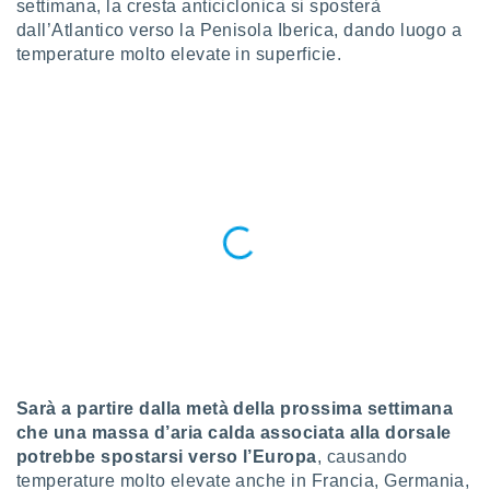
settimana, la cresta anticiclonica si sposterà
a", è
dall’Atlantico verso la Penisola Iberica, dando luogo a
al sito
temperature molto elevate in superficie.
ettando
zione di
okie,
dei nostri
che ci
no di
 e
e il
amento
 Web,
i
re un
pecifico
arti la
à o
i
zzati
Sarà a partire dalla metà della prossima settimana
 di esso.
che una massa d’aria calda associata alla dorsale
sultare
potrebbe spostarsi verso l’Europa
, causando
temperature molto elevate anche in Francia, Germania,
oni nella