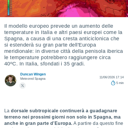
e
amente
cità
Il modello europeo prevede un aumento delle
temperature in Italia e altri paesi europei come la
izzata,
ACCETTA
Spagna, a causa di una cresta anticiclonica che
ulle
E
si estenderà su gran parte dell'Europa
ioni
CONTINUA
tramite
meridionale: in diverse città della penisola iberica
le temperature potrebbero raggiungere circa
e simili,
IMPOSTAZIONI
40ºC. In Italia, sfondati i 35 gradi.
nte di
e la
Duncan Wingen
11/06/2026 17:14
tività per
Meteored Spagna
re a
5 min
ontenuti
ti
 di
senza
sto.
La
dorsale subtropicale continuerà a guadagnare
terreno nei prossimi giorni non solo in Spagna, ma
clic sul
anche in gran parte d’Europa.
A partire da questo fine
 "Accetta