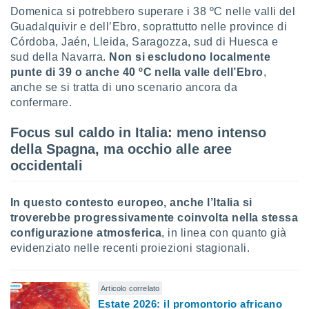
Domenica si potrebbero superare i 38 ºC nelle valli del
i nostri
Guadalquivir e dell’Ebro, soprattutto nelle province di
artner
Córdoba, Jaén, Lleida, Saragozza, sud di Huesca e
sud della Navarra.
Non si escludono localmente
punte di 39 o anche 40 ºC nella valle dell’Ebro
,
anche se si tratta di uno scenario ancora da
confermare.
Focus sul caldo in Italia: meno intenso
della Spagna, ma occhio alle aree
occidentali
In questo contesto europeo, anche l’Italia si
troverebbe progressivamente coinvolta nella stessa
configurazione atmosferica
, in linea con quanto già
evidenziato nelle recenti proiezioni stagionali.
Articolo correlato
Estate 2026: il promontorio africano