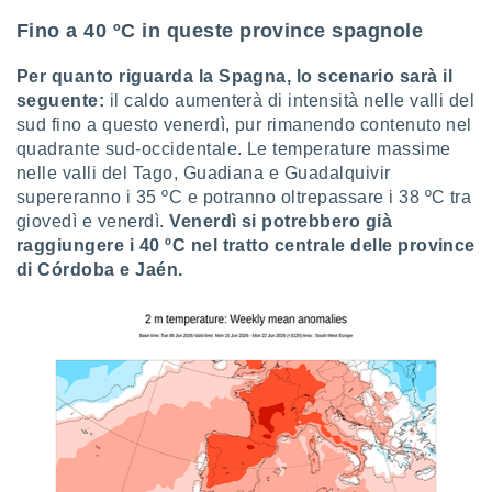
 profili
Fino a 40 ºC in queste province spagnole
lezione
cità
izzata,
Per quanto riguarda la Spagna, lo scenario sarà il
fili per
seguente:
il caldo aumenterà di intensità nelle valli del
sud fino a questo venerdì, pur rimanendo contenuto nel
izzazione
quadrante sud-occidentale. Le temperature massime
nuti,
nelle valli del Tago, Guadiana e Guadalquivir
 profili
supereranno i 35 ºC e potranno oltrepassare i 38 ºC tra
lezione
uti
giovedì e venerdì.
Venerdì si potrebbero già
zzati,
raggiungere i 40 ºC nel tratto centrale delle province
 le
di Córdoba e Jaén.
ni degli
 misurare
zioni dei
,
ere il
so
he o la
ione di
enienti
diverse,