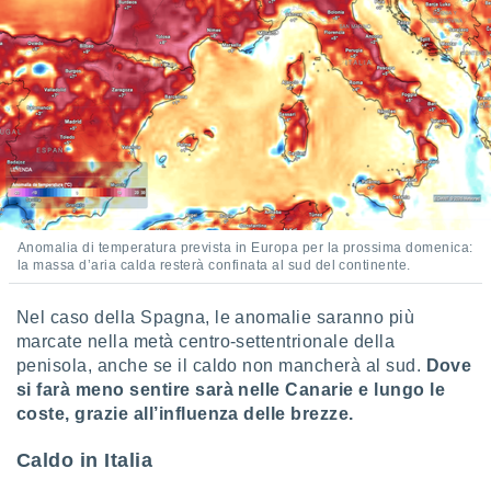
 e
ati
 quali la
a su
ito web,
IP e
tori di
Alcuni
ro
 tuoi dati
 sulla
Anomalia di temperatura prevista in Europa per la prossima domenica:
un
la massa d’aria calda resterà confinata al sud del continente.
e
, al quale
rti. Per
Nel caso della Spagna, le anomalie saranno più
puoi
marcate nella metà centro-settentrionale della
il tuo
penisola, anche se il caldo non mancherà al sud.
Dove
o o
si farà meno sentire sarà nelle Canarie e lungo le
l
coste, grazie all’influenza delle brezze.
nto dei
ualsiasi
Caldo in Italia
 facendo