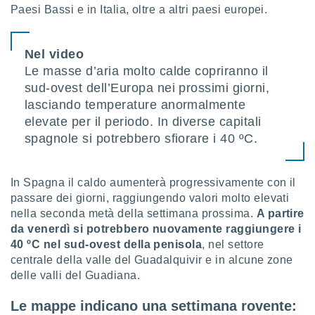
Paesi Bassi e in Italia, oltre a altri paesi europei.
sui cookie
e il tuo
 in
Nel video
Le masse d’aria molto calde copriranno il
o
sud-ovest dell’Europa nei prossimi giorni,
 il
lasciando temperature anormalmente
azioni
elevate per il periodo. In diverse capitali
kie
spagnole si potrebbero sfiorare i 40 ºC.
re
le a piè
 del
In Spagna il caldo aumenterà progressivamente con il
to web.
passare dei giorni, raggiungendo valori molto elevati
nella seconda metà della settimana prossima.
A partire
ATIVA,
da venerdì si potrebbero nuovamente raggiungere i
40 ºC nel sud-ovest della penisola
, nel settore
e
centrale della valle del Guadalquivir e in alcune zone
gie
delle valli del Guadiana.
i cookie
ccetti
Le mappe indicano una settimana rovente:
zione dei