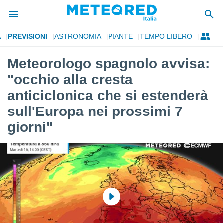
A
PREVISIONI
ASTRONOMIA
PIANTE
TEMPO LIBERO
tiva
rivacy
Meteorologo spagnolo avvisa:
ti di
"occhio alla cresta
net
net)
anticiclonica che si estenderà
i
sull'Europa nei prossimi 7
 da
nisti per
giorni"
 che le
ioni
iano di
È
 a
ito Web
do le
opzioni:
 i