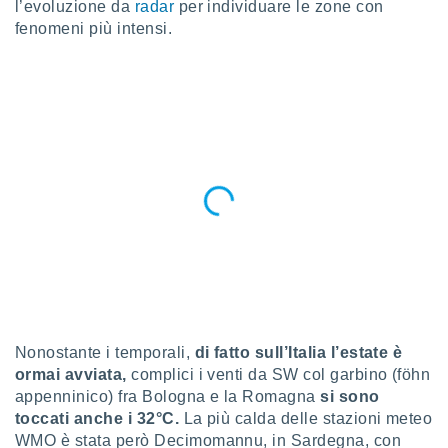
l’evoluzione da
radar
per individuare le zone con
a", è
fenomeni più intensi.
al sito
ettando
zione di
okie,
dei nostri
che ci
no di
 e
e il
amento
 Web,
i
re un
pecifico
arti la
à o
i
Nonostante i temporali,
di fatto sull’Italia l’estate è
zzati
ormai avviata,
complici i venti da SW col garbino (föhn
 di esso.
appenninico) fra Bologna e la Romagna
si sono
sultare
toccati anche i 32°C.
La più calda delle stazioni meteo
WMO è stata però Decimomannu, in Sardegna, con
oni nella