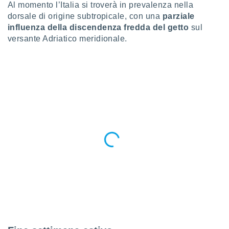
Al momento l’Italia si troverà in prevalenza nella
puoi
dorsale di origine subtropicale, con una
parziale
re ad
 al
influenza della discendenza fredda del getto
sul
ito web
versante Adriatico meridionale.
et. In
aso ti
mo che
installati
okie
i per
 la
one nel
 non
utilizzati
er
e il
amento o
rare
à o
i
zzati,
 potrai
are