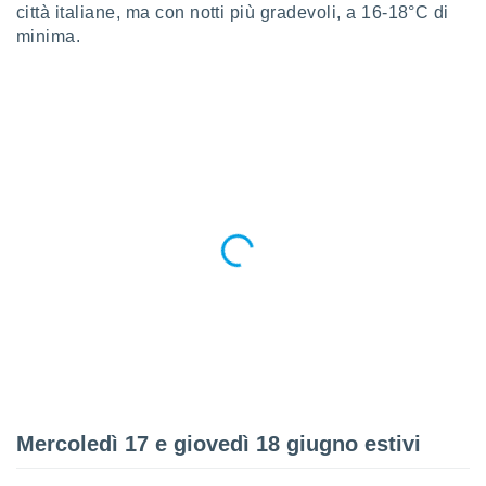
città italiane, ma con notti più gradevoli, a 16-18°C di
re e
minima.
e i
tilizzare
ati per la
e dei
.
izzazione
azione
o la
e del
vo,
à e
i
zzati,
one delle
ni dei
 e degli
 ricerche
Mercoledì 17 e giovedì 18 giugno estivi
ico,
di