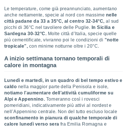
ioni
" o
Le temperature, come già preannunciato, aumentano
tra
sui cookie
anche nettamente, specie al nord con massime
nelle
o sito
città padane da 33 a 35°C, al centro 32-34°C,
al sud
picchi di 36°C nel tavoliere delle Puglie.
In Sicilia e
Sardegna 30-32°C.
Molte città d’Italia, specie quelle
nostri
più cementificate, vivranno poi le condizioni di
“notte
tropicale”,
con minime notturne oltre i 20°C.
mo il
te
ento dei
A inizio settimana tornano temporali di
calore in montagna
re
ioni su
Lunedì e martedì, in un quadro di bel tempo estivo e
vo e/o
caldo
nella maggior parte della Penisola e isole,
i,
 dati
notiamo l’aumentare dell’attività cumuliforme su
er la
Alpi e Appennino.
Torneranno così i rovesci
 della
pomeridiani, indicativamente più attivi al nordest e
à, creare
nell’Appennino centrale. Non del tutto escluso locale
r la
sconfinamento in pianura di qualche temporale di
à
calore lunedì verso sera
fra Emilia Romagna e
izzata,