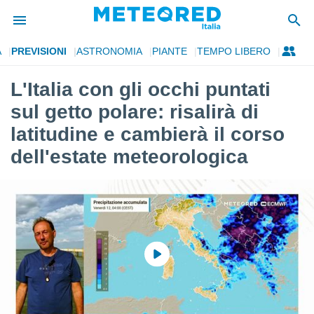
A
PREVISIONI
ASTRONOMIA
PIANTE
TEMPO LIBERO
tiva
rivacy
L'Italia con gli occhi puntati
ti di
sul getto polare: risalirà di
net
net)
latitudine e cambierà il corso
i
dell'estate meteorologica
 da
nisti per
 che le
ioni
iano di
È
 a
ito Web
do le
opzioni:
 i