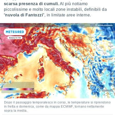
 e
scarsa presenza di cumuli.
Al più notiamo
ati
piccolissime e molto locali zone instabili, definibili da
 quali la
“
nuvola di Fantozzi
”, in limitate aree interne.
a su
ito web,
IP e
tori di
Alcuni
ro
 tuoi dati
 sulla
un
e
, al quale
rti. Per
puoi
il tuo
o o
l
nto dei
Dopo il passaggio temporalesco in corso, le temperature si riprendono
ualsiasi
in fretta e domenica, come da mappa ECMWF, tornano nettamente
 facendo
sopra la media.