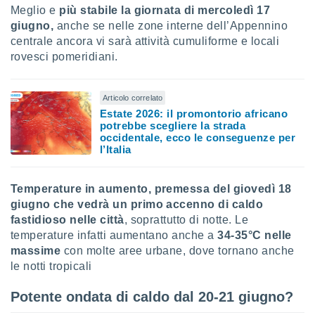
Meglio e
più stabile la giornata di mercoledì 17
i nostri
giugno,
anche se nelle zone interne dell’Appennino
artner
centrale ancora vi sarà attività cumuliforme e locali
rovesci pomeridiani.
Articolo correlato
Estate 2026: il promontorio africano
potrebbe scegliere la strada
occidentale, ecco le conseguenze per
l’Italia
Temperature in aumento, premessa del giovedì 18
giugno che vedrà un primo accenno di caldo
fastidioso nelle città
, soprattutto di notte. Le
temperature infatti aumentano anche a
34-35°C nelle
massime
con molte aree urbane, dove tornano anche
le notti tropicali
Potente ondata di caldo dal 20-21 giugno?