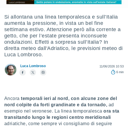
e
amente
Si allontana una linea temporalesca e sull’Italia
aumenta la pressione, in vista un bel fine
cità
settimana estivo. Attenzione però alla corrente a
izzata,
getto, che per l’estate presenta inconsuete
ACCETTA
ulle
ondulazioni. Effetti a sorpresa sull’Italia? In
E
ioni
diretta meteo dall'Adriatico, le previsioni meteo di
CONTINUA
tramite
Luca Lombroso.
e simili,
IMPOSTAZIONI
Luca Lombroso
nte di
11/06/2026 10:53
e la
6 min
tività per
re a
ontenuti
ti
Ancora
temporali ieri al nord, con alcune zone del
 di
nord colpite da forti grandinate e da tornado,
ad
senza
sto.
esempio nel veronese. La linea temporalesca
ora sta
transitando lungo le regioni centro meridionali
clic sul
adriatiche, come sempre vi consigliamo di seguire
 "Accetta