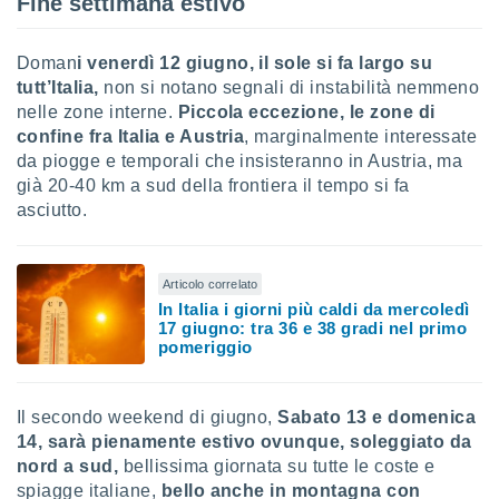
Fine settimana estivo
ioni
e
à non
Doman
i venerdì 12 giugno, il sole si fa largo su
izzata.
tutt’Italia,
non si notano segnali di instabilità nemmeno
utare
zione dei
nelle zone interne.
Piccola eccezione, le zone di
confine fra Italia e Austria
, marginalmente interessate
 al
da piogge e temporali che insisteranno in Austria, ma
ito Web
già 20-40 km a sud della frontiera il tempo si fa
questo
asciutto.
ento
 il
Articolo correlato
In Italia i giorni più caldi da mercoledì
o
17 giugno: tra 36 e 38 gradi nel primo
, noi e i
pomeriggio
rtner
mo
Il secondo weekend di giugno,
Sabato 13 e domenica
tori
o
14, sarà pienamente estivo ovunque, soleggiato da
e simili
nord a sud,
bellissima giornata su tutte le coste e
viare,
spiagge italiane,
bello anche in montagna con