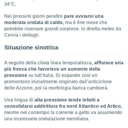
34°C.
sui cookie
e il tuo
Nei prossimi giorni peraltro
pare avviarsi una
 in
moderata ondata di caldo,
ma è fine mese che
potrebbe riservare grandi sorprese. In diretta meteo da
o
Cervia i dettagli.
 il
Situazione sinottica
azioni
kie
re
A seguito della citata linea temporalesca
, affluisce aria
le a piè
più fresca che favorisce un aumento della
 del
to web.
pressione
su tutt’Italia. Si espande così un
promontorio inizialmente originato dall’anticiclone
delle Azzorre, poi la morfologia barica cambierà.
ATIVA,
Una lingua di
alta pressione tende infatti a
e
consolidarsi addirittura fra nord Atlantico ed Artico,
gie
mentre nel contempo la corrente a getto va assumendo
i cookie
una inconsueta ondulazione meridiana.
ccetti
zione dei