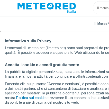
Il Meteo
TUTTE
ATTUALITÀ
SCIENZA
PREVISIONI
ASTRON
Informativa sulla Privacy
I contenuti di Ilmeteo.net (ilmeteo.net) sono stati preparati da pro
qualità. È possibile accedere a questo sito Web utilizzando le se
Accetta i cookie e accedi gratuitamente
La pubblicità digitale personalizzata, basata sulle informazioni ra
finanziare la nostra attività per continuare a offrirti contenuti co
Home
Notizie
Previsioni
El Niño è ora realtà: ri
Facendo clic sul pulsante "Accetta e continua", è possibile accede
o dei nostri partner, che ci consentono di tracciare e analizzare
specifico per mostrarti la pubblicità o contenuti personalizzati b
El Niño è ora realtà: ri
nostra
Politica sui cookie
e revocare il tuo consenso in qualsia
disponibile a piè di pagina del nostro sito web.
Italia quest'estate e 