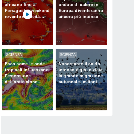
africano fino a
ondate di calore in
Ferragosto: weekend
Europa diventeranno
rovente e siccità
ancora più intense
sempre più seria al
Nord
SCIENZA
SCIENZA
Ecco come le onde
Nonostante il caldo
tropicali influenzano
intenso è già iniziata
l’estensione
la grande migrazione
dell’anticiclone
autunnale: milioni di
africano in Europa
uccelli verso l’Africa