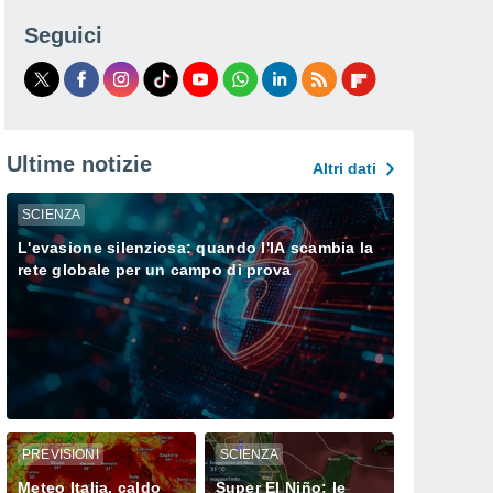
Seguici
Ultime notizie
Altri dati
SCIENZA
L'evasione silenziosa: quando l'IA scambia la
rete globale per un campo di prova
PREVISIONI
SCIENZA
Meteo Italia, caldo
Super El Niño: le