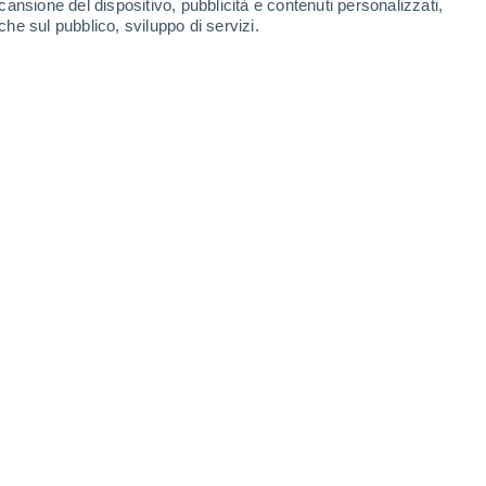
cansione del dispositivo, pubblicità e contenuti personalizzati,
che sul pubblico, sviluppo di servizi.
ll’Oceano Pacifico, ecco tutte le
ettarsi nei prossimi mesi.
6 13:08
5 min
è diventato realtà. La conferma ufficiale
nd Atmospheric Administration (NOAA)
no.
ensità tra autunno e inverno 2026-2027.
 questo fenomeno del Pacifico potrebbe avere
 stagione autunnale.
a solo il tempo in Italia