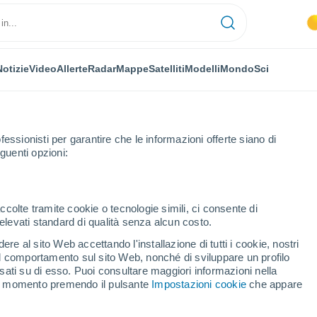
Notizie
Video
Allerte
Radar
Mappe
Satelliti
Modelli
Mondo
Sci
OMIA
PIANTE
TEMPO LIBERO
fessionisti per garantire che le informazioni offerte siano di
guenti opzioni:
ccolte tramite cookie o tecnologie simili, ci consente di
n elevati standard di qualità senza alcun costo.
passiamo i suoi effetti in Italia quest'estate e quest'autunno
re al sito Web accettando l'installazione di tutti i cookie, nostri
 il comportamento sul sito Web, nonché di sviluppare un profilo
asati su di esso. Puoi consultare maggiori informazioni nella
passiamo i suoi effetti in
si momento premendo il pulsante
Impostazioni cookie
che appare
quest'autunno