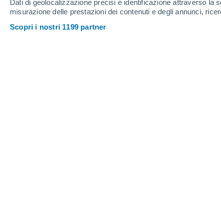
Dati di geolocalizzazione precisi e identificazione attraverso la s
misurazione delle prestazioni dei contenuti e degli annunci, ricer
Scopri i nostri 1199 partner
El Niño è nato ufficialmente su
ripercussioni che bisognerà asp
Daniele Ingemi
16/06/202
Ora è ufficiale, il fenomeno di
El Niño
arriva proprio dal
National Oceanic a
che certifica la formazione del fenome
Dovrebbe raggiungendo il picco di int
Molti si interrogano sugli effetti che
sul clima italiano, specialmente nella
Perché El Niño non decide d