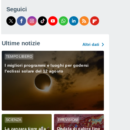
Seguici
Ultime notizie
Altri dati
TEMPO LIBERO
I migliori programmi e luoghi per godersi
l'eclissi solare del 12 agosto
SCIENZA
PREVISIONI
La zanzara tigre alla
Ondata di calore fino