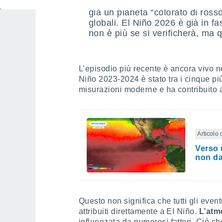
Le mappe stagionali per il trim
già un pianeta “colorato di ros
globali. El Niño 2026 è già in f
non è più se si verificherà, ma
L’episodio più recente è ancora vivo n
Niño 2023-2024 è stato tra i cinque pi
misurazioni moderne e ha contribuito a
Articolo 
Verso 
non da
Questo non significa che tutti gli eve
attribuiti direttamente a El Niño.
L’atm
influenzata da numerosi fattori. Ciò ch