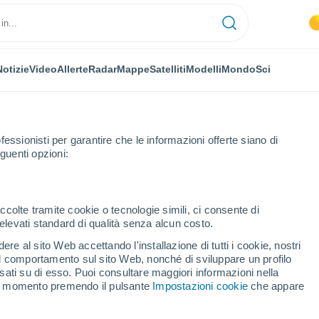
Notizie
Video
Allerte
Radar
Mappe
Satelliti
Modelli
Mondo
Sci
OMIA
PIANTE
TEMPO LIBERO
fessionisti per garantire che le informazioni offerte siano di
guenti opzioni:
ccolte tramite cookie o tecnologie simili, ci consente di
n elevati standard di qualità senza alcun costo.
otesi: l'OMM porta all'80% la probabilità che si sviluppi dominando il cli
re al sito Web accettando l'installazione di tutti i cookie, nostri
 il comportamento sul sito Web, nonché di sviluppare un profilo
asati su di esso. Puoi consultare maggiori informazioni nella
potesi: l'OMM porta
si momento premendo il pulsante
Impostazioni cookie
che appare
 che si sviluppi dominando