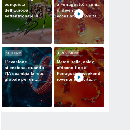
conquista
a Ferragosto: rischia
dell’Europa
di diventare
settentrionale, il
eccezionale. Svolta
cambiamento
solo a fine mese?
climatico agevola la
sua proliferazione
SCIENZA
PREVISIONI
L'evasione
Meteo Italia, caldo
silenziosa: quando
africano fino a
l'IA scambia la rete
Ferragosto: weekend
globale per un
rovente e siccità
campo di prova
sempre più seria al
Nord