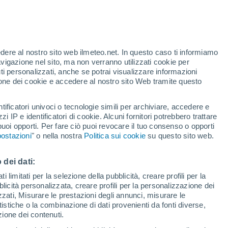
nei modelli come una possibilità remota,
Le acque del Pacifico equatoriale continuano
edere al nostro sito web ilmeteo.net. In questo caso ti informiamo
avigazione nel sito, ma non verranno utilizzati cookie per
segnali compatibili con El Niño.
i personalizzati, anche se potrai visualizzare informazioni
azione dei cookie e accedere al nostro sito Web tramite questo
tificatori univoci o tecnologie simili per archiviare, accedere e
zzi IP e identificatori di cookie. Alcuni fornitori potrebbero trattare
 puoi opporti. Per fare ciò puoi revocare il tuo consenso o opporti
ostazioni
" o nella nostra
Politica sui cookie
su questo sito web.
 dei dati:
 limitati per la selezione della pubblicità, creare profili per la
bblicità personalizzata, creare profili per la personalizzazione dei
izzati, Misurare le prestazioni degli annunci, misurare le
istiche o la combinazione di dati provenienti da fonti diverse,
ezione dei contenuti.