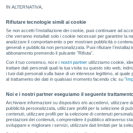
il clima globale
IN ALTERNATIVA,
Ciò che fino a pochi mesi fa appariva 
Rifiutare tecnologie simili ai cookie
ora è diventato lo scenario centrale. 
Se non accetti l'installazione dei cookie, puoi continuare ad acc
che verranno installati solo i cookie necessari per garantire la n
a riscaldarsi e l'atmosfera mostra già 
analizzare il comportamento o per mostrare pubblicità o contenut
generali e pubblicità non personalizzata. Puoi rifiutare l'install
abbonamento premendo il pulsante "Rifiuta".
Con il tuo consenso, noi e i
nostri partner
utilizziamo cookie, iden
trattare dati personali quali la tua visita su questo sito web, indiri
i tuoi dati personali sulla base di un interesse legittimo, al quale
al trattamento dei dati in qualsiasi momento facendo clic su "
Imp
Noi e i nostri partner eseguiamo il seguente trattamento
Archiviare informazioni su dispositivo e/o accedervi, utilizzare dati
pubblicità personalizzata, utilizzare profili per la selezione di pu
contenuti, utilizzare profili per la selezione di contenuti personal
prestazioni dei contenuti, comprendere il pubblico attraverso stat
sviluppare e migliorare i servizi, utilizzare dati limitati per la sel