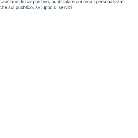
cansione del dispositivo, pubblicità e contenuti personalizzati,
che sul pubblico, sviluppo di servizi.
 probabilità dell'80% che si sviluppi il fenomeno El Niño.
026 05:50
6 min
nali sempre più chiari. Quello che appena
lità all’interno degli scenari climatici
si
e più probabile
per la seconda metà del