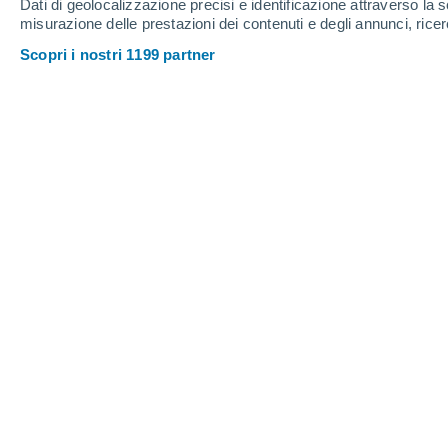
Dati di geolocalizzazione precisi e identificazione attraverso la s
misurazione delle prestazioni dei contenuti e degli annunci, ricer
Scopri i nostri 1199 partner
L'OMM (Organizzazione Meteorologica Mondiale) indica una
Cindy Fernández
04/06/2
Meteored Argentina
Il Pacifico tropicale sta inviando seg
pochi mesi fa appariva come una possibi
sta ora consolidando come l’opzion
2026.