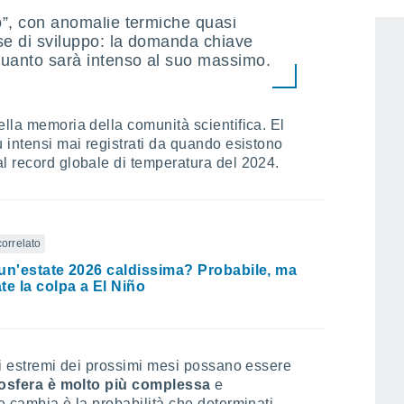
estre giugno-luglio-agosto mostrano
so”, con anomalie termiche quasi
ase di sviluppo: la domanda chiave
 quanto sarà intenso al suo massimo.
ella memoria della comunità scientifica. El
ù intensi mai registrati da quando esistono
l record globale di temperatura del 2024.
correlato
un'estate 2026 caldissima? Probabile, ma
te la colpa a El Niño
nti estremi dei prossimi mesi possano essere
osfera è molto più complessa
e
e cambia è la probabilità che determinati