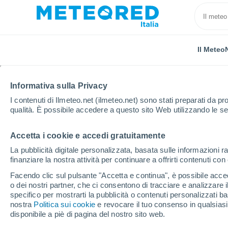
Il Meteo
TUTTE
ATTUALITÀ
SCIENZA
PREVISIONI
ASTRON
Informativa sulla Privacy
I contenuti di Ilmeteo.net (ilmeteo.net) sono stati preparati da pro
qualità. È possibile accedere a questo sito Web utilizzando le se
Accetta i cookie e accedi gratuitamente
La pubblicità digitale personalizzata, basata sulle informazioni ra
finanziare la nostra attività per continuare a offrirti contenuti co
Home
Notizie
Previsioni
El Niño non è più un'ip
Facendo clic sul pulsante "Accetta e continua", è possibile accede
o dei nostri partner, che ci consentono di tracciare e analizzare
specifico per mostrarti la pubblicità o contenuti personalizzati b
El Niño non è più un'i
nostra
Politica sui cookie
e revocare il tuo consenso in qualsia
disponibile a piè di pagina del nostro sito web.
all'80% la probabilità