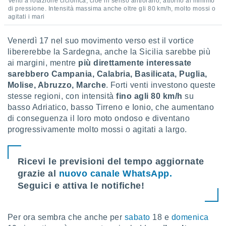
Venti a rotazione ciclonica, cioè in senso antiorario, attorno al minimo
di pressione. Intensità massima anche oltre gli 80 km/h, molto mossi o
agitati i mari
Venerdì 17 nel suo movimento verso est il vortice
libererebbe la Sardegna, anche la Sicilia sarebbe più
ai margini, mentre
più direttamente interessate
sarebbero Campania, Calabria, Basilicata, Puglia,
Molise, Abruzzo, Marche
. Forti venti investono queste
stesse regioni, con intensità
fino agli 80 km/h
su
basso Adriatico, basso Tirreno e Ionio, che aumentano
di conseguenza il loro moto ondoso e diventano
progressivamente molto mossi o agitati a largo.
Ricevi le previsioni del tempo aggiornate
grazie al
nuovo canale WhatsApp.
Seguici e attiva le notifiche!
Per ora sembra che anche per
sabato
18 e
domenica