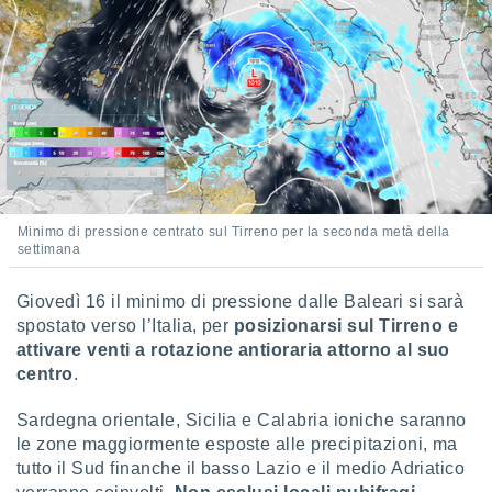
re e
e i
tilizzare
ati per la
e dei
.
izzazione
azione
Minimo di pressione centrato sul Tirreno per la seconda metà della
o la
settimana
e del
vo,
Giovedì 16 il minimo di pressione dalle Baleari si sarà
à e
i
spostato verso l’Italia, per
posizionarsi sul Tirreno e
zzati,
attivare venti a rotazione antioraria attorno al suo
one delle
centro
.
ni dei
 e degli
Sardegna orientale, Sicilia e Calabria ioniche saranno
 ricerche
le zone maggiormente esposte alle precipitazioni, ma
ico,
tutto il Sud finanche il basso Lazio e il medio Adriatico
di