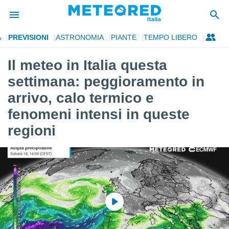
A
PREVISIONI
ASTRONOMIA
PIANTE
TEMPO LIBERO
tiva
rivacy
Il meteo in Italia questa
ti di
settimana: peggioramento in
net
net)
arrivo, calo termico e
i
fenomeni intensi in queste
 da
nisti per
regioni
 che le
ioni
iano di
È
 a
ito Web
do le
opzioni:
 i