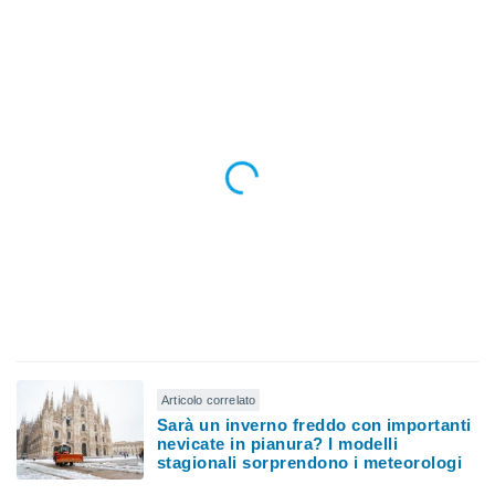
ioni
" o
tra
sui cookie
o sito
nostri
mo il
te
ento dei
re
ioni su
vo e/o
i,
 dati
er la
 della
Articolo correlato
à, creare
Sarà un inverno freddo con importanti
nevicate in pianura? I modelli
r la
stagionali sorprendono i meteorologi
à
izzata,