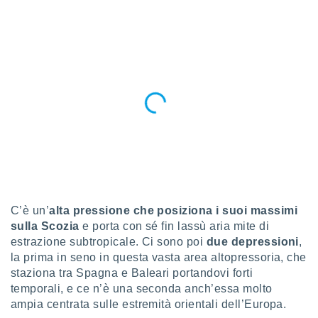
a", è
al sito
ettando
zione di
okie,
dei nostri
che ci
no di
 e
e il
amento
 Web,
i
re un
pecifico
C’è un’
alta pressione che posiziona i suoi massimi
arti la
sulla Scozia
e porta con sé fin lassù aria mite di
à o
estrazione subtropicale. Ci sono poi
due depressioni
,
i
la prima in seno in questa vasta area altopressoria, che
zzati
staziona tra Spagna e Baleari portandovi forti
 di esso.
sultare
temporali, e ce n’è una seconda anch’essa molto
ampia centrata sulle estremità orientali dell’Europa.
oni nella