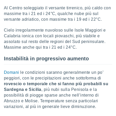
 e
ati
Al Centro soleggiato il versante tirrenico, più caldo con
 quali la
massime tra i 21 ed i 24°C, qualche nube più sul
a su
versante adriatico, con massime tra i 19 ed i 22°C.
ito web,
IP e
Cielo irregolarmente nuvoloso sulle Isole Maggiori e
tori di
Alcuni
Calabria ionica con locali piovaschi, più stabile e
assolato sul resto delle regioni del Sud peninsulare.
ro
Massime anche qui tra i 21 ed i 24°C.
 tuoi dati
 sulla
Instabilità in progressivo aumento
un
e
, al quale
Domani
le condizioni saranno generalmente un po’
rti. Per
peggiori, con le precipitazioni anche sottoforma di
puoi
rovescio o temporale che si fanno più probabili su
il tuo
Sardegna e Sicilia
, più nubi sulla Penisola e la
o o
l
possibilità di piogge sparse anche nell’interno di
nto dei
Abruzzo e Molise. Temperature senza particolari
ualsiasi
variazioni, al più in generale lieve diminuzione.
 facendo