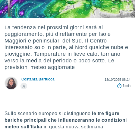
e
amente
cità
La tendenza nei prossimi giorni sarà al
peggioramento, più direttamente per Isole
izzata,
ACCETTA
Maggiori e peninsulari del Sud. Il Centro
ulle
E
interessato solo in parte, al Nord qualche nube e
ioni
CONTINUA
tramite
pioviggine. Temperature in lieve calo, tornano
verso la media del periodo o poco sotto. Le
e simili,
IMPOSTAZIONI
previsioni meteo aggiornate
nte di
e la
Costanza Bartucca
13/10/2025 08:14
tività per
6 min
re a
ontenuti
ti
 di
senza
Sullo scenario europeo si distinguono
le tre figure
sto.
bariche principali che influenzeranno le condizioni
clic sul
meteo sull’Italia
in questa nuova settimana.
 "Accetta