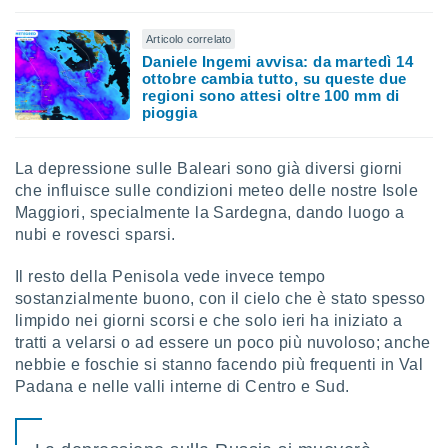
sui cookie
Articolo correlato
e il tuo
Daniele Ingemi avvisa: da martedì 14
 in
ottobre cambia tutto, su queste due
regioni sono attesi oltre 100 mm di
o
pioggia
 il
azioni
La depressione sulle Baleari sono già diversi giorni
kie
che influisce sulle condizioni meteo delle nostre Isole
re
Maggiori, specialmente la Sardegna, dando luogo a
le a piè
nubi e rovesci sparsi.
 del
to web.
Il resto della Penisola vede invece tempo
sostanzialmente buono, con il cielo che è stato spesso
ATIVA,
limpido nei giorni scorsi e che solo ieri ha iniziato a
tratti a velarsi o ad essere un poco più nuvoloso; anche
e
nebbie e foschie si stanno facendo più frequenti in Val
gie
Padana e nelle valli interne di Centro e Sud.
i cookie
ccetti
zione dei