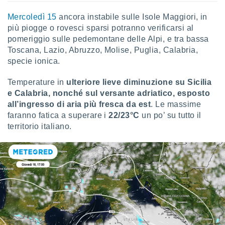
 profili
lezione
Mercoledì 15
ancora instabile sulle Isole Maggiori, in
cità
più piogge o rovesci sparsi potranno verificarsi al
izzata,
pomeriggio sulle pedemontane delle Alpi, e tra bassa
fili per
Toscana, Lazio, Abruzzo, Molise, Puglia, Calabria,
specie ionica.
izzazione
nuti,
 profili
Temperature in
ulteriore lieve diminuzione su Sicilia
lezione
e Calabria, nonché sul versante adriatico, esposto
uti
all’ingresso di aria più fresca da est
. Le massime
zzati,
faranno fatica a superare i
22/23°C
un po’ su tutto il
 le
territorio italiano.
ni degli
 misurare
zioni dei
,
ere il
so
he o la
ione di
enienti
diverse,