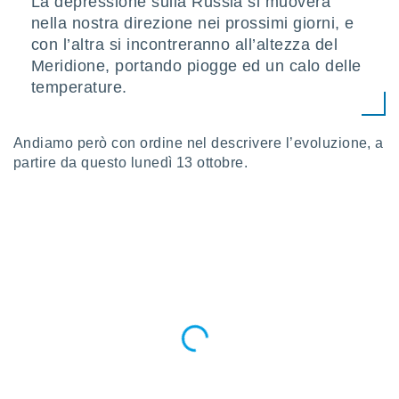
La depressione sulla Russia si muoverà
puoi
nella nostra direzione nei prossimi giorni, e
re ad
con l’altra si incontreranno all’altezza del
 al
ito web
Meridione, portando piogge ed un calo delle
et. In
temperature.
aso ti
mo che
installati
Andiamo però con ordine nel descrivere l’evoluzione, a
okie
partire da questo lunedì 13 ottobre.
i per
 la
one nel
 non
utilizzati
er
e il
amento o
rare
à o
i
zzati,
 potrai
are