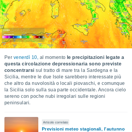
re e
e i
tilizzare
ati per la
e dei
.
izzazione
Per
venerdì 10,
al momento
le precipitazioni legate a
azione
questa circolazione depressionaria sono previste
o la
concentrarsi
sul tratto di mare tra la Sardegna e la
e del
vo,
Sicilia, mentre le due Isole sarebbero interessate più
à e
che altro da nuvolosità o locali piovaschi, e comunque
i
la Sicilia solo sulla sua parte occidentale. Ancora cielo
zzati,
sereno con poche nubi irregolari sulle regioni
one delle
peninsulari.
ni dei
 e degli
 ricerche
ico,
Articolo correlato
di
Previsioni meteo stagionali, l'autunno