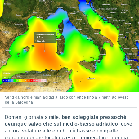
ioni
e
à non
izzata.
utare
zione dei
 al
ito Web
questo
ento
 il
o
, noi e i
Venti da nord e mari agitati a largo con onde fino a 7 metri ad ovest
rtner
della Sardegna
mo
tori
Domani giornata simile,
ben soleggiata pressoché
o
ovunque salvo che sul medio-basso adriatico,
dove
e simili
ancora velature alte e nubi più basse e compatte
viare,
potranno portare locali rovesci. Temperature in prima