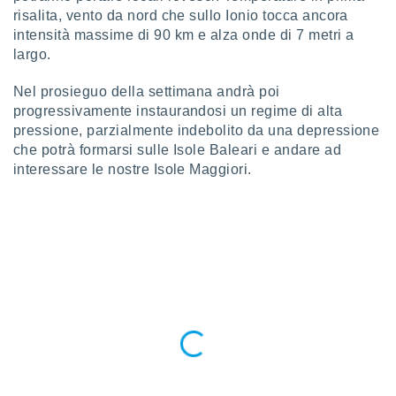
 e
risalita, vento da nord che sullo Ionio tocca ancora
ati
intensità massime di 90 km e alza onde di 7 metri a
 quali la
a su
largo.
ito web,
IP e
Nel prosieguo della settimana andrà poi
tori di
progressivamente instaurandosi un regime di alta
Alcuni
pressione, parzialmente indebolito da una depressione
che potrà formarsi sulle Isole Baleari e andare ad
ro
interessare le nostre Isole Maggiori.
 tuoi dati
 sulla
un
e
, al quale
rti. Per
puoi
il tuo
o o
l
nto dei
ualsiasi
 facendo