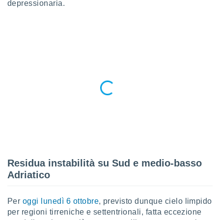
depressionaria.
a", è
al sito
ettando
zione di
okie,
dei nostri
che ci
no di
 e
e il
amento
 Web,
i
re un
pecifico
arti la
Residua instabilità su Sud e medio-basso
à o
i
Adriatico
zzati
 di esso.
sultare
Per
oggi lunedì 6 ottobre
, previsto dunque cielo limpido
per regioni tirreniche e settentrionali, fatta eccezione
oni nella