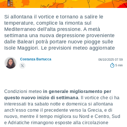
e
amente
Si allontana il vortice e tornano a salire le
temperature, complice la rimonta sul
cità
Mediterraneo dell'alta pressione. A metà
izzata,
settimana una nuova depressione proveniente
ACCETTA
ulle
dalle Baleari potrà portare nuove piogge sulle
E
ioni
Isole Maggiori. Le previsioni meteo aggiornate
CONTINUA
tramite
Costanza Bartucca
06/10/2025 07:59
e simili,
IMPOSTAZIONI
5 min
nte di
e la
tività per
re a
ontenuti
Condizioni meteo
in generale miglioramento per
ti
questo nuovo inizio di settimana
. Il vortice che ci ha
 di
interessati tra sabato notte e domenica si allontana
senza
sto.
anch’esso come il precedente verso la Grecia, e di
nuovo, mentre il tempo migliora su Nord e Centro, Sud
clic sul
e Adriatiche rimangono esposte alla circolazione
 "Accetta