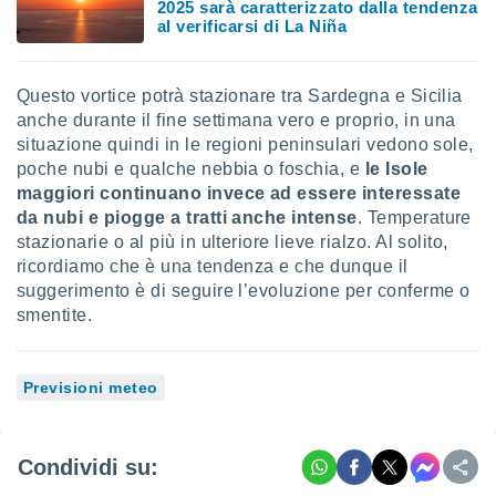
2025 sarà caratterizzato dalla tendenza
al verificarsi di La Niña
i nostri
artner
Questo vortice potrà stazionare tra Sardegna e Sicilia
anche durante il fine settimana vero e proprio, in una
situazione quindi in le regioni peninsulari vedono sole,
poche nubi e qualche nebbia o foschia, e
le Isole
maggiori continuano invece ad essere interessate
da nubi e piogge a tratti anche intense
. Temperature
stazionarie o al più in ulteriore lieve rialzo. Al solito,
ricordiamo che è una tendenza e che dunque il
suggerimento è di seguire l’evoluzione per conferme o
smentite.
Previsioni meteo
Condividi su: