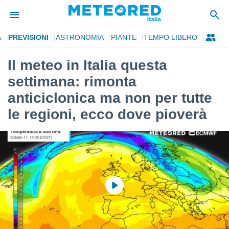
A
PREVISIONI
ASTRONOMIA
PIANTE
TEMPO LIBERO
tiva
rivacy
Il meteo in Italia questa
ti di
settimana: rimonta
net
net)
anticiclonica ma non per tutte
i
le regioni, ecco dove pioverà
 da
nisti per
 che le
ioni
iano di
È
 a
ito Web
do le
opzioni:
 i