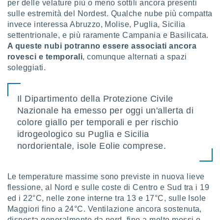
per delle velature più o meno sottili ancora presenti
sulle estremità del Nordest. Qualche nube più compatta
sui cookie
invece interessa Abruzzo, Molise, Puglia, Sicilia
e il tuo
settentrionale, e più raramente Campania e Basilicata.
 in
A queste nubi potranno essere associati ancora
o
rovesci e temporali
, comunque alternati a spazi
 il
soleggiati.
azioni
kie
Il Dipartimento della Protezione Civile
re
Nazionale ha emesso per oggi un'allerta di
le a piè
 del
colore giallo per temporali e per rischio
to web.
idrogeologico su Puglia e Sicilia
nordorientale, isole Eolie comprese.
ATIVA,
e
Le temperature massime sono previste in nuova lieve
gie
flessione, al Nord e sulle coste di Centro e Sud tra i 19
i cookie
ed i 22°C, nelle zone interne tra 13 e 17°C, sulle Isole
ccetti
Maggiori fino a 24°C. Ventilazione ancora sostenuta,
zione dei
disposta generalmente da nord, fino a molto mossi o