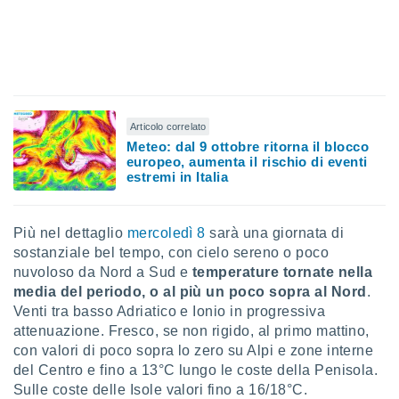
ioni
" o
tra
sui cookie
o sito
nostri
Articolo correlato
Meteo: dal 9 ottobre ritorna il blocco
mo il
europeo, aumenta il rischio di eventi
te
estremi in Italia
ento dei
re
Più nel dettaglio
mercoledì 8
sarà una giornata di
ioni su
sostanziale bel tempo, con cielo sereno o poco
vo e/o
nuvoloso da Nord a Sud e
temperature tornate nella
i,
 dati
media del periodo, o al più un poco sopra al Nord
.
er la
Venti tra basso Adriatico e Ionio in progressiva
 della
attenuazione. Fresco, se non rigido, al primo mattino,
à, creare
con valori di poco sopra lo zero su Alpi e zone interne
r la
del Centro e fino a 13°C lungo le coste della Penisola.
à
Sulle coste delle Isole valori fino a 16/18°C.
izzata,