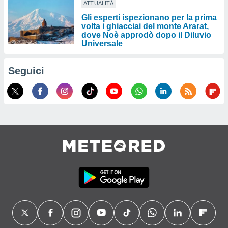
ATTUALITÀ
Gli esperti ispezionano per la prima
volta i ghiacciai del monte Ararat,
dove Noè approdò dopo il Diluvio
Universale
Seguici