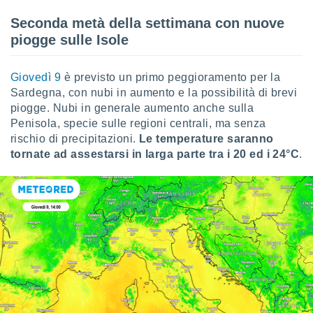
 profili
lezione
Seconda metà della settimana con nuove
cità
piogge sulle Isole
izzata,
fili per
Giovedì 9
è previsto un primo peggioramento per la
izzazione
Sardegna, con nubi in aumento e la possibilità di brevi
nuti,
piogge. Nubi in generale aumento anche sulla
 profili
Penisola, specie sulle regioni centrali, ma senza
lezione
rischio di precipitazioni.
Le temperature saranno
uti
zzati,
tornate ad assestarsi in larga parte tra i 20 ed i 24°C
.
 le
ni degli
 misurare
zioni dei
,
ere il
so
he o la
ione di
enienti
diverse,