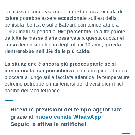
 profili
lezione
La massa d'aria associata a questa nuova ondata di
cità
calore potrebbe essere
eccezionale
sull'est della
izzata,
penisola iberica e sulle Baleari, con temperature a
fili per
1.400 metri superiori al
99° percentile
. In altre parole,
izzazione
tra tutte le masse d'aria osservate a questa quota nel
nuti,
corso dei mesi di luglio degli ultimi 30 anni,
questa
 profili
rientrerebbe nell'
1% delle più calde
.
lezione
uti
La situazione è ancora più preoccupante se si
zzati,
considera la sua persistenza:
con una goccia fredda
 le
bloccata a lungo sulla facciata atlantica, le temperature
ni degli
 misurare
estreme potrebbero mantenersi per diversi giorni nel
zioni dei
bacino del Mediterraneo.
,
ere il
Ricevi le previsioni del tempo aggiornate
so
grazie al
nuovo canale WhatsApp
.
he o la
ione di
Seguici e attiva le notifiche!
enienti
diverse,