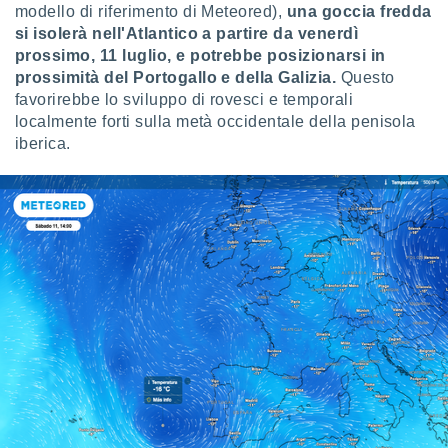
modello di riferimento di Meteored),
una goccia fredda
puoi
re ad
si isolerà nell'Atlantico a partire da venerdì
 al
prossimo, 11 luglio, e potrebbe posizionarsi in
ito web
prossimità del Portogallo e della Galizia.
Questo
et. In
favorirebbe lo sviluppo di rovesci e temporali
aso ti
localmente forti sulla metà occidentale della penisola
mo che
iberica.
installati
okie
i per
 la
one nel
 non
utilizzati
er
e il
amento o
rare
à o
i
zzati,
 potrai
are