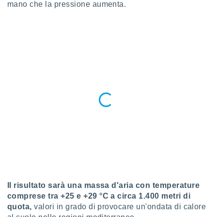
 e
mano che la pressione aumenta.
ati
 quali la
a su
ito web,
IP e
tori di
Alcuni
ro
 tuoi dati
 sulla
un
e
, al quale
rti. Per
puoi
il tuo
o o
l
Il risultato sarà una massa d'aria con temperature
nto dei
ualsiasi
comprese tra +25 e +29 °C a circa 1.400 metri di
 facendo
quota,
valori in grado di provocare un'ondata di calore