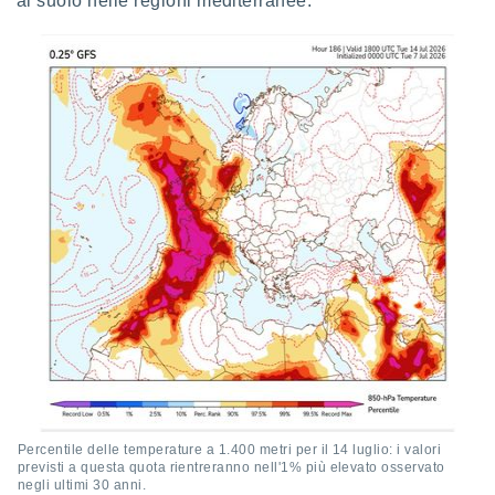
al suolo nelle regioni mediterranee.
ioni
" o
tra
sui cookie
o sito
nostri
mo il
te
ento dei
re
ioni su
vo e/o
i,
 dati
er la
 della
à, creare
r la
Percentile delle temperature a 1.400 metri per il 14 luglio: i valori
à
previsti a questa quota rientreranno nell'1% più elevato osservato
izzata,
negli ultimi 30 anni.