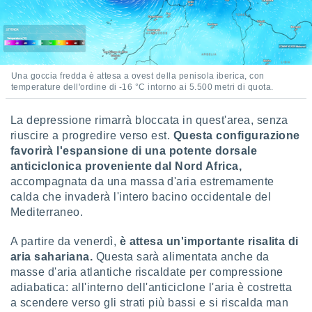
ioni
e
à non
izzata.
utare
zione dei
Una goccia fredda è attesa a ovest della penisola iberica, con
temperature dell'ordine di -16 °C intorno ai 5.500 metri di quota.
 al
ito Web
La depressione rimarrà bloccata in quest'area, senza
questo
ento
riuscire a progredire verso est.
Questa configurazione
 il
favorirà l'espansione di una potente dorsale
anticiclonica proveniente dal Nord Africa,
accompagnata da una massa d'aria estremamente
o
calda che invaderà l'intero bacino occidentale del
, noi e i
Mediterraneo.
rtner
mo
A partire da venerdì,
è attesa un'importante risalita di
aria sahariana.
Questa sarà alimentata anche da
tori
masse d'aria atlantiche riscaldate per compressione
o
adiabatica: all'interno dell'anticiclone l'aria è costretta
e simili
viare,
a scendere verso gli strati più bassi e si riscalda man