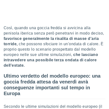
sui cookie
e il tuo
 in
o
Così, quando una goccia fredda si avvicina alla
 il
penisola iberica senza però penetrarvi in modo deciso,
favorisce generalmente la risalita di masse d'aria
azioni
torride,
che possono sfociare in un'ondata di calore. È
kie
proprio questo lo scenario prospettato dal modello
re
le a piè
europeo nelle sue ultime simulazioni,
che lasciano
 del
intravedere una possibile terza ondata di calore
to web.
dell'estate.
Ultimo verdetto del modello europeo: una
ATIVA,
goccia fredda attesa da venerdì avrà
conseguenze importanti sul tempo in
e
gie
Europa
i cookie
ccetti
Secondo le ultime simulazioni del modello europeo (il
zione dei