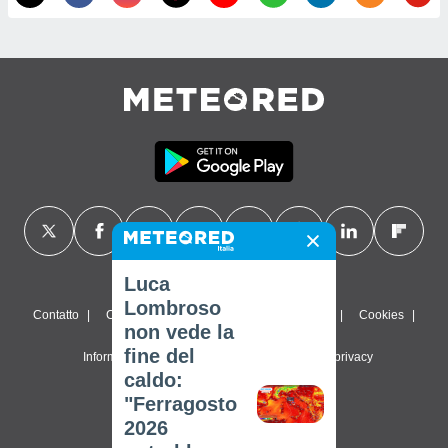
Luca
Lombroso
Contatto
Chi siamo
FAQ
Termini di utilizzo
Cookies
non vede la
fine del
Informativa sulla privacy
Impostazioni sulla privacy
caldo:
© 2026 Meteored. Tutti i diritti riservati
"Ferragosto
2026