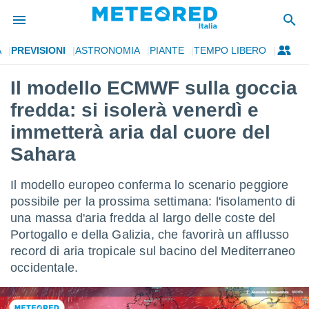
A
PREVISIONI
ASTRONOMIA
PIANTE
TEMPO LIBERO
tiva
rivacy
Il modello ECMWF sulla goccia
ti di
fredda: si isolerà venerdì e
net
net)
immetterà aria dal cuore del
i
Sahara
 da
nisti per
 che le
Il modello europeo conferma lo scenario peggiore
ioni
possibile per la prossima settimana: l'isolamento di
iano di
È
una massa d'aria fredda al largo delle coste del
Portogallo e della Galizia, che favorirà un afflusso
 a
record di aria tropicale sul bacino del Mediterraneo
ito Web
occidentale.
do le
opzioni:
 i