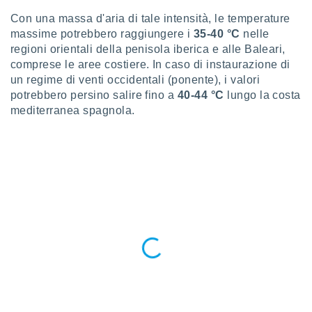
re e
Con una massa d'aria di tale intensità, le temperature
e i
massime potrebbero raggiungere i
35-40 °C
nelle
tilizzare
regioni orientali della penisola iberica e alle Baleari,
ati per la
comprese le aree costiere. In caso di instaurazione di
e dei
.
un regime di venti occidentali (ponente), i valori
potrebbero persino salire fino a
40-44 °C
lungo la costa
mediterranea spagnola.
izzazione
azione
o la
e del
vo,
à e
i
zzati,
one delle
ni dei
 e degli
 ricerche
ico,
di