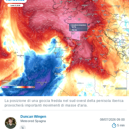
e
amente
cità
izzata,
ACCETTA
ulle
E
ioni
CONTINUA
tramite
e simili,
IMPOSTAZIONI
nte di
e la
tività per
re a
ontenuti
ti
 di
La posizione di una goccia fredda nel sud-ovest della penisola iberica
senza
provocherà importanti movimenti di masse d'aria.
sto.
Duncan Wingen
08/07/2026 09:00
clic sul
Meteored Spagna
 "Accetta
5 min