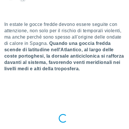
a", è
al sito
ettando
zione di
In estate le gocce fredde devono essere seguite con
okie,
attenzione, non solo per il rischio di temporali violenti,
dei nostri
ma anche perché sono spesso all'origine delle ondate
che ci
di calore in Spagna.
Quando una goccia fredda
no di
scende di latitudine nell'Atlantico, al largo delle
 e
coste portoghesi, la dorsale anticiclonica si rafforza
e il
amento
davanti al sistema, favorendo venti meridionali nei
 Web,
livelli medi e alti della troposfera.
i
re un
pecifico
arti la
à o
i
zzati
 di esso.
sultare
oni nella