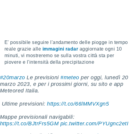
 e
ati
 quali la
a su
ito web,
IP e
tori di
Alcuni
E' possibile seguire l'andamento delle piogge in tempo
reale grazie alle
immagini radar
aggiornate ogni 10
ro
minuti, vi mostreremo se sulla vostra città sta per
 tuoi dati
piovere e l'intensità della precipitazione
 sulla
un
e
#20marzo
Le previsioni
#meteo
per oggi, lunedì 20
, al quale
marzo 2023, e per i prossimi giorni, su sito e app
rti. Per
Meteored Italia.
puoi
il tuo
️ Ultime previsioni:
https://t.co/66lMMVXgn5
o o
l
nto dei
Mappe previsionali navigabili:
ualsiasi
https://t.co/BJtrFrs5GM
pic.twitter.com/PYUgnc2etI
 facendo