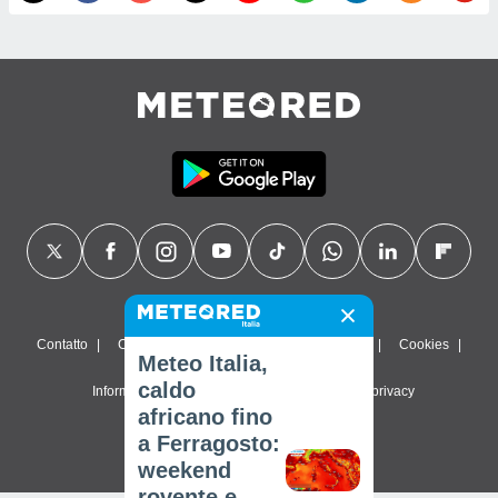
Contatto
Chi siamo
FAQ
Termini di utilizzo
Cookies
Meteo Italia,
caldo
Informativa sulla privacy
Impostazioni sulla privacy
africano fino
© 2026 Meteored. Tutti i diritti riservati
a Ferragosto:
weekend
rovente e