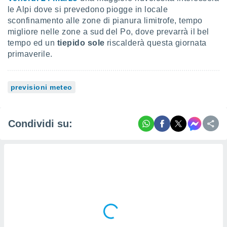
re e
le Alpi dove si prevedono piogge in locale
e i
sconfinamento alle zone di pianura limitrofe, tempo
tilizzare
migliore nelle zone a sud del Po, dove prevarrà il bel
ati per la
tempo ed un
tiepido sole
riscalderà questa giornata
e dei
primaverile.
.
izzazione
previsioni meteo
azione
o la
e del
Condividi su:
vo,
à e
i
zzati,
one delle
ni dei
 e degli
 ricerche
ico,
di