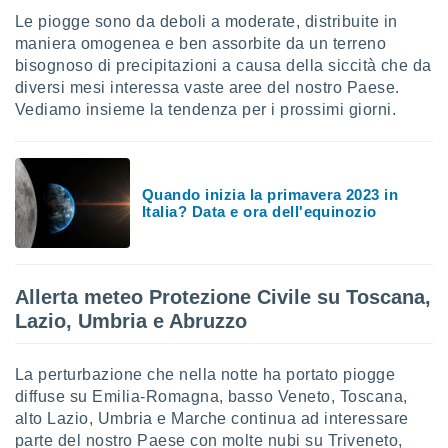
Le piogge sono da deboli a moderate, distribuite in
sui cookie
maniera omogenea e ben assorbite da un terreno
e il tuo
bisognoso di precipitazioni a causa della siccità che da
 in
diversi mesi interessa vaste aree del nostro Paese.
Vediamo insieme la tendenza per i prossimi giorni.
o
 il
azioni
kie
Quando inizia la primavera 2023 in
re
Italia? Data e ora dell'equinozio
le a piè
 del
to web.
Allerta meteo Protezione Civile su Toscana,
Lazio, Umbria e Abruzzo
ATIVA,
e
La perturbazione che nella notte ha portato piogge
gie
diffuse su Emilia-Romagna, basso Veneto, Toscana,
i cookie
alto Lazio, Umbria e Marche continua ad interessare
ccetti
parte del nostro Paese con molte nubi su Triveneto,
zione dei