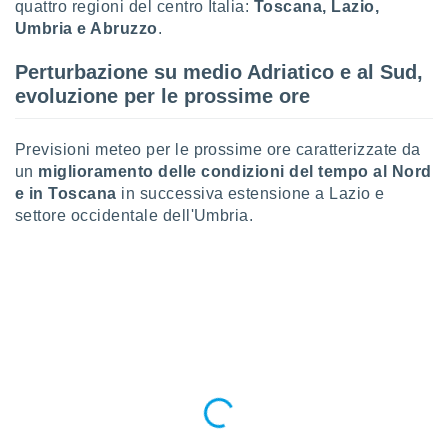
ioni
quattro regioni del centro Italia:
Toscana, Lazio,
e
Umbria e Abruzzo
.
à non
izzata.
Perturbazione su medio Adriatico e al Sud,
utare
evoluzione per le prossime ore
zione dei
 al
Previsioni meteo per le prossime ore caratterizzate da
ito Web
un
miglioramento delle condizioni del tempo al Nord
questo
ento
e in Toscana
in successiva estensione a Lazio e
 il
settore occidentale dell'Umbria.
o
, noi e i
rtner
mo
tori
o
e simili
viare,