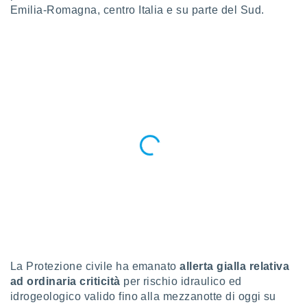
puoi
Emilia-Romagna, centro Italia e su parte del Sud.
re ad
 al
ito web
et. In
aso ti
mo che
installati
okie
i per
 la
one nel
 non
utilizzati
er
e il
amento o
rare
à o
i
La Protezione civile ha emanato
allerta gialla relativa
zzati,
ad ordinaria criticità
per rischio idraulico ed
 potrai
are
idrogeologico valido fino alla mezzanotte di oggi su