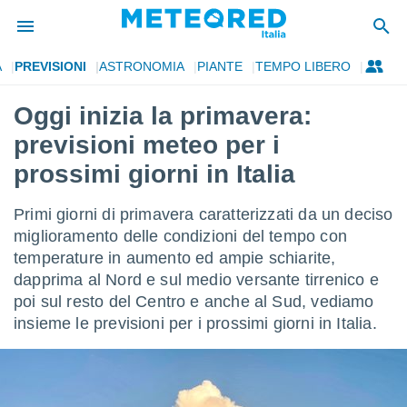
A
PREVISIONI
ASTRONOMIA
PIANTE
TEMPO LIBERO
tiva
rivacy
Oggi inizia la primavera:
ti di
previsioni meteo per i
net
net)
prossimi giorni in Italia
i
 da
Primi giorni di primavera caratterizzati da un deciso
nisti per
 che le
miglioramento delle condizioni del tempo con
ioni
temperature in aumento ed ampie schiarite,
iano di
dapprima al Nord e sul medio versante tirrenico e
È
poi sul resto del Centro e anche al Sud, vediamo
 a
insieme le previsioni per i prossimi giorni in Italia.
ito Web
do le
opzioni:
 i