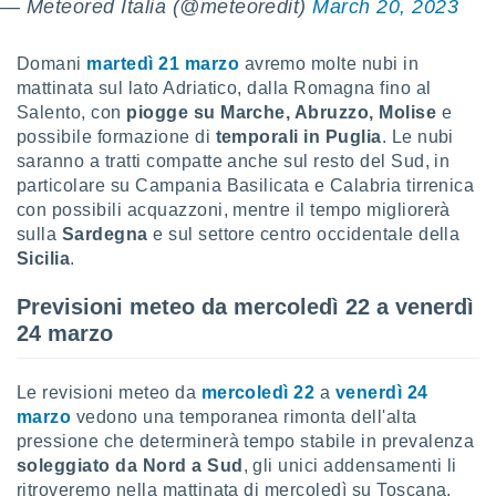
— Meteored Italia (@meteoredit)
March 20, 2023
ioni
" o
tra
sui cookie
Domani
martedì 21 marzo
avremo molte nubi in
o sito
mattinata sul lato Adriatico, dalla Romagna fino al
Salento, con
piogge su Marche, Abruzzo, Molise
e
possibile formazione di
temporali in Puglia
. Le nubi
nostri
saranno a tratti compatte anche sul resto del Sud, in
mo il
particolare su Campania Basilicata e Calabria tirrenica
te
con possibili acquazzoni, mentre il tempo migliorerà
ento dei
sulla
Sardegna
e sul settore centro occidentale della
Sicilia
.
re
ioni su
Previsioni meteo da mercoledì 22 a venerdì
vo e/o
24 marzo
i,
 dati
er la
Le revisioni meteo da
mercoledì 22
a
venerdì 24
 della
marzo
vedono una temporanea rimonta dell'alta
à, creare
pressione che determinerà tempo stabile in prevalenza
r la
à
soleggiato da Nord a Sud
, gli unici addensamenti li
izzata,
ritroveremo nella mattinata di mercoledì su Toscana,