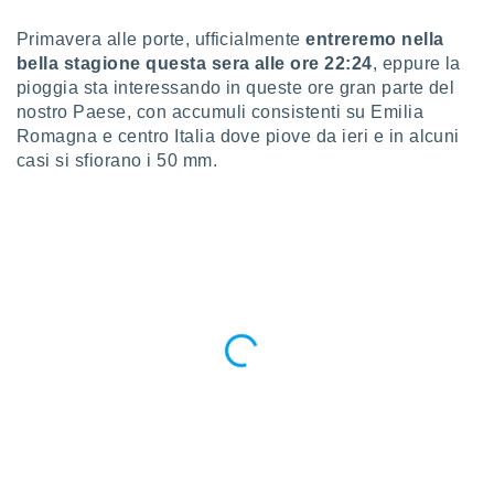
a", è
Primavera alle porte, ufficialmente
entreremo nella
al sito
bella stagione questa sera alle ore 22:24
, eppure la
ettando
pioggia sta interessando in queste ore gran parte del
zione di
nostro Paese, con accumuli consistenti su Emilia
okie,
dei nostri
Romagna e centro Italia dove piove da ieri e in alcuni
che ci
casi si sfiorano i 50 mm.
no di
 e
e il
amento
 Web,
i
re un
pecifico
arti la
à o
i
zzati
 di esso.
sultare
oni nella