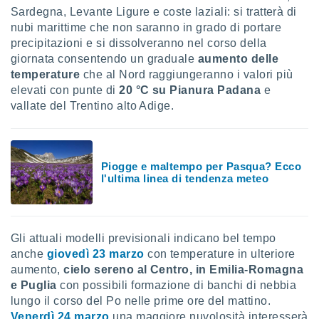
 profili
Sardegna, Levante Ligure e coste laziali: si tratterà di
lezione
nubi marittime che non saranno in grado di portare
cità
precipitazioni e si dissolveranno nel corso della
izzata,
giornata consentendo un graduale
aumento delle
fili per
temperature
che al Nord raggiungeranno i valori più
izzazione
elevati con punte di
20 °C su Pianura Padana
e
nuti,
vallate del Trentino alto Adige.
 profili
lezione
uti
zzati,
Piogge e maltempo per Pasqua? Ecco
 le
l'ultima linea di tendenza meteo
ni degli
 misurare
zioni dei
,
ere il
Gli attuali modelli previsionali indicano bel tempo
anche
giovedì 23 marzo
con temperature in ulteriore
so
aumento,
cielo sereno al Centro, in Emilia-Romagna
he o la
e Puglia
con possibili formazione di banchi di nebbia
ione di
lungo il corso del Po nelle prime ore del mattino.
enienti
Venerdì 24 marzo
una maggiore nuvolosità interesserà
diverse,