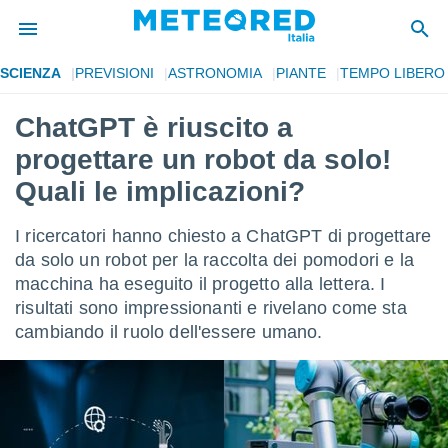
SCIENZA
PREVISIONI
ASTRONOMIA
PIANTE
TEMPO LIBERO
tiva
rivacy
ChatGPT è riuscito a
ti di
progettare un robot da solo!
net
net)
Quali le implicazioni?
i
 da
I ricercatori hanno chiesto a ChatGPT di progettare
nisti per
 che le
da solo un robot per la raccolta dei pomodori e la
ioni
macchina ha eseguito il progetto alla lettera. I
iano di
risultati sono impressionanti e rivelano come sta
È
cambiando il ruolo dell'essere umano.
 a
ito Web
do le
opzioni:
 i