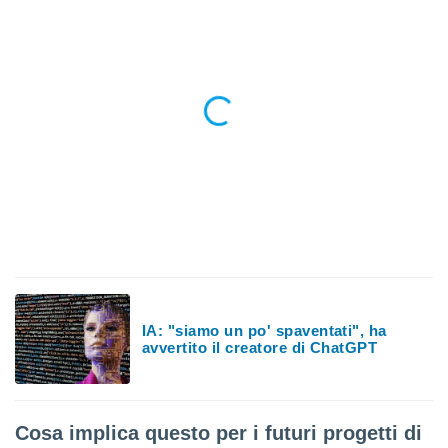
re e
e i
tilizzare
ati per la
e dei
.
izzazione
azione
o la
e del
vo,
à e
i
zzati,
IA: "siamo un po' spaventati", ha
one delle
avvertito il creatore di ChatGPT
ni dei
 e degli
 ricerche
ico,
di
Cosa implica questo per i futuri progetti di