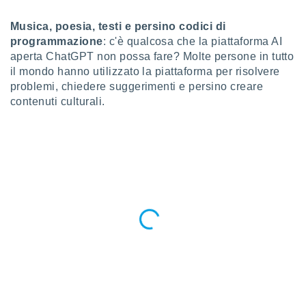
a", è
Musica, poesia, testi e persino codici di
al sito
programmazione
: c'è qualcosa che la piattaforma AI
ettando
aperta ChatGPT non possa fare? Molte persone in tutto
zione di
okie,
il mondo hanno utilizzato la piattaforma per risolvere
dei nostri
problemi, chiedere suggerimenti e persino creare
che ci
contenuti culturali.
no di
 e
e il
amento
 Web,
i
re un
pecifico
arti la
à o
i
zzati
 di esso.
sultare
oni nella