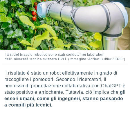
 profili
lezione
cità
izzata,
fili per
izzazione
nuti,
 profili
lezione
I test del braccio robotico sono stati condotti nei laboratori
uti
dell'università tecnica svizzera EPFL (immagine: Adrien Buttier / EPFL)
zzati,
 le
Il risultato è stato un robot effettivamente in grado di
ni degli
raccogliere i pomodori. Secondo i ricercatori, il
 misurare
zioni dei
processo di progettazione collaborativa con ChatGPT è
,
stato positivo e arricchente. Tuttavia, ciò implica che
gli
ere il
esseri umani, come gli ingegneri, stanno passando
a compiti più tecnici.
so
he o la
ione di
enienti
diverse,