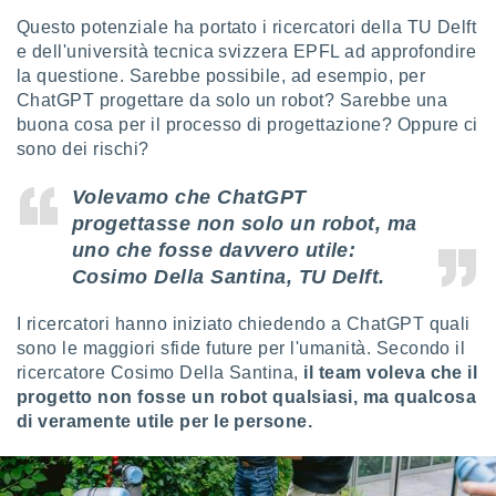
Questo potenziale ha portato i ricercatori della TU Delft
sui cookie
e dell'università tecnica svizzera EPFL ad approfondire
e il tuo
la questione. Sarebbe possibile, ad esempio, per
 in
ChatGPT progettare da solo un robot? Sarebbe una
o
buona cosa per il processo di progettazione? Oppure ci
 il
sono dei rischi?
azioni
Volevamo che ChatGPT
kie
progettasse non solo un robot, ma
re
le a piè
uno che fosse davvero utile:
 del
Cosimo Della Santina, TU Delft.
to web.
I ricercatori hanno iniziato chiedendo a ChatGPT quali
sono le maggiori sfide future per l'umanità. Secondo il
ATIVA,
ricercatore Cosimo Della Santina,
il team voleva che il
progetto non fosse un robot qualsiasi, ma qualcosa
e
gie
di veramente utile per le persone.
i cookie
ccetti
zione dei