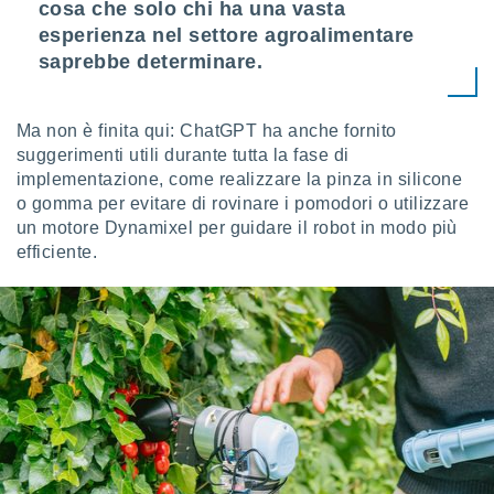
cosa che solo chi ha una vasta
ioni
" o
esperienza nel settore agroalimentare
tra
sui cookie
saprebbe determinare.
o sito
Ma non è finita qui: ChatGPT ha anche fornito
nostri
suggerimenti utili durante tutta la fase di
implementazione, come realizzare la pinza in silicone
mo il
te
o gomma per evitare di rovinare i pomodori o utilizzare
ento dei
un motore Dynamixel per guidare il robot in modo più
efficiente.
re
ioni su
vo e/o
i,
 dati
er la
 della
à, creare
r la
à
izzata,