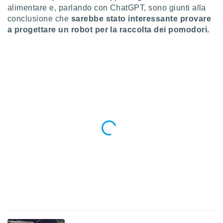
ioni
alimentare e, parlando con ChatGPT, sono giunti alla
e
conclusione che
sarebbe stato interessante provare
à non
a progettare un robot per la raccolta dei pomodori.
izzata.
utare
zione dei
 al
ito Web
questo
ento
 il
o
, noi e i
rtner
mo
tori
o
e simili
viare,