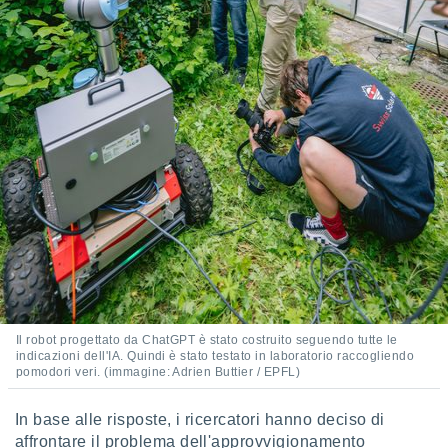
puoi
re ad
 al
ito web
et. In
aso ti
mo che
installati
okie
i per
 la
one nel
 non
utilizzati
er
e il
amento o
rare
Il robot progettato da ChatGPT è stato costruito seguendo tutte le
à o
indicazioni dell'IA. Quindi è stato testato in laboratorio raccogliendo
pomodori veri. (immagine: Adrien Buttier / EPFL)
i
zzati,
 potrai
In base alle risposte, i ricercatori hanno deciso di
are
affrontare il problema dell'approvvigionamento