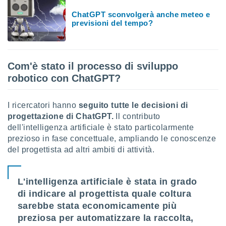
 e
ati
ChatGPT sconvolgerà anche meteo e
 quali la
previsioni del tempo?
a su
ito web,
IP e
tori di
Com'è stato il processo di sviluppo
Alcuni
robotico con ChatGPT?
ro
 tuoi dati
I ricercatori hanno
seguito tutte le decisioni di
 sulla
progettazione di ChatGPT.
Il contributo
un
e
dell'intelligenza artificiale è stato particolarmente
, al quale
prezioso in fase concettuale, ampliando le conoscenze
rti. Per
del progettista ad altri ambiti di attività.
puoi
il tuo
o o
L'intelligenza artificiale è stata in grado
l
di indicare al progettista quale coltura
nto dei
ualsiasi
sarebbe stata economicamente più
 facendo
preziosa per automatizzare la raccolta,