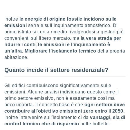
sui cookie
e il tuo
Inoltre
le energie di origine fossile incidono sulle
 in
emissioni
serra e sull’inquinamento atmosferico. Di
primo istinto si cerca rimedio rivolgendosi a gestori più
o
 il
convenienti sul libero mercato, ma
la vera strada per
ridurre i costi, le emissioni e l’inquinamento è
azioni
un’altra. Migliorare l’isolamento termico
della propria
kie
abitazione.
re
le a piè
Quanto incide il settore residenziale?
 del
to web.
Gli edifici contribuiscono significativamente sulle
emissioni. Alcune analisi individuano questo come il
ATIVA,
primo settore emissivo, non è esattamente così ma
e
poco importa. Il concetto base è che
ogni settore deve
gie
contribuire all’obiettivo emissioni zero entro il 2050.
i cookie
Inoltre intervenire sull'isolamento ci da
vantaggi, sia di
ccetti
confort termico che di risparmio
nelle bollette.
zione dei