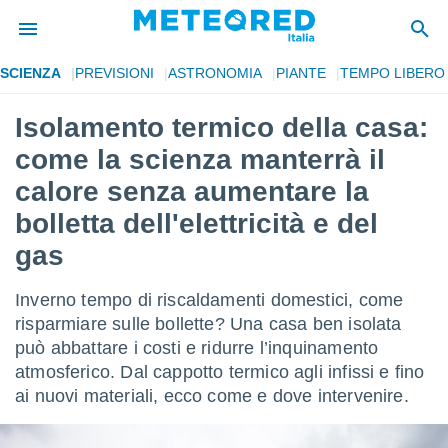
SCIENZA
PREVISIONI
ASTRONOMIA
PIANTE
TEMPO LIBERO
tiva
rivacy
Isolamento termico della casa:
ti di
come la scienza manterrà il
net
net)
calore senza aumentare la
i
bolletta dell'elettricità e del
 da
nisti per
gas
 che le
ioni
iano di
Inverno tempo di riscaldamenti domestici, come
È
risparmiare sulle bollette? Una casa ben isolata
può abbattare i costi e ridurre l’inquinamento
 a
ito Web
atmosferico. Dal cappotto termico agli infissi e fino
do le
ai nuovi materiali, ecco come e dove intervenire.
opzioni:
 i