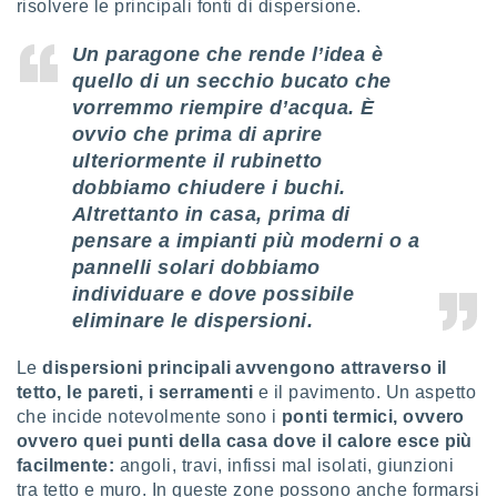
ioni
risolvere le principali fonti di dispersione.
e
à non
Un paragone che rende l’idea è
izzata.
quello di un
secchio bucato che
utare
vorremmo riempire d’acqua
. È
zione dei
ovvio ch
e prima di aprire
 al
ulteriormente il rubinetto
ito Web
dobbiamo chiudere i buchi
.
questo
Altrettanto in casa, prima di
ento
 il
pensare a impianti più moderni o a
pannelli solari dobbiamo
individuare e dove possibile
o
eliminare le dispersioni.
, noi e i
rtner
Le
dispersioni principali avvengono attraverso il
mo
tetto, le pareti, i serramenti
e il pavimento. Un aspetto
che incide notevolmente sono i
ponti termici, ovvero
tori
o
ovvero quei punti della casa dove il calore esce più
e simili
facilmente:
angoli, travi, infissi mal isolati, giunzioni
viare,
tra tetto e muro. In queste zone possono anche formarsi