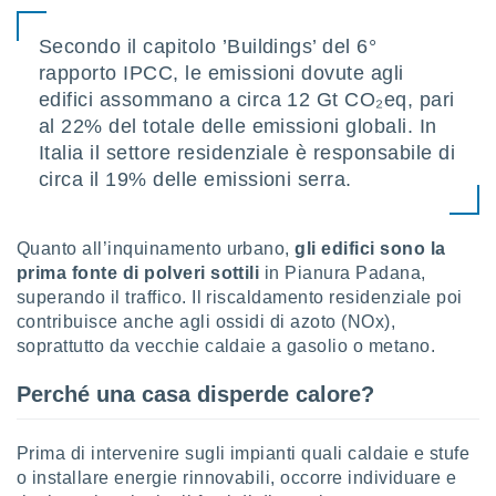
puoi
re ad
Secondo il capitolo ’Buildings’ del 6°
 al
rapporto IPCC, le emissioni dovute agli
ito web
edifici assommano a circa 12 Gt CO₂eq, pari
et. In
aso ti
al 22% del totale delle emissioni globali. In
mo che
Italia il settore residenziale è responsabile di
installati
circa il 19% delle emissioni serra.
okie
i per
 la
one nel
Quanto all’inquinamento urbano,
gli edifici sono la
 non
prima fonte di polveri sottili
in Pianura Padana,
utilizzati
superando il traffico. Il riscaldamento residenziale poi
er
contribuisce anche agli ossidi di azoto (NOx),
e il
soprattutto da vecchie caldaie a gasolio o metano.
amento o
rare
Perché una casa disperde calore?
à o
i
zzati,
Prima di intervenire sugli impianti quali caldaie e stufe
 potrai
o installare energie rinnovabili, occorre individuare e
are