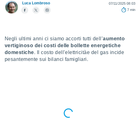
a", è
Luca Lombroso
07/11/2025 08:03
7 min
al sito
ettando
zione di
okie,
dei nostri
Negli ultimi anni ci siamo accorti tutti dell’
aumento
che ci
vertiginoso dei costi delle bollette energetiche
no di
domestiche
. Il costo dell’elettricitàe del gas incide
 e
pesantemente sui bilanci famigliari.
e il
amento
 Web,
i
re un
pecifico
arti la
à o
i
zzati
 di esso.
sultare
oni nella