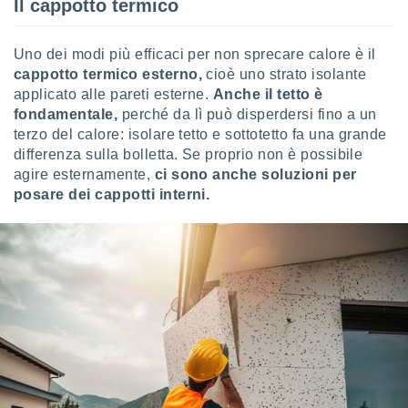
Il cappotto termico
 profili
lezione
cità
Uno dei modi più efficaci per non sprecare calore è il
izzata,
cappotto termico esterno,
cioè uno strato isolante
fili per
applicato alle pareti esterne.
Anche il tetto è
izzazione
fondamentale,
perché da lì può disperdersi fino a un
nuti,
terzo del calore: isolare tetto e sottotetto fa una grande
 profili
differenza sulla bolletta. Se proprio non è possibile
lezione
agire esternamente,
ci sono anche soluzioni per
uti
posare dei cappotti interni.
zzati,
 le
ni degli
 misurare
zioni dei
,
ere il
so
he o la
ione di
enienti
diverse,