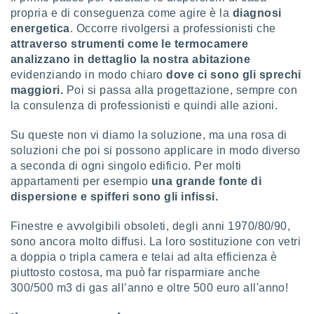
ioni
" o
propria e di conseguenza come agire è la
diagnosi
tra
energetica
. Occorre rivolgersi a professionisti che
sui cookie
attraverso strumenti come le termocamere
o sito
analizzano in dettaglio la nostra abitazione
evidenziando in modo chiaro
dove ci sono gli sprechi
nostri
maggiori.
Poi si passa alla progettazione, sempre con
la consulenza di professionisti e quindi alle azioni.
mo il
te
Su queste non vi diamo la soluzione, ma una rosa di
ento dei
soluzioni che poi si possono applicare in modo diverso
a seconda di ogni singolo edificio. Per molti
re
appartamenti per esempio
una grande fonte di
ioni su
dispersione e spifferi sono gli infissi.
vo e/o
i,
Finestre e avvolgibili obsoleti, degli anni 1970/80/90,
 dati
er la
sono ancora molto diffusi. La loro sostituzione con vetri
 della
a doppia o tripla camera e telai ad alta efficienza è
à, creare
piuttosto costosa, ma può far risparmiare anche
r la
300/500 m3 di gas all’anno e oltre 500 euro all'anno!
à
izzata,