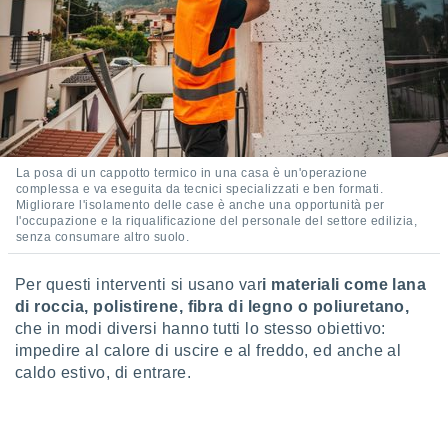
re e
e i
tilizzare
ati per la
e dei
.
izzazione
La posa di un cappotto termico in una casa è un'operazione
complessa e va eseguita da tecnici specializzati e ben formati.
azione
Migliorare l'isolamento delle case è anche una opportunità per
o la
l'occupazione e la riqualificazione del personale del settore edilizia,
senza consumare altro suolo.
e del
vo,
à e
Per questi interventi si usano var
i materiali come lana
i
di roccia, polistirene, fibra di legno o poliuretano,
zzati,
che in modi diversi hanno tutti lo stesso obiettivo:
one delle
impedire al calore di uscire e al freddo, ed anche al
ni dei
 e degli
caldo estivo, di entrare.
 ricerche
ico,
di