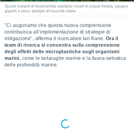
re e
Questi hotspot di biodiversità ospitano coralli di acqua fredda, spugne
e i
giganti e pesci adattati all'oscurità totale.
tilizzare
ati per la
"Ci auguriamo che questa nuova comprensione
e dei
contribuisca all'implementazione di strategie di
.
mitigazione", afferma il ricercatore Ian Kane.
Ora il
team di ricerca si concentra sulla comprensione
izzazione
degli effetti delle microplastiche sugli organismi
marini
, come le tartarughe marine e la fauna selvatica
azione
delle profondità marine.
o la
e del
vo,
à e
i
zzati,
one delle
ni dei
 e degli
 ricerche
ico,
di