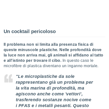
 e
ati
 quali la
a su
ito web,
IP e
tori di
Un cocktail pericoloso
Alcuni
ro
Il problema non si limita alla presenza fisica di
 tuoi dati
queste minuscole plastiche. Nelle profondità dove
 sulla
la luce non arriva mai, gli animali si affidano al tatto
un
e all'istinto per trovare il cibo.
In questo caso le
e
, al quale
microfibre di plastica diventano un inganno mortale.
rti. Per
puoi
"Le microplastiche da sole
il tuo
rappresentano già un problema per
o o
la vita marina di profondità, ma
l
nto dei
agiscono anche come 'vettori',
ualsiasi
trasferendo sostanze nocive come
 facendo
i PFAS e i metalli pesanti. Questo