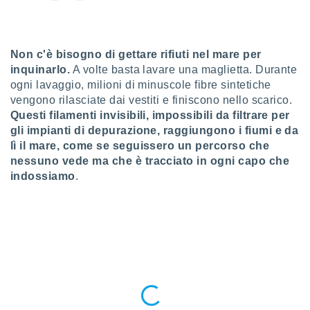
a", è
al sito
ettando
Non c'è bisogno di gettare rifiuti nel mare per
zione di
inquinarlo.
A volte basta lavare una maglietta. Durante
okie,
dei nostri
ogni lavaggio, milioni di minuscole fibre sintetiche
che ci
vengono rilasciate dai vestiti e finiscono nello scarico.
no di
Questi filamenti invisibili, impossibili da filtrare per
 e
gli impianti di depurazione, raggiungono i fiumi e da
e il
lì il mare, come se seguissero un percorso che
amento
nessuno vede ma che è tracciato in ogni capo che
 Web,
i
indossiamo
.
re un
pecifico
arti la
à o
i
zzati
 di esso.
sultare
oni nella