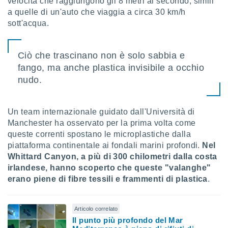
velocità che raggiungono gli 8 metri al secondo, simili
puoi
a quelle di un'auto che viaggia a circa 30 km/h
re ad
sott'acqua.
 al
ito web
et. In
Ciò che trascinano non è solo sabbia e
aso ti
mo che
fango, ma anche plastica invisibile a occhio
installati
nudo.
okie
i per
 la
Un team internazionale guidato dall'Università di
one nel
Manchester ha osservato per la prima volta come
 non
utilizzati
queste correnti spostano le microplastiche dalla
er
piattaforma continentale ai fondali marini profondi.
Nel
e il
Whittard Canyon, a più di 300 chilometri dalla costa
amento o
irlandese, hanno scoperto che queste "valanghe"
rare
erano piene di fibre tessili e frammenti di plastica
.
à o
i
zzati,
Articolo correlato
 potrai
are
Il punto più profondo del Mar