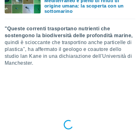
Mediterraneo è pieno di rifiuti di
ioni
origine umana: la scoperta con un
e
sottomarino
à non
izzata.
utare
"Queste correnti trasportano nutrienti che
zione dei
sostengono la biodiversità delle profondità marine,
quindi è scioccante che trasportino anche particelle di
 al
ito Web
plastica", ha affermato il geologo e coautore dello
questo
studio Ian Kane in una dichiarazione dell'Università di
ento
Manchester.
 il
o
, noi e i
rtner
mo
tori
o
e simili
viare,