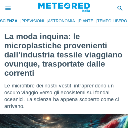
SCIENZA
PREVISIONI
ASTRONOMIA
PIANTE
TEMPO LIBERO
tiva
rivacy
La moda inquina: le
ti di
microplastiche provenienti
net
net)
dall’industria tessile viaggiano
i
ovunque, trasportate dalle
 da
nisti per
correnti
 che le
ioni
iano di
Le microfibre dei nostri vestiti intraprendono un
È
oscuro viaggio verso gli ecosistemi sui fondali
oceanici. La scienza ha appena scoperto come ci
 a
ito Web
arrivano.
do le
opzioni:
 i