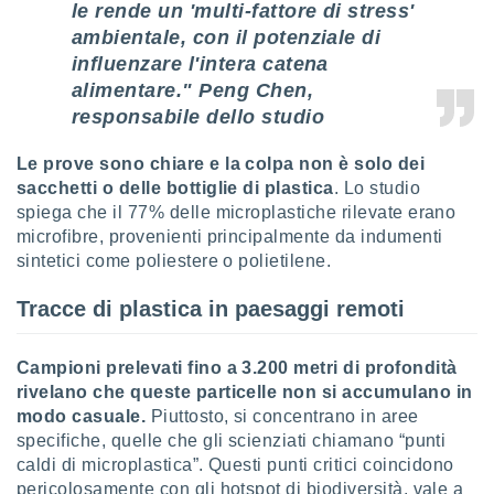
le rende un 'multi-fattore di stress'
ioni
" o
tra
ambientale, con il potenziale di
sui cookie
influenzare l'intera catena
o sito
alimentare." Peng Chen,
responsabile dello studio
nostri
Le prove sono chiare e la colpa non è solo dei
mo il
sacchetti o delle bottiglie di plastica
. Lo studio
te
spiega che il 77% delle microplastiche rilevate erano
ento dei
microfibre, provenienti principalmente da indumenti
sintetici come poliestere o polietilene.
re
ioni su
Tracce di plastica in paesaggi remoti
vo e/o
i,
 dati
Campioni prelevati fino a 3.200 metri di profondità
er la
rivelano che queste particelle non si accumulano in
 della
modo casuale.
Piuttosto, si concentrano in aree
à, creare
specifiche, quelle che gli scienziati chiamano “punti
r la
à
caldi di microplastica”. Questi punti critici coincidono
izzata,
pericolosamente con gli hotspot di biodiversità, vale a