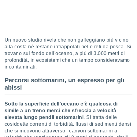
sui cookie
e il tuo
 in
o
 il
Un nuovo studio rivela che non galleggiano più vicino
alla costa né restano intrappolati nelle reti da pesca. Si
azioni
trovano sul fondo dell'oceano, a più di 3.000 metri di
kie
profondità, in ecosistemi che un tempo consideravamo
re
incontaminati.
le a piè
 del
Percorsi sottomarini, un espresso per gli
to web.
abissi
ATIVA,
Sotto la superficie dell'oceano c'è qualcosa di
e
simile a un treno merci che sfreccia a velocità
gie
elevata lungo pendii sottomarini
. Si tratta delle
i cookie
cosiddette correnti di torbidità, flussi di sedimenti densi
ccetti
che si muovono attraverso i canyon sottomarini a
zione dei