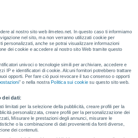
sato la Terra lo scorso 9 ottobre: il grido
e lampo di raggi gamma (GRB), la classe di
edere al nostro sito web ilmeteo.net. In questo caso ti informiamo
avigazione nel sito, ma non verranno utilizzati cookie per
i personalizzati, anche se potrai visualizzare informazioni
azione dei cookie e accedere al nostro sito Web tramite questo
tificatori univoci o tecnologie simili per archiviare, accedere e
zzi IP e identificatori di cookie. Alcuni fornitori potrebbero trattare
 puoi opporti. Per fare ciò puoi revocare il tuo consenso o opporti
ostazioni
" o nella nostra
Politica sui cookie
su questo sito web.
 dei dati:
 limitati per la selezione della pubblicità, creare profili per la
bblicità personalizzata, creare profili per la personalizzazione dei
izzati, Misurare le prestazioni degli annunci, misurare le
istiche o la combinazione di dati provenienti da fonti diverse,
ezione dei contenuti.