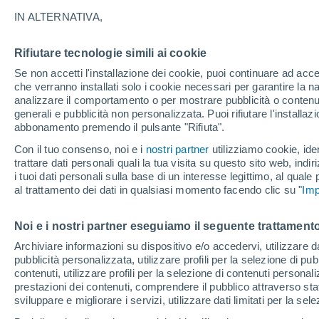
IN ALTERNATIVA,
Un evento più unico che raro ha interes
di nascita di un buco nero, un potent
Rifiutare tecnologie simili ai cookie
esplosioni più potente dell’Universo.
Se non accetti l'installazione dei cookie, puoi continuare ad acc
che verranno installati solo i cookie necessari per garantire la n
analizzare il comportamento o per mostrare pubblicità o contenut
generali e pubblicità non personalizzata. Puoi rifiutare l'install
abbonamento premendo il pulsante "Rifiuta".
Con il tuo consenso, noi e i
nostri partner
utilizziamo cookie, iden
trattare dati personali quali la tua visita su questo sito web, indiri
i tuoi dati personali sulla base di un interesse legittimo, al quale
al trattamento dei dati in qualsiasi momento facendo clic su "
Imp
Noi e i nostri partner eseguiamo il seguente trattamento
Archiviare informazioni su dispositivo e/o accedervi, utilizzare dati
pubblicità personalizzata, utilizzare profili per la selezione di pu
contenuti, utilizzare profili per la selezione di contenuti personal
prestazioni dei contenuti, comprendere il pubblico attraverso stat
sviluppare e migliorare i servizi, utilizzare dati limitati per la sel