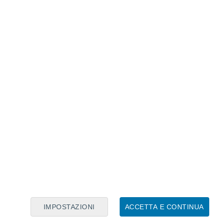
to nello spazio per circa
1,9 miliardi di anni
ad alta energia potrebbe addirittura esserci
proveniente da un gamma-ray burst.
aro
larmente forte, ma è stato anche
de varietà di informazioni è riuscita a
o che lo rende un evento più unico che raro.
o nello spazio, è scomparsa una stella:
 successo?
IMPOSTAZIONI
ACCETTA E CONTINUA