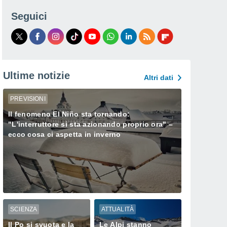
Seguici
Ultime notizie
Altri dati
PREVISIONI
Il fenomeno El Niño sta tornando:
"L'interruttore si sta azionando proprio ora" –
ecco cosa ci aspetta in inverno
SCIENZA
ATTUALITÀ
Il Po si svuota e la
Le Alpi stanno