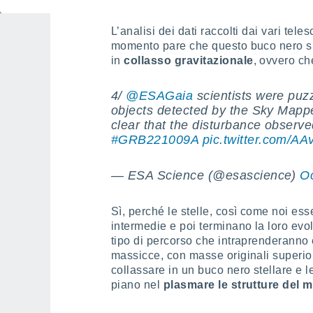
L’analisi dei dati raccolti dai vari tel
momento pare che questo buco nero si 
in
collasso gravitazionale
, ovvero ch
4/
@ESAGaia
scientists were puz
objects detected by the Sky Mappe
clear that the disturbance observ
#GRB221009A
pic.twitter.com/A
— ESA Science (@esascience)
Oc
Sì, perché le stelle, così come noi ess
intermedie e poi terminano la loro evol
tipo di percorso che intraprenderanno
massicce, con masse originali superior
collassare in un buco nero stellare e l
piano nel
plasmare le strutture del m