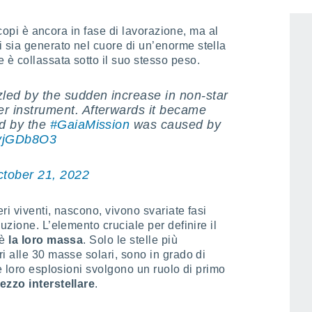
escopi è ancora in fase di lavorazione, ma al
sia generato nel cuore di un’enorme stella
e è collassata sotto il suo stesso peso.
zled by the sudden increase in non-star
r instrument. Afterwards it became
ed by the
#GaiaMission
was caused by
AvjGDb8O3
tober 21, 2022
eri viventi, nascono, vivono svariate fasi
uzione. L’elemento cruciale per definire il
 è
la loro massa
. Solo le stelle più
i alle 30 masse solari, sono in grado di
e loro esplosioni svolgono un ruolo di primo
ezzo interstellare
.