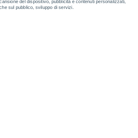
cansione del dispositivo, pubblicità e contenuti personalizzati,
che sul pubblico, sviluppo di servizi.
 potenti getti di particelle energetiche
08/11/2022 06:24
4 min
n tutto il mondo e anche in orbita hanno
 e particolarmente intenso e duraturo: il
co nero
.
marsi emettono un vagito