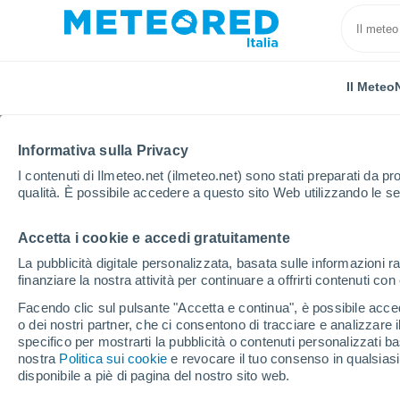
Il Meteo
TUTTE
ATTUALITÀ
SCIENZA
PREVISIONI
ASTRON
Informativa sulla Privacy
I contenuti di Ilmeteo.net (ilmeteo.net) sono stati preparati da pro
qualità. È possibile accedere a questo sito Web utilizzando le se
Accetta i cookie e accedi gratuitamente
La pubblicità digitale personalizzata, basata sulle informazioni ra
finanziare la nostra attività per continuare a offrirti contenuti co
Home
Notizie
Scienza
Spazio, rilevato un segnal
Facendo clic sul pulsante "Accetta e continua", è possibile accede
o dei nostri partner, che ci consentono di tracciare e analizzare
specifico per mostrarti la pubblicità o contenuti personalizzati b
Spazio, rilevato un seg
nostra
Politica sui cookie
e revocare il tuo consenso in qualsia
disponibile a piè di pagina del nostro sito web.
di nascita di un buco 