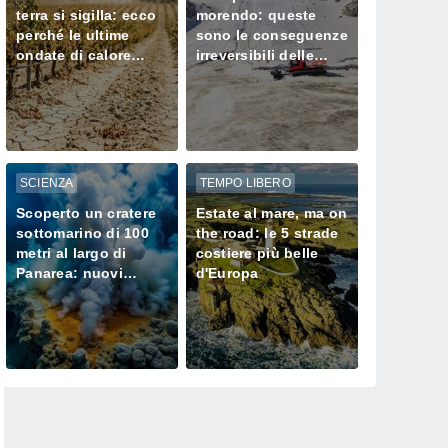
terra si sigilla: ecco
morendo: queste
perché le ultime
sono le conseguenze
ondate di calore
irreversibili delle
stanno
ondate di calore sui
prosciugando il Nord
loro ghiacciai
SCIENZA
TEMPO LIBERO
Scoperto un cratere
Estate al mare, ma on
sottomarino di 100
the road: le 5 strade
metri al largo di
costiere più belle
Panarea: nuovi
d'Europa
camini idrotermali e
cosa cambia