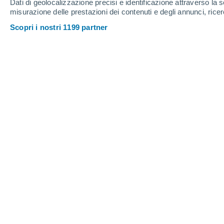
Dati di geolocalizzazione precisi e identificazione attraverso la s
misurazione delle prestazioni dei contenuti e degli annunci, ricer
Scopri i nostri 1199 partner
Rappresentazione di un buco nero stellare con emissione di
Margherita Erriu
Lo scorso 9 ottobre diversi telescopi i
rilevato un segnale totalmente inatteso
cosiddetto
grido di nascita di un bu
Anche i buchi neri nel for