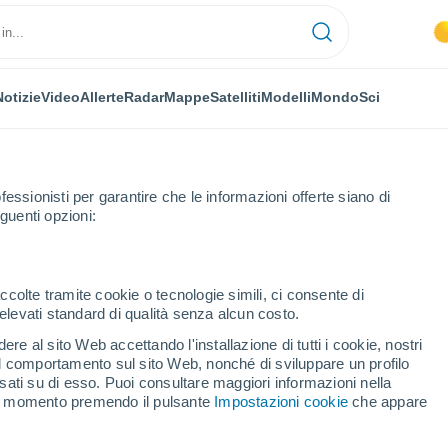
Notizie
Video
Allerte
Radar
Mappe
Satelliti
Modelli
Mondo
Sci
OMIA
PIANTE
TEMPO LIBERO
fessionisti per garantire che le informazioni offerte siano di
guenti opzioni:
ccolte tramite cookie o tecnologie simili, ci consente di
n elevati standard di qualità senza alcun costo.
e inatteso: è il grido di nascita di un buco nero
re al sito Web accettando l'installazione di tutti i cookie, nostri
 il comportamento sul sito Web, nonché di sviluppare un profilo
asati su di esso. Puoi consultare maggiori informazioni nella
nale inatteso: è il grido
si momento premendo il pulsante
Impostazioni cookie
che appare
nero