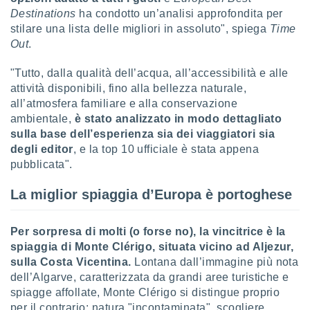
Destinations
ha condotto un’analisi approfondita per
sui cookie
stilare una lista delle migliori in assoluto", spiega
Time
e il tuo
Out
.
 in
"Tutto, dalla qualità dell’acqua, all’accessibilità e alle
o
attività disponibili, fino alla bellezza naturale,
 il
all’atmosfera familiare e alla conservazione
azioni
ambientale,
è stato analizzato in modo dettagliato
kie
sulla base dell’esperienza sia dei viaggiatori sia
re
degli editor
, e la top 10 ufficiale è stata appena
le a piè
pubblicata".
 del
to web.
La miglior spiaggia d’Europa è portoghese
ATIVA,
Per sorpresa di molti (o forse no), la vincitrice è la
spiaggia di Monte Clérigo, situata vicino ad Aljezur,
e
gie
sulla Costa Vicentina.
Lontana dall’immagine più nota
i cookie
dell’Algarve, caratterizzata da grandi aree turistiche e
spiagge affollate, Monte Clérigo si distingue proprio
ccetti
zione dei
per il contrario: natura "incontaminata", scogliere