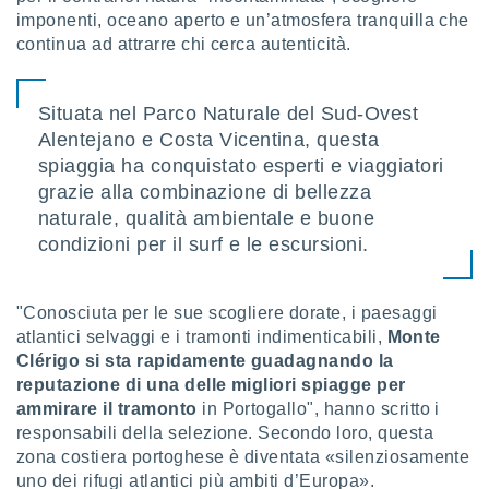
puoi
imponenti, oceano aperto e un’atmosfera tranquilla che
re ad
continua ad attrarre chi cerca autenticità.
 al
ito web
et. In
Situata nel Parco Naturale del Sud-Ovest
aso ti
Alentejano e Costa Vicentina, questa
mo che
installati
spiaggia ha conquistato esperti e viaggiatori
okie
grazie alla combinazione di bellezza
i per
naturale, qualità ambientale e buone
 la
condizioni per il surf e le escursioni.
one nel
 non
utilizzati
er
"Conosciuta per le sue scogliere dorate, i paesaggi
e il
atlantici selvaggi e i tramonti indimenticabili,
Monte
amento o
Clérigo si sta rapidamente guadagnando la
rare
reputazione di una delle migliori spiagge per
à o
ammirare il tramonto
in Portogallo", hanno scritto i
i
zzati,
responsabili della selezione. Secondo loro, questa
 potrai
zona costiera portoghese è diventata «silenziosamente
are
uno dei rifugi atlantici più ambiti d’Europa».