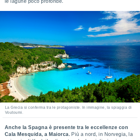
le lagune poco profonde.
i nostri
artner
La Grecia si conferma tra le protagoniste. In immagine, la spiaggia di
Voutoumi.
Anche la Spagna è presente tra le eccellenze con
Cala Mesquida, a Maiorca.
Più a nord, in Norvegia, la