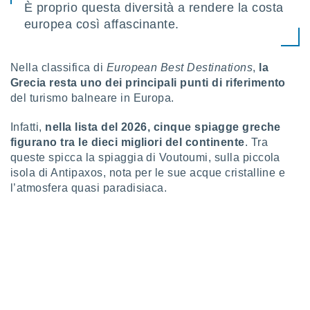
È proprio questa diversità a rendere la costa
 profili
lezione
europea così affascinante.
cità
izzata,
fili per
Nella classifica di
European Best Destinations
,
la
Grecia resta uno dei principali punti di riferimento
izzazione
del turismo balneare in Europa.
nuti,
 profili
lezione
Infatti,
nella lista del 2026, cinque spiagge greche
uti
figurano tra le dieci migliori del continente
. Tra
zzati,
queste spicca la spiaggia di Voutoumi, sulla piccola
 le
isola di Antipaxos, nota per le sue acque cristalline e
ni degli
l’atmosfera quasi paradisiaca.
 misurare
zioni dei
,
ere il
so
he o la
ione di
enienti
diverse,