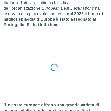
a", è
italiana
. Tuttavia, l’ultima classifica
dell’organizzazione
European Best Destinations
ha
al sito
riservato una piacevole sorpresa:
nel 2026 il titolo di
ettando
miglior spiaggia d’Europa è stato assegnato al
zione di
Portogallo. Sì, hai letto bene.
okie,
dei nostri
che ci
no di
 e
e il
amento
 Web,
i
re un
pecifico
arti la
à o
i
zzati
 di esso.
sultare
"
Le coste europee offrono una grande varietà di
oni nella
opzioni adatte a tutti i gusti
e
European Best