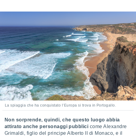
 e
ati
 quali la
a su
ito web,
IP e
tori di
Alcuni
ro
 tuoi dati
 sulla
un
e
, al quale
rti. Per
puoi
il tuo
o o
La spiaggia che ha conquistato l’Europa si trova in Portogallo.
l
nto dei
Non sorprende, quindi, che questo luogo abbia
ualsiasi
attirato anche personaggi pubblici
come Alexandre
 facendo
Grimaldi, figlio del principe Alberto II di Monaco, e il