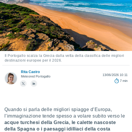
e
amente
cità
izzata,
ACCETTA
ulle
E
ioni
CONTINUA
tramite
Il Portogallo scalza la Grecia dalla vetta della classifica delle migliori
destinazioni europee per il 2026.
e simili,
IMPOSTAZIONI
nte di
Rita Caeiro
e la
13/06/2026 10:11
Meteored Portogallo
tività per
7 min
re a
ontenuti
ti
 di
senza
Quando si parla delle migliori spiagge d’Europa,
sto.
l’immaginazione tende spesso a volare subito verso le
acque turchesi della Grecia, le calette nascoste
clic sul
 "Accetta
della Spagna o i paesaggi idilliaci della costa