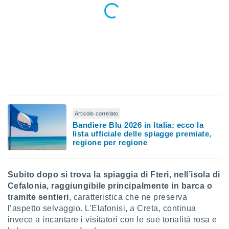
re e
e i
tilizzare
ati per la
e dei
.
izzazione
azione
o la
Articolo correlato
e del
Bandiere Blu 2026 in Italia: ecco la
vo,
lista ufficiale delle spiagge premiate,
à e
regione per regione
i
zzati,
one delle
Subito dopo si trova la spiaggia di Fteri, nell’isola di
ni dei
Cefalonia, raggiungibile principalmente in barca o
 e degli
tramite sentieri
, caratteristica che ne preserva
 ricerche
l’aspetto selvaggio. L’Elafonisi, a Creta, continua
ico,
di
invece a incantare i visitatori con le sue tonalità rosa e