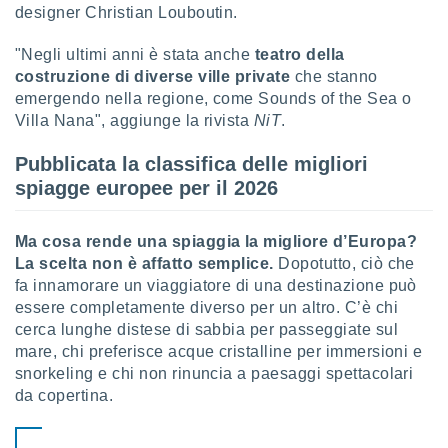
ioni
designer Christian Louboutin.
" o
tra
sui cookie
"Negli ultimi anni è stata anche
teatro della
o sito
costruzione di diverse ville private
che stanno
emergendo nella regione, come Sounds of the Sea o
Villa Nana", aggiunge la rivista
NiT
.
nostri
Pubblicata la classifica delle migliori
mo il
te
spiagge europee per il 2026
ento dei
Ma cosa rende una spiaggia la migliore d’Europa?
re
La scelta non è affatto semplice.
Dopotutto, ciò che
ioni su
fa innamorare un viaggiatore di una destinazione può
vo e/o
i,
essere completamente diverso per un altro. C’è chi
 dati
cerca lunghe distese di sabbia per passeggiate sul
er la
mare, chi preferisce acque cristalline per immersioni e
 della
snorkeling e chi non rinuncia a paesaggi spettacolari
à, creare
da copertina.
r la
à
izzata,