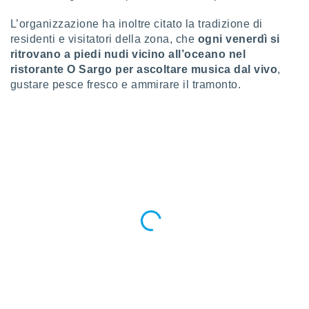
ioni
e
L’organizzazione ha inoltre citato la tradizione di
à non
residenti e visitatori della zona, che
ogni venerdì si
izzata.
ritrovano a piedi nudi vicino all’oceano nel
utare
zione dei
ristorante O Sargo per ascoltare musica dal vivo
,
gustare pesce fresco e ammirare il tramonto.
 al
ito Web
questo
ento
 il
o
, noi e i
rtner
mo
tori
o
e simili
viare,