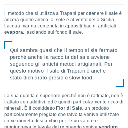
puoi
re ad
Il metodo che si utilizza a Trapani per ottenere il sale è
 al
ancora quello antico: al sole e al vento della Sicilia,
ito web
et. In
l’acqua marina contenuta in appositi bacini artificiali
aso ti
evapora
, lasciando sul fondo il sale.
mo che
installati
okie
Qui sembra quasi che il tempo si sia fermato
i per
perché anche la raccolta del sale avviene
 la
seguendo gli antichi metodi artigianali. Per
one nel
 non
questo motivo il sale di Trapani è anche
utilizzati
stato dichiarato presidio slow food.
er
e il
amento o
La sua qualità è superiore perché non è raffinato, non è
rare
à o
trattato con additivi, ed è quindi particolarmente ricco di
i
minerali. È il cosiddetto
Fior di Sale
, un prodotto
zzati,
particolarmente pregiato che talvolta veniva utilizzato
 potrai
come moneta di scambio per il suo valore e
are
raggiungeva le tavole dei re quando veniva
venduto