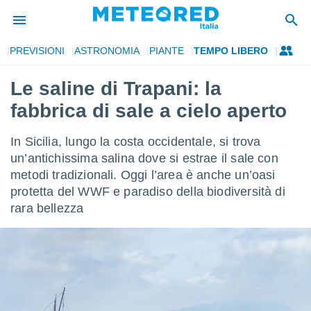
PREVISIONI
ASTRONOMIA
PIANTE
TEMPO LIBERO
tiva
rivacy
Le saline di Trapani: la
ti di
fabbrica di sale a cielo aperto
net
net)
i
In Sicilia, lungo la costa occidentale, si trova
 da
un’antichissima salina dove si estrae il sale con
nisti per
metodi tradizionali. Oggi l’area è anche un’oasi
 che le
ioni
protetta del WWF e paradiso della biodiversità di
iano di
rara bellezza
È
 a
ito Web
do le
opzioni:
 i