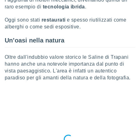
ioni
" o
raro esempio di
tecnologia ibrida
.
tra
sui cookie
Oggi sono stati
restaurati
e spesso riutilizzati come
o sito
alberghi o come sedi espositive.
Un’oasi nella natura
nostri
mo il
Oltre dall'indubbio valore storico le Saline di Trapani
te
ento dei
hanno anche una notevole importanza dal punto di
vista paesaggistico. L'area è infatti un autentico
paradiso per gli amanti della natura e della fotografia.
re
ioni su
vo e/o
i,
 dati
er la
 della
à, creare
r la
à
izzata,