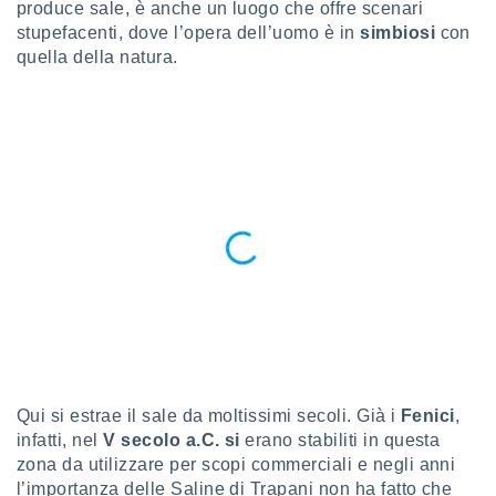
a", è
produce sale, è anche un luogo che offre scenari
stupefacenti, dove l’opera dell’uomo è in
simbiosi
con
al sito
quella della natura.
ettando
zione di
okie,
dei nostri
che ci
no di
 e
e il
amento
 Web,
i
re un
pecifico
arti la
à o
i
zzati
Qui si estrae il sale da moltissimi secoli. Già i
Fenici
,
 di esso.
infatti, nel
V secolo a.C. si
erano stabiliti in questa
sultare
zona da utilizzare per scopi commerciali e negli anni
l’importanza delle Saline di Trapani non ha fatto che
oni nella