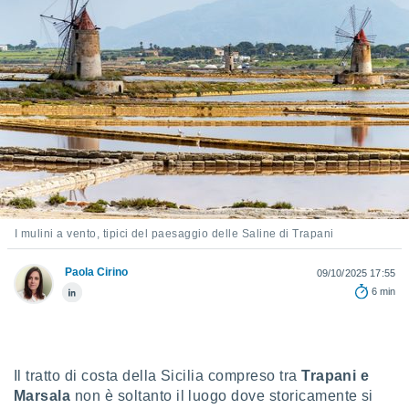
e
amente
cità
izzata,
ACCETTA
ulle
E
ioni
CONTINUA
tramite
e simili,
IMPOSTAZIONI
nte di
e la
I mulini a vento, tipici del paesaggio delle Saline di Trapani
tività per
re a
Paola Cirino
09/10/2025 17:55
ontenuti
6 min
ti
 di
senza
sto.
Il tratto di costa della Sicilia compreso tra
Trapani e
clic sul
Marsala
non è soltanto il luogo dove storicamente si
 "Accetta