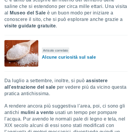
 e
saline che si estendono per circa mille ettari. Una visita
ati
 quali la
al
Museo del Sale
è un buon modo per iniziare a
a su
conoscere il sito, che si può esplorare anche grazie a
ito web,
visite guidate gratuite
.
IP e
tori di
Alcuni
Articolo correlato
ro
Alcune curiosità sul sale
 tuoi dati
 sulla
un
e
, al quale
Da luglio a settembre, inoltre, si può
assistere
rti. Per
all’estrazione del sale
per vedere più da vicino questa
puoi
pratica antichissima.
il tuo
o o
A rendere ancora più suggestiva l’area, poi, ci sono gli
l
antichi
mulini a vento
usati un tempo per pompare
nto dei
ualsiasi
l'acqua. Pur avendo le normali pale di legno e tela, nel
 facendo
XIX secolo alcuni di essi sono stati modificati con
l’aggiunta di motori meccanici, diventando quindi un