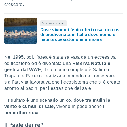
crescere.
sui cookie
e il tuo
 in
Articolo correlato
Dove vivono i fenicotteri rosa: un'oasi
o
di biodiversità in Italia dove uomo e
 il
natura coesistono in armonia
azioni
kie
Nel 1995, poi, l’area è stata salvata da un’eccessiva
re
edificazione ed è diventata una
Riserva Naturale
le a piè
 del
gestita dal WWF
, il cui nome completo è Saline di
to web.
Trapani e Paceco, realizzata in modo da conservare
sia l’attività lavorativa che l’ecosistema che si è creato
attorno ai bacini per l’estrazione del sale.
ATIVA,
Il risultato è uno scenario unico, dove
tra mulini a
e
vento e cumuli di sale
, vivono in pace anche i
gie
i cookie
fenicotteri rosa
.
ccetti
Il “sale dei re”
zione dei