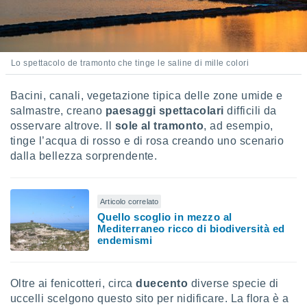
re e
e i
tilizzare
ati per la
Lo spettacolo de tramonto che tinge le saline di mille colori
e dei
.
Bacini, canali, vegetazione tipica delle zone umide e
salmastre, creano
paesaggi spettacolari
difficili da
izzazione
osservare altrove. Il
sole al tramonto
, ad esempio,
azione
tinge l’acqua di rosso e di rosa creando uno scenario
o la
dalla bellezza sorprendente.
e del
vo,
à e
Articolo correlato
i
zzati,
Quello scoglio in mezzo al
Mediterraneo ricco di biodiversità ed
one delle
endemismi
ni dei
 e degli
 ricerche
ico,
Oltre ai fenicotteri, circa
duecento
diverse specie di
di
uccelli scelgono questo sito per nidificare. La flora è a