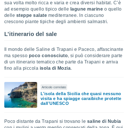
sua volta molto ricca e varia e crea diversi habitat. C’è
ad esempio quello tipico delle
lagune marine
o quello
i nostri
artner
delle
steppe salate
mediterranee. In ciascuno
crescono piante tipiche degli ambienti salmastri.
L’itinerario del sale
Il mondo delle Saline di Trapani e Paceco, affascinante
ma spesso
poco conosciuto
, si può considerare parte
di un itinerario tematico che parte da Trapani e arriva
fino alla piccola
isola di Mozia
.
Articolo correlato
L’isola della Sicilia che quasi nessuno
visita e ha spiagge caraibiche protette
dall’UNESCO
Poco distante da Trapani si trovano le
saline di Nubia
con i mulini a vento meglio conservati della zona. È qui