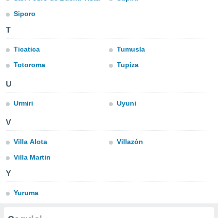
Siporo
sui cookie
e il tuo
T
 in
Ticatica
Tumusla
o
 il
Totoroma
Tupiza
azioni
U
kie
re
Urmiri
Uyuni
le a piè
 del
V
to web.
Villa Alota
Villazón
ATIVA,
Villa Martin
Y
e
gie
Yuruma
i cookie
ccetti
zione dei