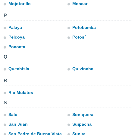
a", è
Mojotorillo
Moscari
al sito
P
ettando
zione di
Palaya
Potobamba
okie,
dei nostri
Pelcoya
Potosí
che ci
Pocoata
no di
 e
Q
e il
amento
Quechisla
Quivincha
 Web,
i
R
re un
pecifico
Rio Mulatos
arti la
à o
S
i
zzati
Salo
Soniquera
 di esso.
sultare
San Juan
Suipacha
oni nella
San Pedro de Buena Vista
Supira