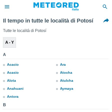
Il tempo in tutte le località di Potosí
tiva
rivacy
Tutte le località di Potosí
ti di
net
A - Y
net)
i
 da
A
nisti per
 che le
Acacio
Ara
ioni
Acasio
Atocha
iano di
È
Alota
Atulcha
 a
Anahuani
Aymaya
ito Web
Antora
do le
opzioni:
B
 i