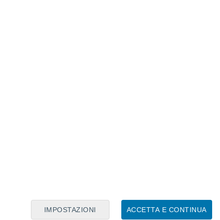
Calendario Lunare
Lun
Mar
Mer
Gio
Ven
Sab
Dom
6
7
8
9
10
11
12
13
14
15
16
17
18
19
IMPOSTAZIONI
ACCETTA E CONTINUA