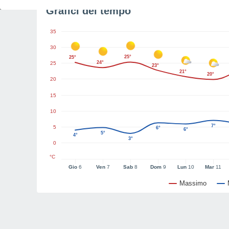
Grafici del tempo
35
30
25°
25°
24°
25
23°
21°
20°
20
15
10
7°
5
6°
6°
5°
4°
3°
0
°C
Gio
6
Ven
7
Sab
8
Dom
9
Lun
10
Mar
11
Massimo