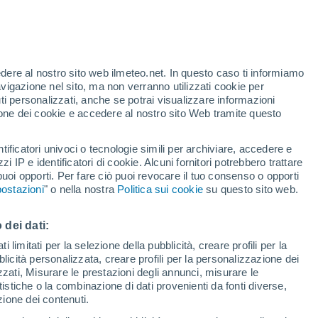
t
edere al nostro sito web ilmeteo.net. In questo caso ti informiamo
h
avigazione nel sito, ma non verranno utilizzati cookie per
i personalizzati, anche se potrai visualizzare informazioni
azione dei cookie e accedere al nostro sito Web tramite questo
ore si
tificatori univoci o tecnologie simili per archiviare, accedere e
etta
zzi IP e identificatori di cookie. Alcuni fornitori potrebbero trattare
 puoi opporti. Per fare ciò puoi revocare il tuo consenso o opporti
adar di pioggia
Satelliti
Modelli
ostazioni
" o nella nostra
Politica sui cookie
su questo sito web.
 dei dati:
omenica
Lunedì
Martedì
Mercoledì
 limitati per la selezione della pubblicità, creare profili per la
bblicità personalizzata, creare profili per la personalizzazione dei
9 Ago
10 Ago
11 Ago
12 Ago
izzati, Misurare le prestazioni degli annunci, misurare le
istiche o la combinazione di dati provenienti da fonti diverse,
ezione dei contenuti.