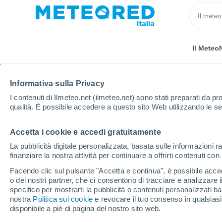
Il Meteo
Informativa sulla Privacy
I contenuti di Ilmeteo.net (ilmeteo.net) sono stati preparati da pro
qualità. È possibile accedere a questo sito Web utilizzando le se
Accetta i cookie e accedi gratuitamente
Home
Bolivia
Potosí
Acacio
La pubblicità digitale personalizzata, basata sulle informazioni ra
finanziare la nostra attività per continuare a offrirti contenuti co
Previsioni Meteo Acaci
Facendo clic sul pulsante "Accetta e continua", è possibile accede
o dei nostri partner, che ci consentono di tracciare e analizzare
07:14
Giovedi
specifico per mostrarti la pubblicità o contenuti personalizzati b
nostra
Politica sui cookie
e revocare il tuo consenso in qualsia
disponibile a piè di pagina del nostro sito web.
Sereno