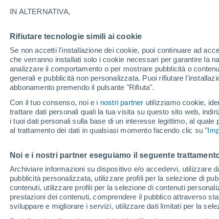
4°
IN ALTERNATIVA,
Rifiutare tecnologie simili ai cookie
Sud-oves
Se non accetti l'installazione dei cookie, puoi continuare ad acc
Temp. percepita 4°
6
-
18 km/
che verranno installati solo i cookie necessari per garantire la n
analizzare il comportamento o per mostrare pubblicità o contenut
generali e pubblicità non personalizzata. Puoi rifiutare l'install
abbonamento premendo il pulsante "Rifiuta".
Ultim'ora.
Il fenomeno El Niño sta tornando: "L'interrutt
Con il tuo consenso, noi e i
nostri partner
utilizziamo cookie, iden
sta azionando proprio ora" – ecco cosa ci asp
trattare dati personali quali la tua visita su questo sito web, indiri
in inverno
i tuoi dati personali sulla base di un interesse legittimo, al quale
Il Meteo 1 - 7
Attualità
Mappa della Temperatura
R
al trattamento dei dati in qualsiasi momento facendo clic su "
Imp
Noi e i nostri partner eseguiamo il seguente trattamento
Domani
Sabato
D
Oggi
Archiviare informazioni su dispositivo e/o accedervi, utilizzare dati
pubblicità personalizzata, utilizzare profili per la selezione di pu
7 Ago
8 Ago
6 Ago
contenuti, utilizzare profili per la selezione di contenuti personal
prestazioni dei contenuti, comprendere il pubblico attraverso stat
sviluppare e migliorare i servizi, utilizzare dati limitati per la sel