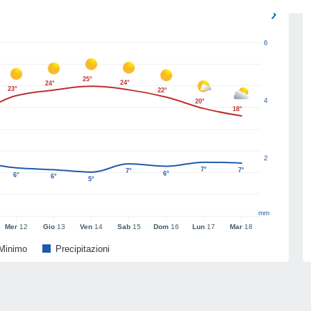
6
25°
24°
24°
23°
22°
4
20°
18°
2
7°
7°
7°
6°
6°
6°
5°
mm
Mer
12
Gio
13
Ven
14
Sab
15
Dom
16
Lun
17
Mar
18
Minimo
Precipitazioni