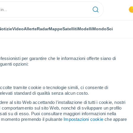
Notizie
Video
Allerte
Radar
Mappe
Satelliti
Modelli
Mondo
Sci
fessionisti per garantire che le informazioni offerte siano di
guenti opzioni:
ccolte tramite cookie o tecnologie simili, ci consente di
n elevati standard di qualità senza alcun costo.
o
re al sito Web accettando l'installazione di tutti i cookie, nostri
 il comportamento sul sito Web, nonché di sviluppare un profilo
...
asati su di esso. Puoi consultare maggiori informazioni nella
si momento premendo il pulsante
Impostazioni cookie
che appare
Per ora
Cielo sereno nelle prossime ore