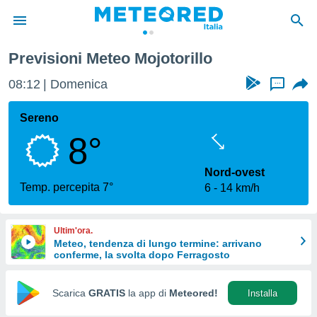
Previsioni Meteo Mojotorillo
tiva
rivacy
08:12
Domenica
...
ti di
net
Sereno
net)
8°
i
 da
nisti per
Nord-ovest
 che le
Temp. percepita 7°
6
14 km/h
ioni
iano di
È
Ultim'ora.
Meteo, tendenza di lungo termine: arrivano
 a
conferme, la svolta dopo Ferragosto
ito Web
do le
opzioni:
Scarica
GRATIS
la app di
Meteored!
Installa
 i