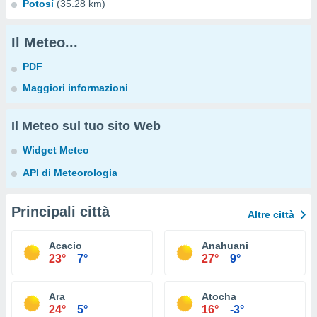
Potosí
(35.28 km)
Il Meteo...
PDF
Maggiori informazioni
Il Meteo sul tuo sito Web
Widget Meteo
API di Meteorologia
Principali città
Altre città
Acacio
Anahuani
23°
7°
27°
9°
Ara
Atocha
24°
5°
16°
-3°