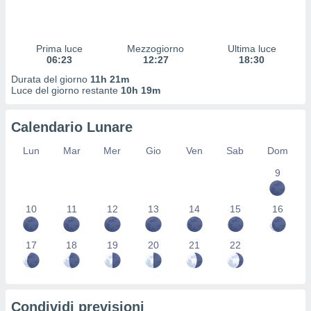
 profili
lezione
cità
izzata,
Prima luce
Mezzogiorno
Ultima luce
fili per
06:23
12:27
18:30
Durata del giorno
11h 21m
izzazione
Luce del giorno restante
10h 19m
nuti,
 profili
Calendario Lunare
lezione
uti
Lun
Mar
Mer
Gio
Ven
Sab
Dom
zzati,
 le
9
ni degli
 misurare
zioni dei
10
11
12
13
14
15
16
,
ere il
17
18
19
20
21
22
so
he o la
ione di
enienti
Condividi previsioni
diverse,