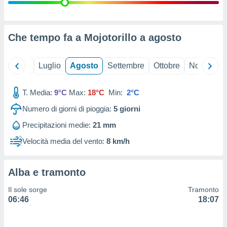
ioni
" o
tra
sui cookie
o sito
Che tempo fa a Mojotorillo a
agosto
nostri
Giugno
Luglio
Agosto
Settembre
Ottobre
Novembre
mo il
T. Media:
9°C
Max:
18°C
Min:
2°C
te
ento dei
Numero di giorni di pioggia:
5
giorni
Precipitazioni medie:
21 mm
re
ioni su
Velocità media del vento:
8 km/h
vo e/o
i,
 dati
Alba e tramonto
er la
 della
Il sole sorge
Tramonto
à, creare
06:46
18:07
r la
à
izzata,