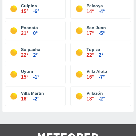
Culpina
Pelcoya
15°
-6°
14°
-4°
Pocoata
San Juan
21°
0°
17°
-5°
Suipacha
Tupiza
22°
2°
22°
2°
Uyuni
Villa Alota
15°
-1°
16°
-7°
Villa Martin
Villazón
16°
-2°
18°
-2°