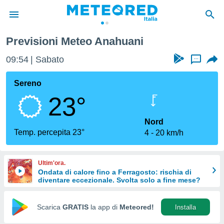
Previsioni Meteo Anahuani
tiva
rivacy
09:54
Sabato
...
ti di
net
Sereno
net)
23°
i
 da
nisti per
Nord
 che le
Temp. percepita 23°
4
20 km/h
ioni
iano di
È
Ultim'ora.
Ondata di calore fino a Ferragosto: rischia di
 a
diventare eccezionale. Svolta solo a fine mese?
ito Web
do le
opzioni:
Scarica
GRATIS
la app di
Meteored!
Installa
 i