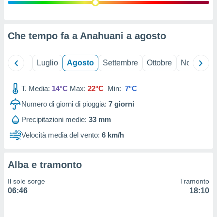
ioni
" o
tra
sui cookie
o sito
Che tempo fa a Anahuani a
agosto
nostri
Giugno
Luglio
Agosto
Settembre
Ottobre
Novembre
mo il
T. Media:
14°C
Max:
22°C
Min:
7°C
te
ento dei
Numero di giorni di pioggia:
7
giorni
Precipitazioni medie:
33 mm
re
ioni su
Velocità media del vento:
6 km/h
vo e/o
i,
 dati
Alba e tramonto
er la
 della
Il sole sorge
Tramonto
à, creare
06:46
18:10
r la
à
izzata,