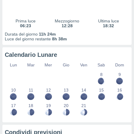
 profili
lezione
cità
izzata,
Prima luce
Mezzogiorno
Ultima luce
fili per
06:23
12:28
18:32
Durata del giorno
11h 24m
izzazione
Luce del giorno restante
8h 38m
nuti,
 profili
Calendario Lunare
lezione
uti
Lun
Mar
Mer
Gio
Ven
Sab
Dom
zzati,
 le
8
9
ni degli
 misurare
zioni dei
10
11
12
13
14
15
16
,
ere il
17
18
19
20
21
so
he o la
ione di
enienti
Condividi previsioni
diverse,