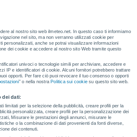
te
edere al nostro sito web ilmeteo.net. In questo caso ti informiamo
22%
avigazione nel sito, ma non verranno utilizzati cookie per
i personalizzati, anche se potrai visualizzare informazioni
azione dei cookie e accedere al nostro sito Web tramite questo
tificatori univoci o tecnologie simili per archiviare, accedere e
.
zzi IP e identificatori di cookie. Alcuni fornitori potrebbero trattare
 puoi opporti. Per fare ciò puoi revocare il tuo consenso o opporti
adar di pioggia
Satelliti
Modelli
ostazioni
" o nella nostra
Politica sui cookie
su questo sito web.
 dei dati:
Martedì
Mercoledì
Giovedi
Venerdì
 limitati per la selezione della pubblicità, creare profili per la
bblicità personalizzata, creare profili per la personalizzazione dei
11 Ago
12 Ago
13 Ago
14 Ago
izzati, Misurare le prestazioni degli annunci, misurare le
istiche o la combinazione di dati provenienti da fonti diverse,
ezione dei contenuti.
90%