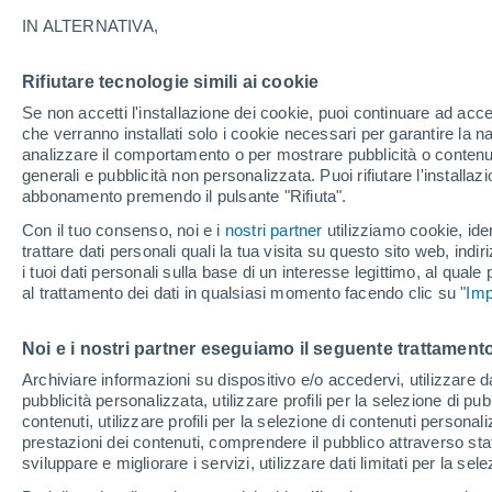
2°
IN ALTERNATIVA,
Rifiutare tecnologie simili ai cookie
Luna calan
Se non accetti l'installazione dei cookie, puoi continuare ad acc
Illuminata:
Temp. percepita -1°
che verranno installati solo i cookie necessari per garantire la n
analizzare il comportamento o per mostrare pubblicità o contenut
generali e pubblicità non personalizzata. Puoi rifiutare l'install
abbonamento premendo il pulsante "Rifiuta".
Ultim'ora.
Luca Lombroso non vede la fine del caldo:
Con il tuo consenso, noi e i
nostri partner
utilizziamo cookie, iden
"Ferragosto 2026 potrebbe entrare nella storia
trattare dati personali quali la tua visita su questo sito web, indiri
Ecco perché."
i tuoi dati personali sulla base di un interesse legittimo, al quale
Il Meteo 1 - 7
Attualità
Mappa della Temperatura
R
al trattamento dei dati in qualsiasi momento facendo clic su "
Imp
Noi e i nostri partner eseguiamo il seguente trattamento
Domani
Lunedì
Oggi
Archiviare informazioni su dispositivo e/o accedervi, utilizzare dati
pubblicità personalizzata, utilizzare profili per la selezione di pu
9 Ago
10 Ago
8 Ago
contenuti, utilizzare profili per la selezione di contenuti personal
prestazioni dei contenuti, comprendere il pubblico attraverso stat
sviluppare e migliorare i servizi, utilizzare dati limitati per la sel
30%