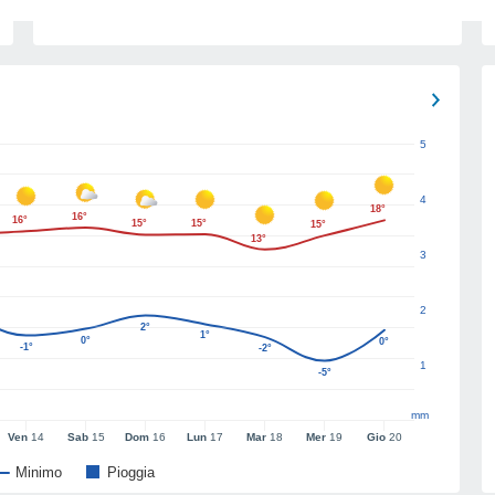
5
4
18°
16°
16°
15°
15°
15°
13°
3
2
2°
1°
0°
0°
-1°
-2°
1
-5°
mm
Ven
14
Sab
15
Dom
16
Lun
17
Mar
18
Mer
19
Gio
20
Minimo
Pioggia