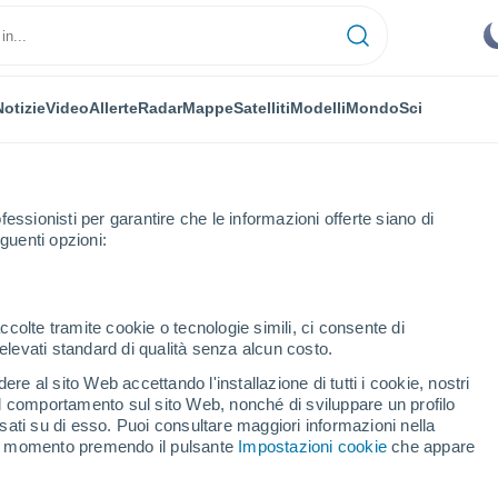
Notizie
Video
Allerte
Radar
Mappe
Satelliti
Modelli
Mondo
Sci
fessionisti per garantire che le informazioni offerte siano di
guenti opzioni:
ccolte tramite cookie o tecnologie simili, ci consente di
n elevati standard di qualità senza alcun costo.
ca
re al sito Web accettando l'installazione di tutti i cookie, nostri
 il comportamento sul sito Web, nonché di sviluppare un profilo
...
asati su di esso. Puoi consultare maggiori informazioni nella
si momento premendo il pulsante
Impostazioni cookie
che appare
Per ora
Cielo sereno nelle prossime ore