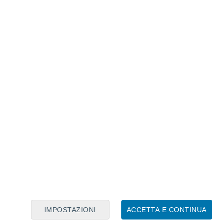
Calendario Lunare
Lun
Mar
Mer
Gio
Ven
Sab
Dom
8
9
10
11
12
13
14
15
16
17
18
19
20
21
IMPOSTAZIONI
ACCETTA E CONTINUA