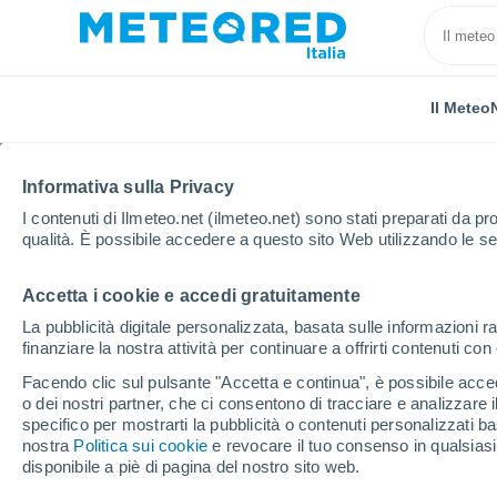
Il Meteo
Informativa sulla Privacy
I contenuti di Ilmeteo.net (ilmeteo.net) sono stati preparati da pro
qualità. È possibile accedere a questo sito Web utilizzando le se
Accetta i cookie e accedi gratuitamente
Home
Bolivia
Potosí
Ticatica
La pubblicità digitale personalizzata, basata sulle informazioni ra
finanziare la nostra attività per continuare a offrirti contenuti co
Previsioni Meteo Ticati
Facendo clic sul pulsante "Accetta e continua", è possibile accede
o dei nostri partner, che ci consentono di tracciare e analizzare
01:42
Sabato
specifico per mostrarti la pubblicità o contenuti personalizzati b
nostra
Politica sui cookie
e revocare il tuo consenso in qualsia
disponibile a piè di pagina del nostro sito web.
Cielo sereno