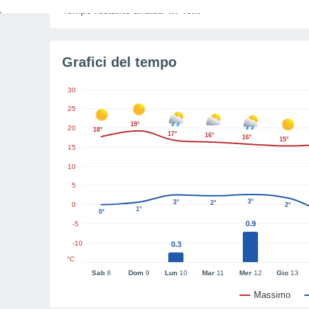
Tempo restante all'alba
4h 46m
Grafici del tempo
30
25
19°
20
18°
17°
16°
16°
15°
15
10
5
3°
3°
2°
0
2°
1°
0°
0.9
-5
-10
0.3
°C
Sab
8
Dom
9
Lun
10
Mar
11
Mer
12
Gio
13
Massimo