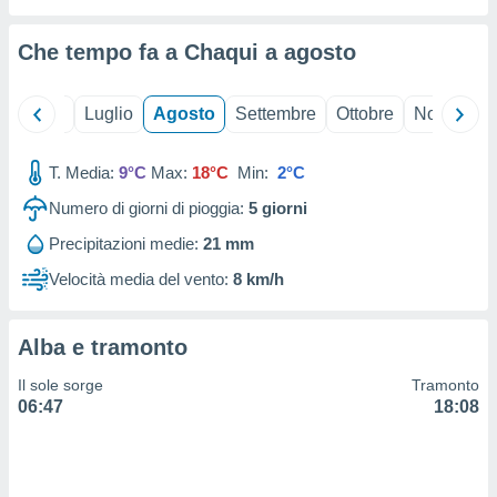
ioni
" o
tra
Che tempo fa a Chaqui a
agosto
sui cookie
o sito
Giugno
Luglio
Agosto
Settembre
Ottobre
Novembre
nostri
T. Media:
9°C
Max:
18°C
Min:
2°C
mo il
te
Numero di giorni di pioggia:
5
giorni
ento dei
Precipitazioni medie:
21 mm
re
Velocità media del vento:
8 km/h
ioni su
vo e/o
i,
Alba e tramonto
 dati
er la
Il sole sorge
Tramonto
 della
06:47
18:08
à, creare
r la
à
izzata,