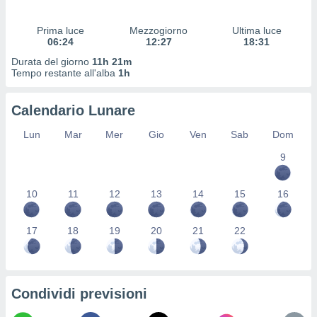
 profili
lezione
Prima luce
Mezzogiorno
Ultima luce
cità
06:24
12:27
18:31
izzata,
fili per
Durata del giorno
11h 21m
Tempo restante all'alba
1h
izzazione
nuti,
Calendario Lunare
 profili
lezione
Lun
Mar
Mer
Gio
Ven
Sab
Dom
uti
zzati,
9
 le
ni degli
10
11
12
13
14
15
16
 misurare
zioni dei
,
17
18
19
20
21
22
ere il
so
he o la
ione di
Condividi previsioni
enienti
diverse,