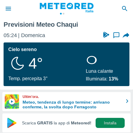
Previsioni Meteo Chaqui
tiva
rivacy
05:24
Domenica
...
ti di
net
Cielo sereno
net)
4°
i
 da
nisti per
Luna calante
 che le
Temp. percepita 3°
Illuminata:
13%
ioni
iano di
È
Ultim'ora.
Meteo, tendenza di lungo termine: arrivano
 a
conferme, la svolta dopo Ferragosto
ito Web
do le
opzioni:
Scarica
GRATIS
la app di
Meteored!
Installa
 i