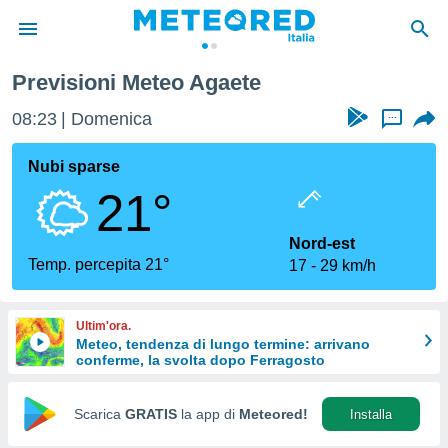
gaete
Previsioni Meteo Agaete
tiva
rivacy
08:23
Domenica
...
ti di
net
Nubi sparse
net)
21°
i
 da
nisti per
Nord-est
 che le
Temp. percepita 21°
17
29 km/h
ioni
iano di
È
Ultim'ora.
Meteo, tendenza di lungo termine: arrivano
 a
conferme, la svolta dopo Ferragosto
ito Web
do le
opzioni:
Scarica
GRATIS
la app di
Meteored!
Installa
 i