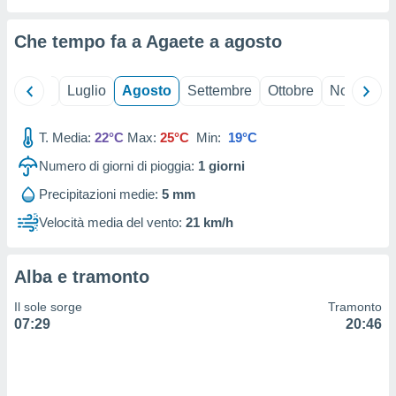
ioni
" o
tra
Che tempo fa a Agaete a
agosto
sui cookie
o sito
Giugno
Luglio
Agosto
Settembre
Ottobre
Novembre
nostri
T. Media:
22°C
Max:
25°C
Min:
19°C
mo il
te
Numero di giorni di pioggia:
1
giorni
ento dei
Precipitazioni medie:
5 mm
re
Velocità media del vento:
21 km/h
ioni su
vo e/o
i,
Alba e tramonto
 dati
er la
Il sole sorge
Tramonto
 della
07:29
20:46
à, creare
r la
à
izzata,