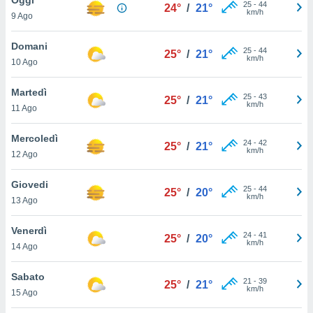
a", è
25
-
44
24°
/
21°
km/h
9 Ago
al sito
ettando
Domani
25
-
44
25°
/
21°
zione di
km/h
10 Ago
okie,
dei nostri
Martedì
25
-
43
che ci
25°
/
21°
km/h
11 Ago
no di
 e
e il
Mercoledì
24
-
42
25°
/
21°
amento
km/h
12 Ago
 Web,
i
Giovedi
25
-
44
re un
25°
/
20°
km/h
13 Ago
pecifico
arti la
Venerdì
à o
24
-
41
25°
/
20°
km/h
i
14 Ago
zzati
 di esso.
Sabato
21
-
39
sultare
25°
/
21°
km/h
15 Ago
oni nella