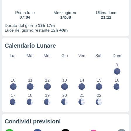
 profili
lezione
Prima luce
Mezzogiorno
Ultima luce
cità
07:04
14:08
21:11
izzata,
fili per
Durata del giorno
13h 17m
Luce del giorno restante
12h 49m
izzazione
nuti,
Calendario Lunare
 profili
lezione
Lun
Mar
Mer
Gio
Ven
Sab
Dom
uti
zzati,
9
 le
ni degli
10
11
12
13
14
15
16
 misurare
zioni dei
,
17
18
19
20
21
22
ere il
so
he o la
ione di
Condividi previsioni
enienti
diverse,