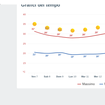
Grafici del tempo
40
35
31°
29°
29°
30
29°
28°
28°
25
20
21°
20°
20°
20°
20°
19°
15
°C
Ven
7
Sab
8
Dom
9
Lun
10
Mar
11
Mer
12
Massimo