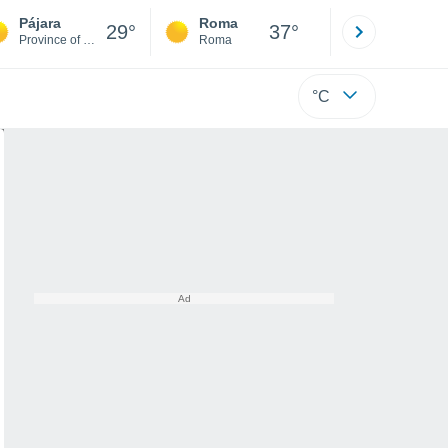
Pájara
Roma
Milano
29°
37°
Province of Las Palmas
Roma
Milano
°C