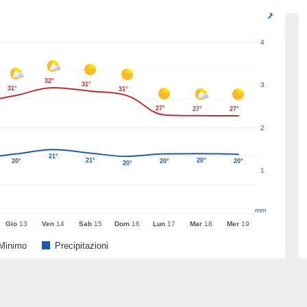
4
32°
31°
3
31°
31°
27°
27°
27°
2
21°
21°
20°
20°
20°
20°
20°
1
mm
Gio
13
Ven
14
Sab
15
Dom
16
Lun
17
Mar
18
Mer
19
Minimo
Precipitazioni