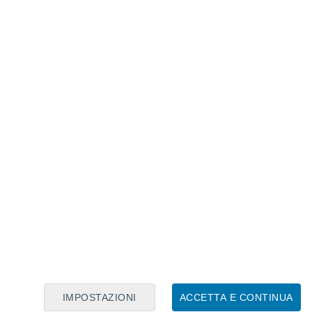
Calendario Lunare
Lun
Mar
Mer
Gio
Ven
Sab
Dom
7
8
9
10
11
12
13
14
15
16
17
18
19
20
IMPOSTAZIONI
ACCETTA E CONTINUA