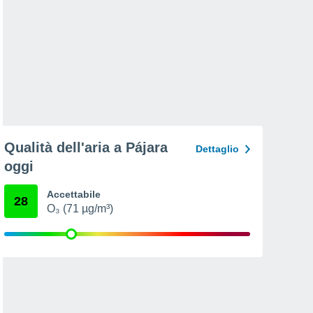
Qualità dell'aria a Pájara
Dettaglio
oggi
Accettabile
28
O₃ (71 µg/m³)