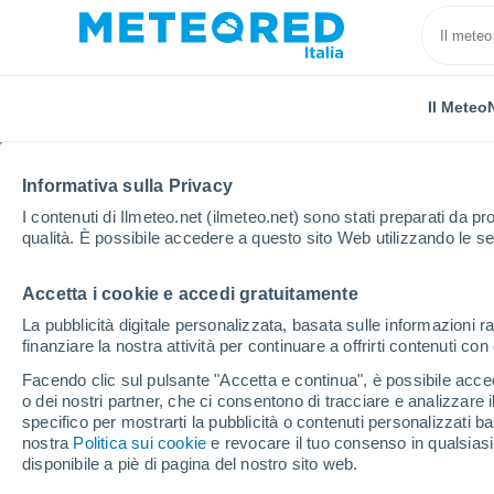
Il Meteo
Informativa sulla Privacy
I contenuti di Ilmeteo.net (ilmeteo.net) sono stati preparati da pro
qualità. È possibile accedere a questo sito Web utilizzando le se
Accetta i cookie e accedi gratuitamente
Home
Spagna
Isole Canarie
Provincia di Las 
La pubblicità digitale personalizzata, basata sulle informazioni ra
finanziare la nostra attività per continuare a offrirti contenuti co
Previsioni Meteo Pájar
Facendo clic sul pulsante "Accetta e continua", è possibile accede
o dei nostri partner, che ci consentono di tracciare e analizzare
11:10
Venerdì
specifico per mostrarti la pubblicità o contenuti personalizzati b
nostra
Politica sui cookie
e revocare il tuo consenso in qualsia
disponibile a piè di pagina del nostro sito web.
Sereno