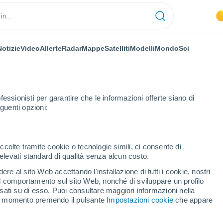
Notizie
Video
Allerte
Radar
Mappe
Satelliti
Modelli
Mondo
Sci
fessionisti per garantire che le informazioni offerte siano di
guenti opzioni:
Palmas
Pájara
ccolte tramite cookie o tecnologie simili, ci consente di
n elevati standard di qualità senza alcun costo.
a
re al sito Web accettando l'installazione di tutti i cookie, nostri
 il comportamento sul sito Web, nonché di sviluppare un profilo
...
asati su di esso. Puoi consultare maggiori informazioni nella
si momento premendo il pulsante
Impostazioni cookie
che appare
Per ora
Cielo sereno nelle prossime ore