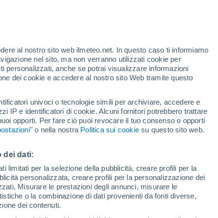
edere al nostro sito web ilmeteo.net. In questo caso ti informiamo
/h
avigazione nel sito, ma non verranno utilizzati cookie per
i personalizzati, anche se potrai visualizzare informazioni
azione dei cookie e accedere al nostro sito Web tramite questo
tificatori univoci o tecnologie simili per archiviare, accedere e
zzi IP e identificatori di cookie. Alcuni fornitori potrebbero trattare
 puoi opporti. Per fare ciò puoi revocare il tuo consenso o opporti
adar di pioggia
Satelliti
Modelli
ostazioni
" o nella nostra
Politica sui cookie
su questo sito web.
 dei dati:
Lunedì
Martedì
Mercoledì
Giovedi
 limitati per la selezione della pubblicità, creare profili per la
bblicità personalizzata, creare profili per la personalizzazione dei
10 Ago
11 Ago
12 Ago
13 Ago
izzati, Misurare le prestazioni degli annunci, misurare le
istiche o la combinazione di dati provenienti da fonti diverse,
ezione dei contenuti.