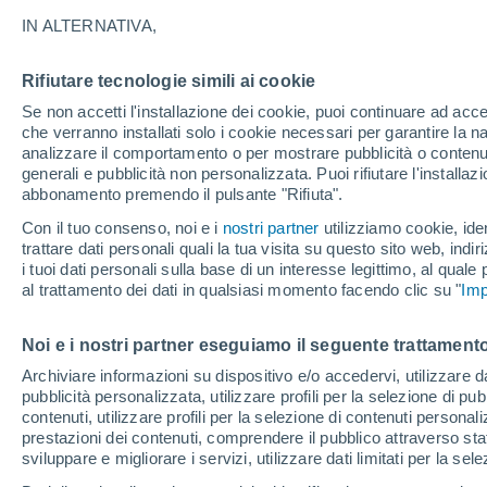
28°
IN ALTERNATIVA,
Rifiutare tecnologie simili ai cookie
Nord
Se non accetti l'installazione dei cookie, puoi continuare ad acc
Temp. percepita 28°
20
-
38 km
che verranno installati solo i cookie necessari per garantire la n
analizzare il comportamento o per mostrare pubblicità o contenut
generali e pubblicità non personalizzata. Puoi rifiutare l'install
abbonamento premendo il pulsante "Rifiuta".
Ultim'ora.
L’estate non cambia rotta: caldo fino a metà
Con il tuo consenso, noi e i
nostri partner
utilizziamo cookie, iden
agosto, svolta possibile solo a fine mese
trattare dati personali quali la tua visita su questo sito web, indiri
i tuoi dati personali sulla base di un interesse legittimo, al quale
Il Meteo 1 - 7
Attualità
Mappa della Temperatura
R
al trattamento dei dati in qualsiasi momento facendo clic su "
Imp
Noi e i nostri partner eseguiamo il seguente trattamento
Domani
Domenica
Oggi
Archiviare informazioni su dispositivo e/o accedervi, utilizzare dati
pubblicità personalizzata, utilizzare profili per la selezione di pu
8 Ago
9 Ago
7 Ago
contenuti, utilizzare profili per la selezione di contenuti personal
prestazioni dei contenuti, comprendere il pubblico attraverso stat
sviluppare e migliorare i servizi, utilizzare dati limitati per la sel