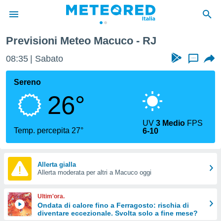
Previsioni Meteo Macuco - RJ
tiva
rivacy
08:35
Sabato
...
ti di
net
Sereno
net)
26°
i
 da
nisti per
UV
3 Medio
FPS
 che le
Temp. percepita 27°
6-10
ioni
iano di
È
Allerta gialla
 a
Allerta moderata per altri a Macuco oggi
ito Web
do le
Ultim'ora.
opzioni:
Ondata di calore fino a Ferragosto: rischia di
diventare eccezionale. Svolta solo a fine mese?
 i