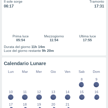
Il sole sorge
Tramonto
 profili
06:17
17:31
lezione
cità
izzata,
fili per
izzazione
nuti,
Prima luce
Mezzogiorno
Ultima luce
 profili
05:54
11:54
17:55
lezione
Durata del giorno
11h 14m
uti
Luce del giorno restante
9h 20m
zzati,
 le
ni degli
Calendario Lunare
 misurare
zioni dei
Lun
Mar
Mer
Gio
Ven
Sab
Dom
,
8
9
ere il
so
10
11
12
13
14
15
16
he o la
ione di
enienti
17
18
19
20
21
diverse,