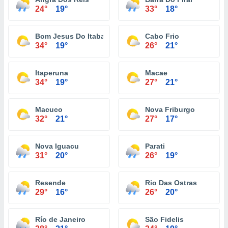
24°
19°
33°
18°
Bom Jesus Do Itabapoana
Cabo Frio
34°
19°
26°
21°
Itaperuna
Macae
34°
19°
27°
21°
Macuco
Nova Friburgo
32°
21°
27°
17°
Nova Iguacu
Parati
31°
20°
26°
19°
Resende
Rio Das Ostras
29°
16°
26°
20°
Río de Janeiro
São Fidelis