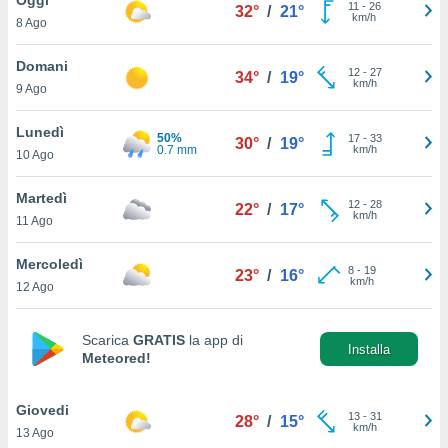
a", è
11
-
26
32°
/
21°
km/h
8 Ago
al sito
ettando
Domani
12
-
27
34°
/
19°
zione di
km/h
9 Ago
okie,
dei nostri
Lunedì
50%
17
-
33
che ci
30°
/
19°
0.7 mm
km/h
10 Ago
no di
 e
e il
Martedì
12
-
28
22°
/
17°
amento
km/h
11 Ago
 Web,
i
Mercoledì
8
-
19
re un
23°
/
16°
km/h
12 Ago
pecifico
arti la
à o
Scarica
GRATIS
la app di
i
Installa
Meteored!
zzati
 di esso.
sultare
Giovedi
13
-
31
28°
/
15°
km/h
13 Ago
oni nella