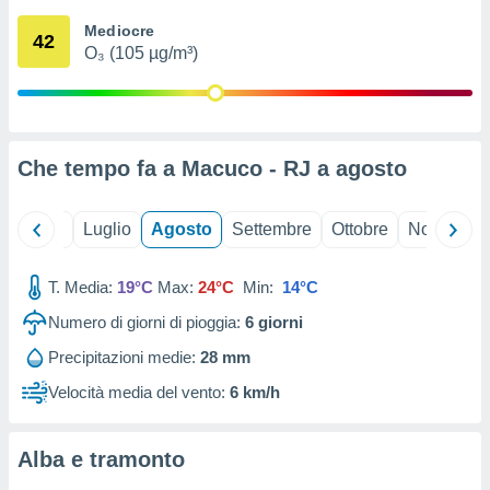
ioni
" o
Mediocre
tra
42
O₃ (105 µg/m³)
sui cookie
o sito
nostri
Che tempo fa a Macuco - RJ a
agosto
mo il
te
ento dei
Giugno
Luglio
Agosto
Settembre
Ottobre
Novembre
re
T. Media:
19°C
Max:
24°C
Min:
14°C
ioni su
vo e/o
Numero di giorni di pioggia:
6
giorni
i,
 dati
Precipitazioni medie:
28 mm
er la
Velocità media del vento:
6 km/h
 della
à, creare
r la
Alba e tramonto
à
izzata,