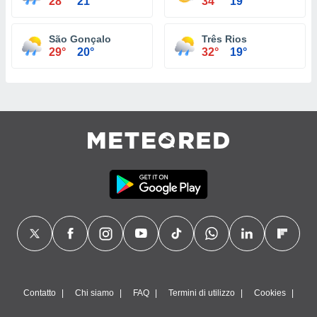
28°
21°
34°
19°
São Gonçalo
Três Rios
29°
20°
32°
19°
Contatto
Chi siamo
FAQ
Termini di utilizzo
Cookies