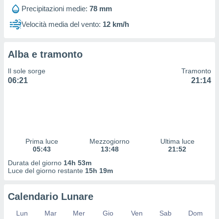
 profili
Precipitazioni medie:
78 mm
lezione
cità
Velocità media del vento:
12 km/h
izzata,
fili per
Alba e tramonto
izzazione
nuti,
Il sole sorge
Tramonto
 profili
06:21
21:14
lezione
uti
zzati,
 le
ni degli
 misurare
Prima luce
Mezzogiorno
Ultima luce
zioni dei
05:43
13:48
21:52
,
ere il
Durata del giorno
14h 53m
Luce del giorno restante
15h 19m
so
he o la
Calendario Lunare
ione di
enienti
Lun
Mar
Mer
Gio
Ven
Sab
Dom
diverse,