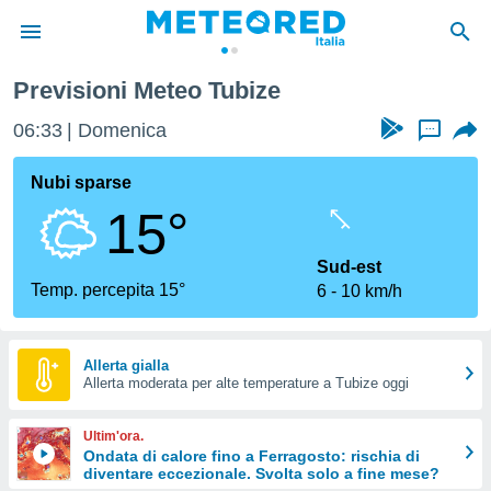
Previsioni Meteo Tubize
tiva
rivacy
06:33
Domenica
...
ti di
net
Nubi sparse
net)
15°
i
 da
nisti per
Sud-est
 che le
Temp. percepita 15°
6
10 km/h
ioni
iano di
È
Allerta gialla
 a
Allerta moderata per alte temperature a Tubize oggi
ito Web
do le
Ultim'ora.
opzioni:
Ondata di calore fino a Ferragosto: rischia di
diventare eccezionale. Svolta solo a fine mese?
 i