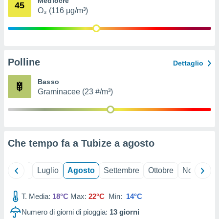
Mediocre
45
ioni
" o
O₃ (116 µg/m³)
tra
sui cookie
o sito
Polline
nostri
Dettaglio
mo il
Basso
te
Graminacee (23 #/m³)
ento dei
re
ioni su
vo e/o
Che tempo fa a Tubize a
agosto
i,
 dati
er la
Giugno
Luglio
Agosto
Settembre
Ottobre
Novembre
 della
à, creare
r la
T. Media:
18°C
Max:
22°C
Min:
14°C
à
Numero di giorni di pioggia:
13
giorni
izzata,