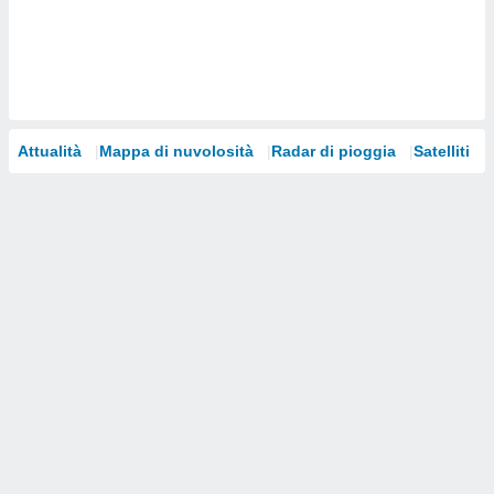
i nostri
artner
Attualità
Mappa di nuvolosità
Radar di pioggia
Satelliti