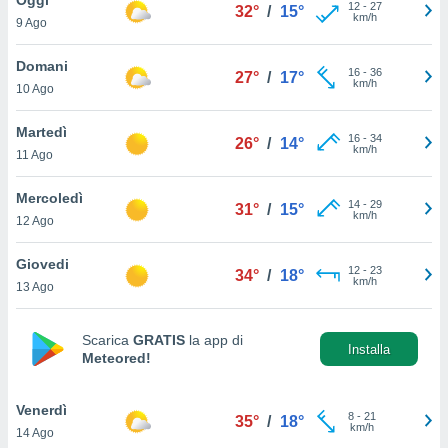
a", è
12
-
27
32°
/
15°
km/h
9 Ago
al sito
ettando
Domani
16
-
36
27°
/
17°
zione di
km/h
10 Ago
okie,
dei nostri
Martedì
16
-
34
che ci
26°
/
14°
km/h
11 Ago
no di
 e
e il
Mercoledì
14
-
29
31°
/
15°
amento
km/h
12 Ago
 Web,
i
Giovedi
12
-
23
re un
34°
/
18°
km/h
13 Ago
pecifico
arti la
à o
Scarica
GRATIS
la app di
i
Installa
Meteored!
zzati
 di esso.
sultare
Venerdì
8
-
21
35°
/
18°
km/h
14 Ago
oni nella