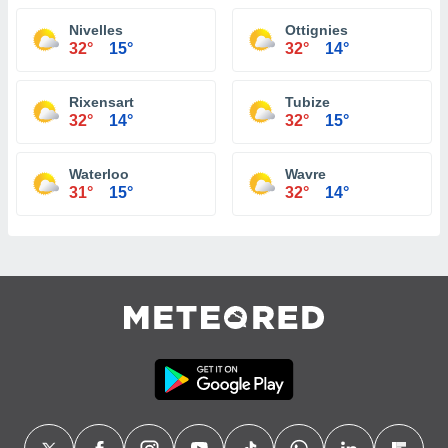
Nivelles
Ottignies
32°
15°
32°
14°
Rixensart
Tubize
32°
14°
32°
15°
Waterloo
Wavre
31°
15°
32°
14°