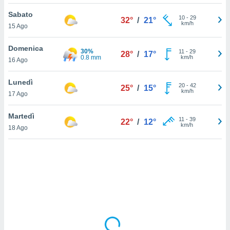
Sabato
sui cookie
10
-
29
32°
/
21°
km/h
15 Ago
e il tuo
 in
Domenica
30%
11
-
29
28°
/
17°
o
0.8 mm
km/h
16 Ago
 il
Lunedì
azioni
20
-
42
25°
/
15°
km/h
17 Ago
kie
re
le a piè
Martedì
11
-
39
22°
/
12°
 del
km/h
18 Ago
to web.
ATIVA,
e
gie
i cookie
ccetti
zione dei