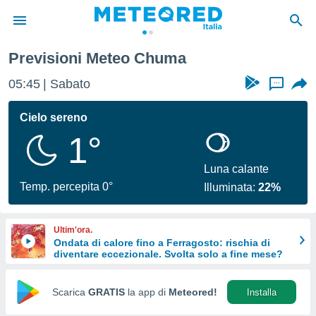
Previsioni Meteo Chuma
tiva
rivacy
05:45
Sabato
...
ti di
net
Cielo sereno
net)
1°
i
 da
nisti per
Luna calante
 che le
Temp. percepita 0°
Illuminata:
22%
ioni
iano di
È
Ultim'ora.
Ondata di calore fino a Ferragosto: rischia di
 a
diventare eccezionale. Svolta solo a fine mese?
ito Web
do le
opzioni:
Scarica
GRATIS
la app di
Meteored!
Installa
 i