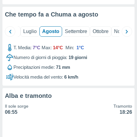
ioni
" o
tra
Che tempo fa a Chuma a
agosto
sui cookie
o sito
Giugno
Luglio
Agosto
Settembre
Ottobre
Novembre
nostri
T. Media:
7°C
Max:
14°C
Min:
1°C
mo il
te
Numero di giorni di pioggia:
19
giorni
ento dei
Precipitazioni medie:
71 mm
re
Velocità media del vento:
6 km/h
ioni su
vo e/o
i,
Alba e tramonto
 dati
er la
Il sole sorge
Tramonto
 della
06:55
18:26
à, creare
r la
à
izzata,