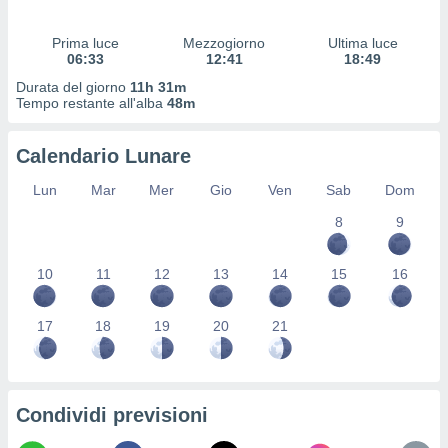
 profili
lezione
Prima luce
Mezzogiorno
Ultima luce
cità
06:33
12:41
18:49
izzata,
fili per
Durata del giorno
11h 31m
Tempo restante all'alba
48m
izzazione
nuti,
Calendario Lunare
 profili
lezione
Lun
Mar
Mer
Gio
Ven
Sab
Dom
uti
zzati,
8
9
 le
ni degli
10
11
12
13
14
15
16
 misurare
zioni dei
,
17
18
19
20
21
ere il
so
he o la
ione di
Condividi previsioni
enienti
diverse,