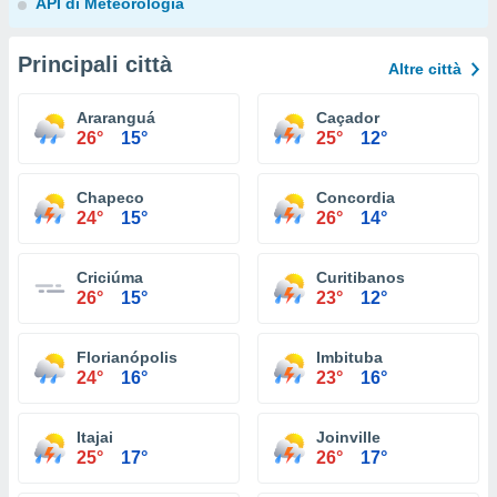
API di Meteorologia
Principali città
Altre città
Araranguá
Caçador
26°
15°
25°
12°
Chapeco
Concordia
24°
15°
26°
14°
Criciúma
Curitibanos
26°
15°
23°
12°
Florianópolis
Imbituba
24°
16°
23°
16°
Itajai
Joinville
25°
17°
26°
17°