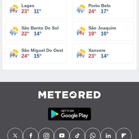
Lages
Porto Belo
23°
11°
24°
17°
São Bento Do Sul
São Joaquim
22°
14°
19°
10°
São Miguel Do Oeste
Xanxere
24°
15°
23°
14°