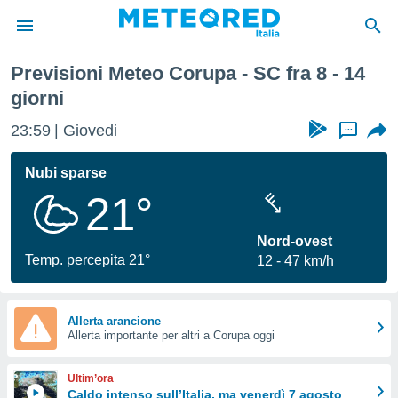
 Settimana
Previsioni Meteo Corupa - SC fra 8 - 14
tiva
giorni
rivacy
ti di
23:59
Giovedi
...
net
net)
Nubi sparse
i
 da
21°
nisti per
 che le
Nord-ovest
ioni
Temp. percepita 21°
iano di
12
47 km/h
È
 a
Allerta arancione
ito Web
Allerta importante per altri a Corupa oggi
do le
opzioni:
Ultim’ora
Caldo intenso sull’Italia, ma venerdì 7 agosto
 i