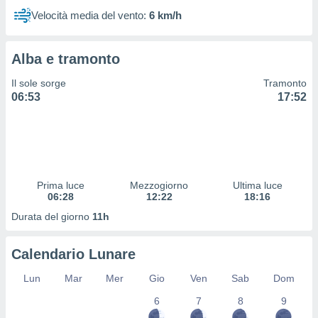
 e
Velocità media del vento:
6 km/h
ati
 quali la
a su
ito web,
Alba e tramonto
IP e
Il sole sorge
Tramonto
tori di
06:53
17:52
Alcuni
ro
 tuoi dati
 sulla
un
e
Prima luce
Mezzogiorno
Ultima luce
, al quale
06:28
12:22
18:16
rti. Per
Durata del giorno
11h
puoi
il tuo
o o
Calendario Lunare
l
nto dei
Lun
Mar
Mer
Gio
Ven
Sab
Dom
ualsiasi
 facendo
6
7
8
9