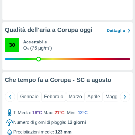
ioni
e
à non
izzata.
utare
Qualità dell'aria a Corupa oggi
zione dei
Dettaglio
 al
Accettabile
30
ito Web
O₃ (76 µg/m³)
questo
ento
 il
Che tempo fa a Corupa - SC a
agosto
o
, noi e i
rtner
Gennaio
Febbraio
Marzo
Aprile
Maggio
Giu
mo
T. Media:
16°C
Max:
21°C
Min:
12°C
tori
o
Numero di giorni di pioggia:
12
giorni
e simili
viare,
Precipitazioni medie:
123 mm