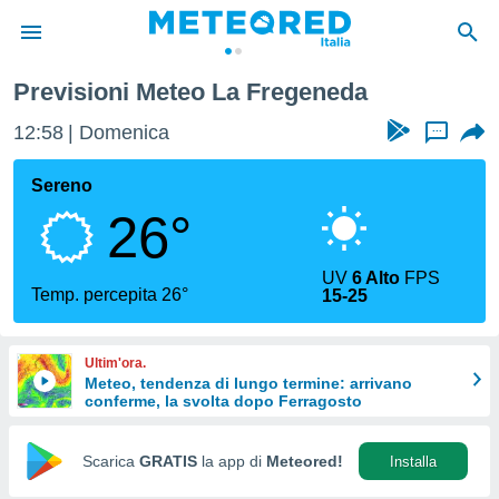
La Fregeneda
Previsioni Meteo La Fregeneda
tiva
rivacy
12:58
Domenica
...
ti di
net
Sereno
net)
26°
i
 da
nisti per
UV
6 Alto
FPS
 che le
Temp. percepita 26°
15-25
ioni
iano di
È
Ultim'ora.
Meteo, tendenza di lungo termine: arrivano
 a
conferme, la svolta dopo Ferragosto
ito Web
do le
opzioni:
Scarica
GRATIS
la app di
Meteored!
Installa
 i