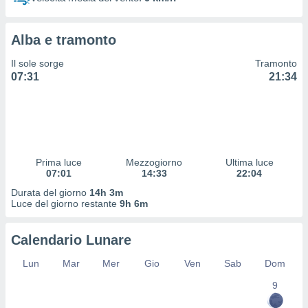
 profili
lezione
cità
Alba e tramonto
izzata,
fili per
Il sole sorge
Tramonto
07:31
21:34
izzazione
nuti,
 profili
lezione
uti
zzati,
Prima luce
Mezzogiorno
Ultima luce
 le
07:01
14:33
22:04
ni degli
 misurare
Durata del giorno
14h 3m
zioni dei
Luce del giorno restante
9h 6m
,
ere il
Calendario Lunare
so
Lun
Mar
Mer
Gio
Ven
Sab
Dom
he o la
ione di
9
enienti
diverse,