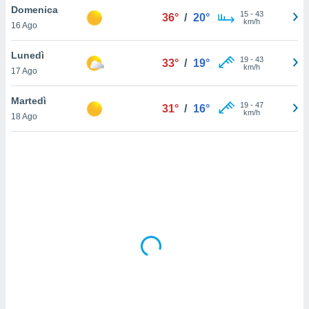
Domenica
15
-
43
36°
/
20°
km/h
sui cookie
16 Ago
e il tuo
 in
Lunedì
19
-
43
33°
/
19°
km/h
17 Ago
o
 il
Martedì
19
-
47
31°
/
16°
km/h
azioni
18 Ago
kie
re
le a piè
 del
to web.
ATIVA,
e
gie
i cookie
ccetti
zione dei