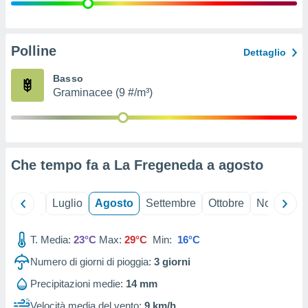
ioni
" o
tra
sui cookie
o sito
Polline
Dettaglio
Basso
nostri
Graminacee (9 #/m³)
mo il
te
ento dei
Che tempo fa a La Fregeneda a
agosto
re
ioni su
vo e/o
Giugno
Luglio
Agosto
Settembre
Ottobre
Novembre
i,
 dati
er la
T. Media:
23°C
Max:
29°C
Min:
16°C
 della
Numero di giorni di pioggia:
3
giorni
à, creare
r la
Precipitazioni medie:
14 mm
à
izzata,
Velocità media del vento:
9 km/h