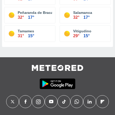
Peñaranda de Bracamonte
Salamanca
32°
17°
32°
17°
Tamames
Vitigudino
31°
15°
29°
15°