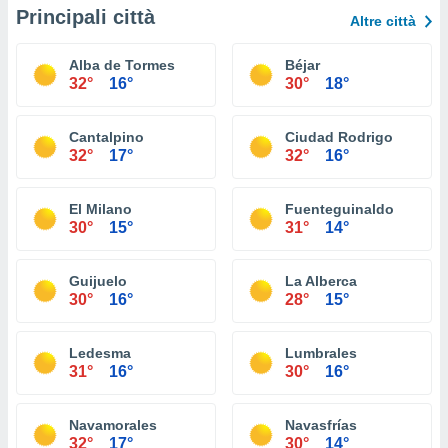
Principali città
Altre città
Alba de Tormes
Béjar
32°
16°
30°
18°
Cantalpino
Ciudad Rodrigo
32°
17°
32°
16°
El Milano
Fuenteguinaldo
30°
15°
31°
14°
Guijuelo
La Alberca
30°
16°
28°
15°
Ledesma
Lumbrales
31°
16°
30°
16°
Navamorales
Navasfrías
32°
17°
30°
14°