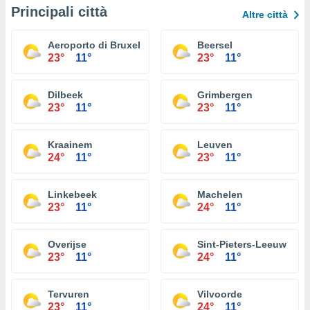
Principali città
Altre città
Aeroporto di Bruxelles-National
Beersel
23°
11°
23°
11°
Dilbeek
Grimbergen
23°
11°
23°
11°
Kraainem
Leuven
24°
11°
23°
11°
Linkebeek
Machelen
23°
11°
24°
11°
Overijse
Sint-Pieters-Leeuw
23°
11°
24°
11°
Tervuren
Vilvoorde
23°
11°
24°
11°