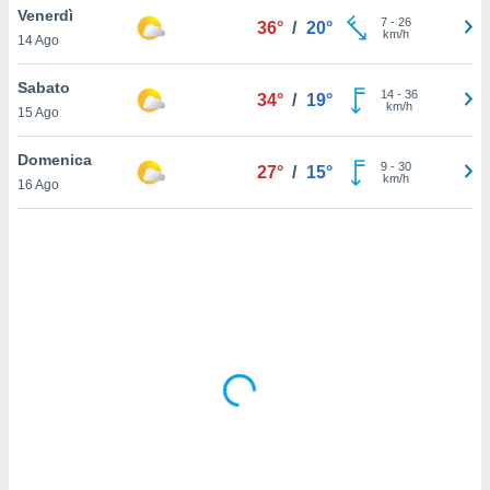
Venerdì
7
-
26
36°
/
20°
km/h
sui cookie
14 Ago
e il tuo
 in
Sabato
14
-
36
34°
/
19°
km/h
15 Ago
o
 il
Domenica
9
-
30
27°
/
15°
km/h
azioni
16 Ago
kie
re
le a piè
 del
to web.
ATIVA,
e
gie
i cookie
ccetti
zione dei