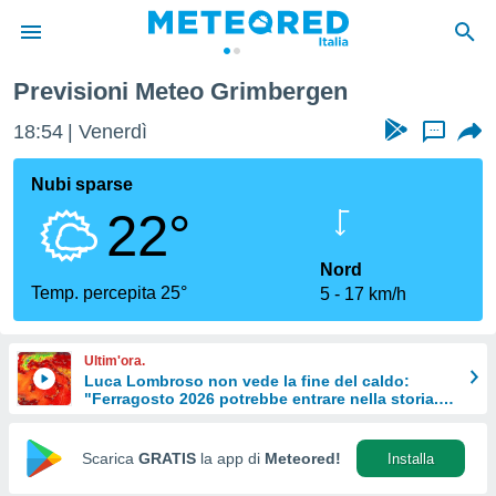
n
Previsioni Meteo Grimbergen
tiva
rivacy
18:54
Venerdì
...
ti di
net
Nubi sparse
net)
22°
i
 da
nisti per
Nord
 che le
Temp. percepita 25°
5
17 km/h
ioni
iano di
È
Ultim'ora.
Luca Lombroso non vede la fine del caldo:
 a
"Ferragosto 2026 potrebbe entrare nella storia.
ito Web
Ecco perché."
do le
opzioni:
Scarica
GRATIS
la app di
Meteored!
Installa
 i