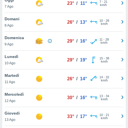
a", è
7
-
21
23°
/
11°
km/h
7 Ago
al sito
ettando
Domani
10
-
28
26°
/
13°
zione di
km/h
8 Ago
okie,
dei nostri
Domenica
11
-
28
che ci
29°
/
16°
km/h
9 Ago
no di
 e
e il
Lunedì
15
-
38
29°
/
19°
amento
km/h
10 Ago
 Web,
i
Martedì
14
-
32
re un
26°
/
14°
km/h
11 Ago
pecifico
arti la
Mercoledì
à o
13
-
34
30°
/
16°
km/h
i
12 Ago
zzati
 di esso.
Giovedi
10
-
21
sultare
33°
/
17°
km/h
13 Ago
oni nella