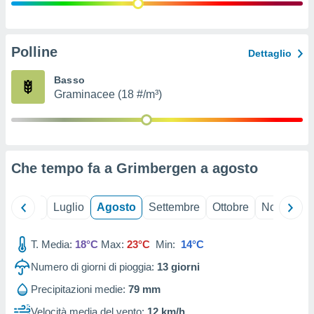
ioni
" o
tra
sui cookie
o sito
Polline
Dettaglio
Basso
nostri
Graminacee (18 #/m³)
mo il
te
ento dei
Che tempo fa a Grimbergen a
agosto
re
ioni su
vo e/o
Giugno
Luglio
Agosto
Settembre
Ottobre
Novembre
i,
 dati
er la
T. Media:
18°C
Max:
23°C
Min:
14°C
 della
Numero di giorni di pioggia:
13
giorni
à, creare
r la
Precipitazioni medie:
79 mm
à
izzata,
Velocità media del vento:
12 km/h