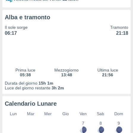
 profili
lezione
cità
Alba e tramonto
izzata,
fili per
Il sole sorge
Tramonto
06:17
21:18
izzazione
nuti,
 profili
lezione
uti
zzati,
Prima luce
Mezzogiorno
Ultima luce
 le
05:38
13:48
21:56
ni degli
 misurare
Durata del giorno
15h 1m
zioni dei
Luce del giorno restante
3h 2m
,
ere il
Calendario Lunare
so
Lun
Mar
Mer
Gio
Ven
Sab
Dom
he o la
ione di
7
8
9
enienti
diverse,