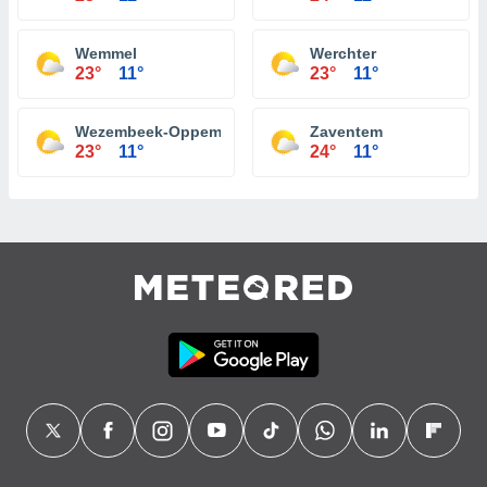
Wemmel
Werchter
23°
11°
23°
11°
Wezembeek-Oppem
Zaventem
23°
11°
24°
11°