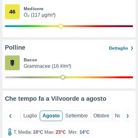
ioni
" o
Mediocre
tra
46
O₃ (117 µg/m³)
sui cookie
o sito
nostri
Polline
Dettaglio
mo il
te
Basso
ento dei
Graminacee (16 #/m³)
re
ioni su
vo e/o
i,
Che tempo fa a Vilvoorde a
agosto
 dati
er la
 della
Giugno
Luglio
Agosto
Settembre
Ottobre
Novembre
à, creare
r la
à
T. Media:
18°C
Max:
23°C
Min:
14°C
izzata,