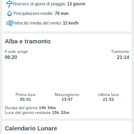
 profili
Numero di giorni di pioggia:
13
giorni
lezione
Precipitazioni medie:
78 mm
cità
izzata,
Velocità media del vento:
11 km/h
fili per
izzazione
Alba e tramonto
nuti,
 profili
Il sole sorge
Tramonto
lezione
06:20
21:14
uti
zzati,
 le
ni degli
 misurare
zioni dei
,
Prima luce
Mezzogiorno
Ultima luce
05:41
13:47
21:52
ere il
Durata del giorno
14h 54m
so
Luce del giorno restante
15h 32m
he o la
ione di
Calendario Lunare
enienti
diverse,