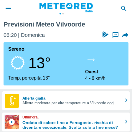
Previsioni Meteo Vilvoorde
tiva
rivacy
06:20
Domenica
...
ti di
net
Sereno
net)
13°
i
 da
nisti per
Ovest
 che le
Temp. percepita 13°
4
6 km/h
ioni
iano di
È
Allerta gialla
 a
Allerta moderata per alte temperature a Vilvoorde oggi
ito Web
do le
Ultim'ora.
opzioni:
Ondata di calore fino a Ferragosto: rischia di
diventare eccezionale. Svolta solo a fine mese?
 i