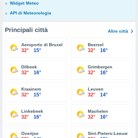
Widget Meteo
API di Meteorologia
Principali città
Altre città
Aeroporto di Bruxelles-National
Beersel
32°
15°
32°
16°
Dilbeek
Grimbergen
32°
16°
32°
16°
Kraainem
Leuven
32°
15°
32°
14°
Linkebeek
Machelen
32°
16°
32°
16°
Overijse
Sint-Pieters-Leeuw