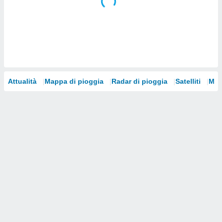
i nostri
artner
Attualità
Mappa di pioggia
Radar di pioggia
Satelliti
Mod