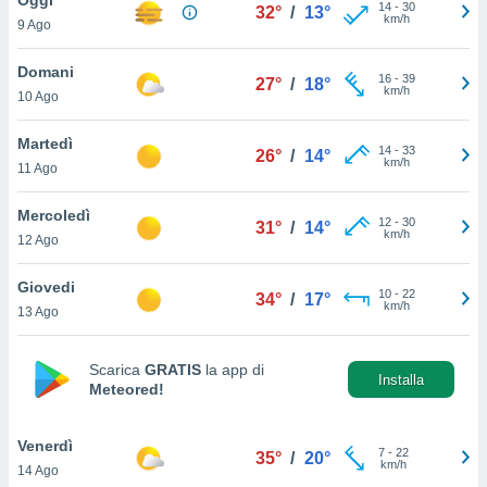
a", è
14
-
30
32°
/
13°
km/h
9 Ago
al sito
ettando
Domani
16
-
39
27°
/
18°
zione di
km/h
10 Ago
okie,
dei nostri
Martedì
14
-
33
che ci
26°
/
14°
km/h
11 Ago
no di
 e
e il
Mercoledì
12
-
30
31°
/
14°
amento
km/h
12 Ago
 Web,
i
Giovedi
10
-
22
re un
34°
/
17°
km/h
13 Ago
pecifico
arti la
à o
Scarica
GRATIS
la app di
i
Installa
Meteored!
zzati
 di esso.
sultare
Venerdì
7
-
22
35°
/
20°
km/h
14 Ago
oni nella