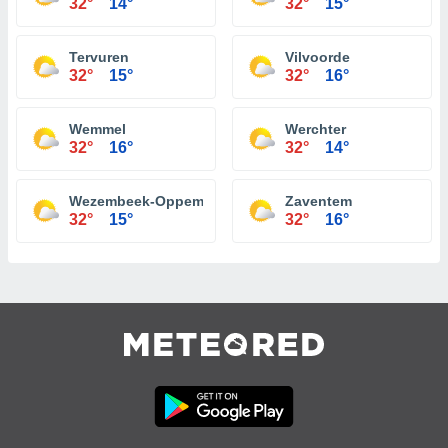
32°
14°
32°
15°
Tervuren
Vilvoorde
32°
15°
32°
16°
Wemmel
Werchter
32°
16°
32°
14°
Wezembeek-Oppem
Zaventem
32°
15°
32°
16°