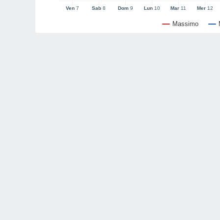
Ven
7
Sab
8
Dom
9
Lun
10
Mar
11
Mer
12
Massimo