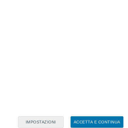
Calendario Lunare
Lun
Mar
Mer
Gio
Ven
Sab
Dom
7
8
9
10
11
12
13
14
15
16
IMPOSTAZIONI
ACCETTA E CONTINUA