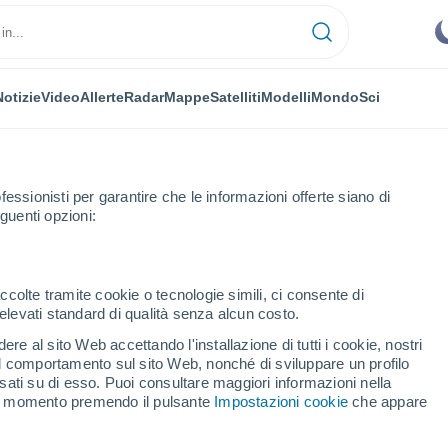
Notizie
Video
Allerte
Radar
Mappe
Satelliti
Modelli
Mondo
Sci
fessionisti per garantire che le informazioni offerte siano di
guenti opzioni:
Palmas
Ingenio
ccolte tramite cookie o tecnologie simili, ci consente di
n elevati standard di qualità senza alcun costo.
io
re al sito Web accettando l'installazione di tutti i cookie, nostri
 il comportamento sul sito Web, nonché di sviluppare un profilo
...
asati su di esso. Puoi consultare maggiori informazioni nella
si momento premendo il pulsante
Impostazioni cookie
che appare
Per ora
Cielo sereno nelle prossime ore