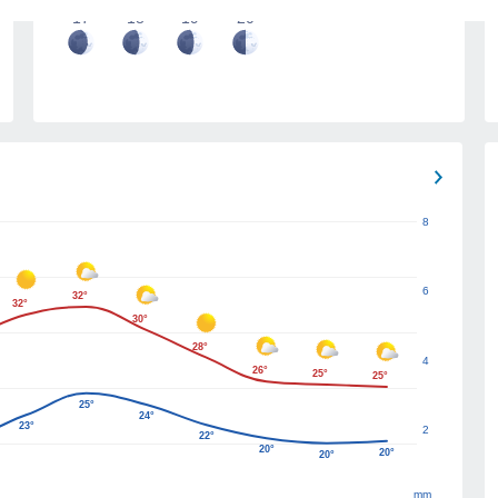
17
18
19
20
8
6
32°
32°
30°
28°
4
26°
25°
25°
25°
24°
23°
2
22°
20°
20°
20°
mm