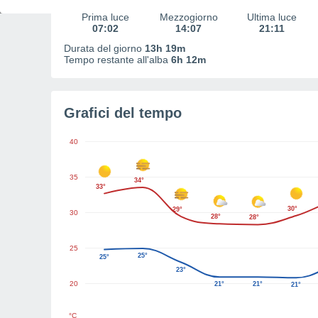
Prima luce
Mezzogiorno
Ultima luce
07:02
14:07
21:11
Durata del giorno
13h 19m
Tempo restante all'alba
6h 12m
Grafici del tempo
40
35
34°
33°
30°
29°
30
28°
28°
25
25°
25°
23°
20
21°
21°
21°
°C