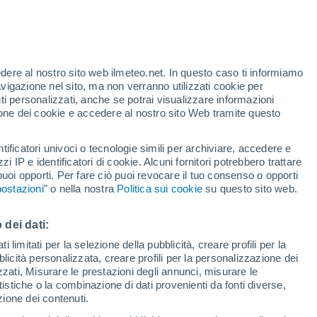
Allerta gialla
Allerta moderata per alte
temperature a Ingenio oggi
edere al nostro sito web ilmeteo.net. In questo caso ti informiamo
/h
avigazione nel sito, ma non verranno utilizzati cookie per
i personalizzati, anche se potrai visualizzare informazioni
azione dei cookie e accedere al nostro sito Web tramite questo
forti
tificatori univoci o tecnologie simili per archiviare, accedere e
zzi IP e identificatori di cookie. Alcuni fornitori potrebbero trattare
 puoi opporti. Per fare ciò puoi revocare il tuo consenso o opporti
adar di pioggia
Satelliti
Modelli
ostazioni
" o nella nostra
Politica sui cookie
su questo sito web.
 dei dati:
Lunedì
Martedì
Mercoledì
Giovedi
 limitati per la selezione della pubblicità, creare profili per la
bblicità personalizzata, creare profili per la personalizzazione dei
10 Ago
11 Ago
12 Ago
13 Ago
izzati, Misurare le prestazioni degli annunci, misurare le
istiche o la combinazione di dati provenienti da fonti diverse,
ezione dei contenuti.