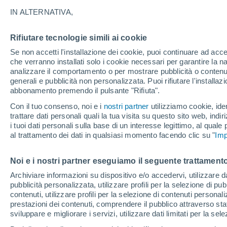
26°
IN ALTERNATIVA,
Rifiutare tecnologie simili ai cookie
Nord
Se non accetti l'installazione dei cookie, puoi continuare ad acc
Temp. percepita 26°
23
-
49 km
che verranno installati solo i cookie necessari per garantire la n
analizzare il comportamento o per mostrare pubblicità o contenut
generali e pubblicità non personalizzata. Puoi rifiutare l'install
abbonamento premendo il pulsante "Rifiuta".
Ultim’ora
Caldo intenso sull’Italia, ma venerdì 7 agosto 
Con il tuo consenso, noi e i
nostri partner
utilizziamo cookie, iden
temporali minacciano il Nord
trattare dati personali quali la tua visita su questo sito web, indiri
i tuoi dati personali sulla base di un interesse legittimo, al quale
Il Meteo 1 - 7
Attualità
Mappa della Temperatura
R
al trattamento dei dati in qualsiasi momento facendo clic su "
Imp
Noi e i nostri partner eseguiamo il seguente trattamento
Domani
Domenica
Oggi
Archiviare informazioni su dispositivo e/o accedervi, utilizzare dati
pubblicità personalizzata, utilizzare profili per la selezione di pu
8 Ago
9 Ago
7 Ago
contenuti, utilizzare profili per la selezione di contenuti personal
prestazioni dei contenuti, comprendere il pubblico attraverso stat
sviluppare e migliorare i servizi, utilizzare dati limitati per la sel