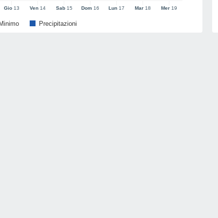
Gio
13
Ven
14
Sab
15
Dom
16
Lun
17
Mar
18
Mer
19
Minimo
Precipitazioni