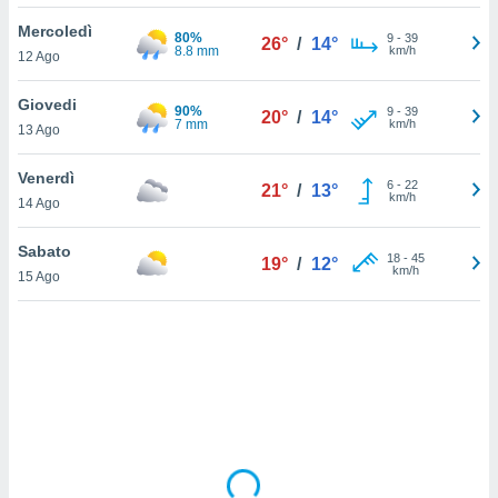
Mercoledì
sui cookie
80%
9
-
39
26°
/
14°
8.8 mm
km/h
12 Ago
e il tuo
 in
Giovedi
90%
9
-
39
20°
/
14°
o
7 mm
km/h
13 Ago
 il
Venerdì
azioni
6
-
22
21°
/
13°
km/h
14 Ago
kie
re
le a piè
Sabato
18
-
45
19°
/
12°
 del
km/h
15 Ago
to web.
ATIVA,
e
gie
i cookie
ccetti
zione dei