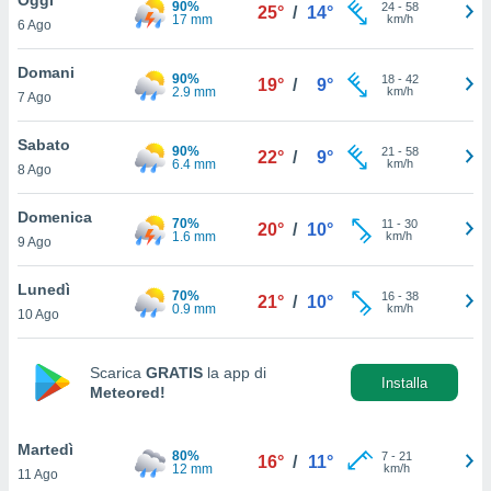
90%
a", è
24
-
58
25°
/
14°
17 mm
km/h
6 Ago
al sito
ettando
Domani
90%
18
-
42
19°
/
9°
zione di
2.9 mm
km/h
7 Ago
okie,
dei nostri
Sabato
90%
21
-
58
che ci
22°
/
9°
6.4 mm
km/h
8 Ago
no di
 e
e il
Domenica
70%
11
-
30
20°
/
10°
amento
1.6 mm
km/h
9 Ago
 Web,
i
Lunedì
70%
16
-
38
re un
21°
/
10°
0.9 mm
km/h
10 Ago
pecifico
arti la
à o
Scarica
GRATIS
la app di
i
Installa
Meteored!
zzati
 di esso.
sultare
Martedì
80%
7
-
21
16°
/
11°
12 mm
km/h
11 Ago
oni nella