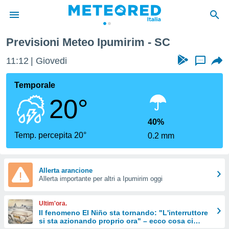
Previsioni Meteo Ipumirim - SC
tiva
rivacy
11:12
Giovedi
...
ti di
net
Temporale
net)
20°
i
 da
nisti per
40%
 che le
Temp. percepita 20°
0.2 mm
ioni
iano di
È
Allerta arancione
 a
Allerta importante per altri a Ipumirim oggi
ito Web
do le
Ultim'ora.
opzioni:
Il fenomeno El Niño sta tornando: "L'interruttore
si sta azionando proprio ora" – ecco cosa ci
 i