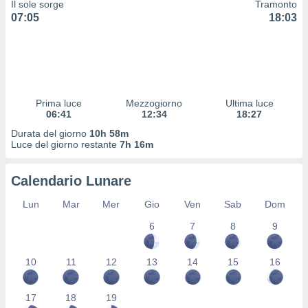
Il sole sorge
Tramonto
 profili
07:05
18:03
lezione
cità
izzata,
fili per
izzazione
nuti,
Prima luce
Mezzogiorno
Ultima luce
 profili
06:41
12:34
18:27
lezione
Durata del giorno
10h 58m
uti
Luce del giorno restante
7h 16m
zzati,
 le
ni degli
Calendario Lunare
 misurare
zioni dei
Lun
Mar
Mer
Gio
Ven
Sab
Dom
,
6
7
8
9
ere il
so
10
11
12
13
14
15
16
he o la
ione di
enienti
17
18
19
diverse,