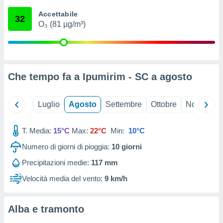
ioni
" o
Accettabile
tra
32
O₃ (81 µg/m³)
sui cookie
o sito
nostri
Che tempo fa a Ipumirim - SC a
agosto
mo il
te
ento dei
Giugno
Luglio
Agosto
Settembre
Ottobre
Novembre
re
T. Media:
15°C
Max:
22°C
Min:
10°C
ioni su
vo e/o
Numero di giorni di pioggia:
10
giorni
i,
 dati
Precipitazioni medie:
117 mm
er la
Velocità media del vento:
9 km/h
 della
à, creare
r la
Alba e tramonto
à
izzata,