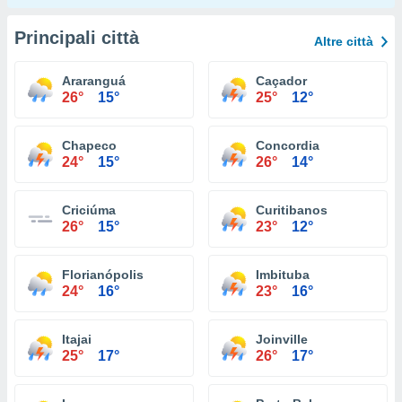
Principali città
Altre città
Araranguá
Caçador
26°
15°
25°
12°
Chapeco
Concordia
24°
15°
26°
14°
Criciúma
Curitibanos
26°
15°
23°
12°
Florianópolis
Imbituba
24°
16°
23°
16°
Itajai
Joinville
25°
17°
26°
17°