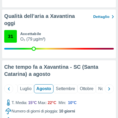
ioni
" o
tra
sui cookie
Qualità dell'aria a Xavantina
Dettaglio
o sito
oggi
nostri
Accettabile
31
O₃ (79 µg/m³)
mo il
te
ento dei
re
Che tempo fa a Xavantina - SC (Santa
ioni su
Catarina) a
agosto
vo e/o
i,
 dati
Giugno
Luglio
Agosto
Settembre
Ottobre
Novembre
er la
 della
à, creare
T. Media:
15°C
Max:
22°C
Min:
10°C
r la
à
Numero di giorni di pioggia:
10
giorni
izzata,