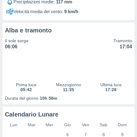
Precipitazioni medie:
117 mm
 profili
lezione
Velocità media del vento:
9 km/h
cità
izzata,
fili per
Alba e tramonto
izzazione
Il sole sorge
Tramonto
nuti,
06:06
17:04
 profili
lezione
uti
zzati,
 le
ni degli
 misurare
Prima luce
Mezzogiorno
Ultima luce
05:42
11:35
17:28
zioni dei
,
Durata del giorno
10h 58m
ere il
so
Calendario Lunare
he o la
Lun
Mar
Mer
Gio
Ven
Sab
Dom
ione di
enienti
6
7
8
9
diverse,