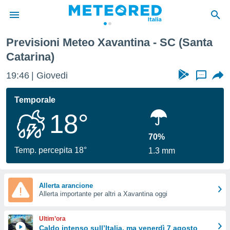
Previsioni Meteo Xavantina - SC (Santa
tiva
Catarina)
rivacy
ti di
19:46
Giovedi
...
net
net)
Temporale
i
 da
18°
nisti per
 che le
70%
ioni
Temp. percepita 18°
iano di
1.3 mm
È
 a
Allerta arancione
ito Web
Allerta importante per altri a Xavantina oggi
do le
opzioni:
Ultim’ora
Caldo intenso sull’Italia, ma venerdì 7 agosto
 i