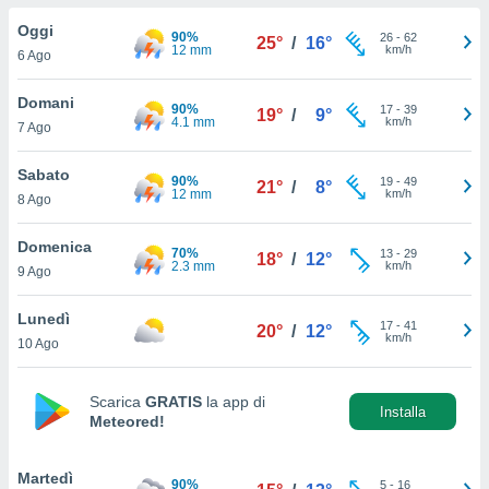
a", è
Oggi
90%
26
-
62
25°
/
16°
al sito
12 mm
km/h
6 Ago
ettando
zione di
Domani
90%
17
-
39
okie,
19°
/
9°
4.1 mm
km/h
7 Ago
dei nostri
che ci
no di
Sabato
90%
19
-
49
21°
/
8°
 e
12 mm
km/h
8 Ago
e il
amento
Domenica
70%
13
-
29
 Web,
18°
/
12°
2.3 mm
km/h
9 Ago
i
re un
Lunedì
pecifico
17
-
41
20°
/
12°
km/h
arti la
10 Ago
à o
i
zzati
Scarica
GRATIS
la app di
Installa
Meteored!
 di esso.
sultare
Martedì
oni nella
90%
5
-
16