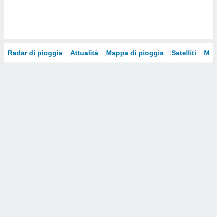
i nostri
artner
Radar di pioggia
Attualità
Mappa di pioggia
Satelliti
Mod