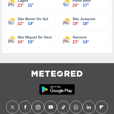
Lages
Porto Belo
23°
11°
24°
17°
São Bento Do Sul
São Joaquim
22°
14°
19°
10°
São Miguel Do Oeste
Xanxere
24°
15°
23°
14°