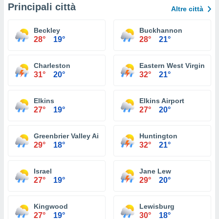
Principali città
Altre città
Beckley
Buckhannon
28°
19°
28°
21°
Charleston
Eastern West Virginia R
31°
20°
32°
21°
Elkins
Elkins Airport
27°
19°
27°
20°
Greenbrier Valley Airport
Huntington
29°
18°
32°
21°
Israel
Jane Lew
27°
19°
29°
20°
Kingwood
Lewisburg
27°
19°
30°
18°