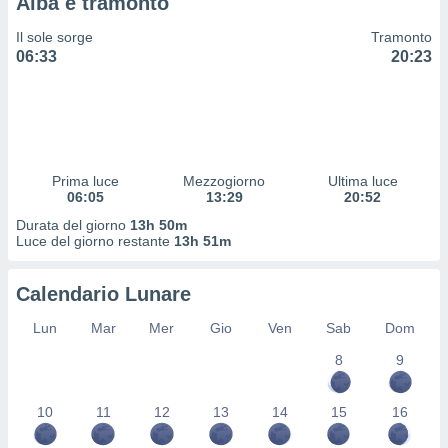
Alba e tramonto
 e
ati
Il sole sorge
Tramonto
 quali la
06:33
20:23
a su
ito web,
IP e
tori di
Alcuni
ro
Prima luce
Mezzogiorno
Ultima luce
 tuoi dati
06:05
13:29
20:52
 sulla
Durata del giorno
13h 50m
un
Luce del giorno restante
13h 51m
e
, al quale
rti. Per
Calendario Lunare
puoi
il tuo
Lun
Mar
Mer
Gio
Ven
Sab
Dom
o o
8
9
l
nto dei
ualsiasi
10
11
12
13
14
15
16
 facendo