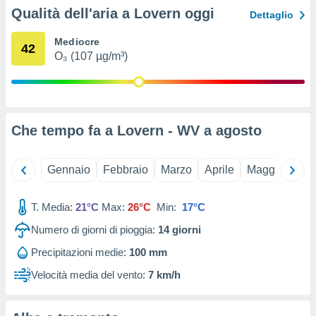
ioni
Qualità dell'aria a Lovern oggi
Dettaglio
e
à non
Mediocre
izzata.
42
utare
O₃ (107 µg/m³)
zione dei
 al
ito Web
questo
Che tempo fa a Lovern - WV a
agosto
ento
 il
Gennaio
Febbraio
Marzo
Aprile
Maggio
Giu
o
T. Media:
21°C
Max:
26°C
Min:
17°C
, noi e i
rtner
Numero di giorni di pioggia:
14
giorni
mo
Precipitazioni medie:
100 mm
tori
Velocità media del vento:
7 km/h
o
e simili
viare,