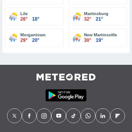
Lile
Martinsburg
26°
18°
32°
21°
Morgantown
New Martinsville
29°
20°
30°
19°