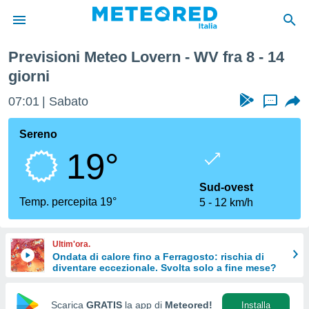
Settimana
Previsioni Meteo Lovern - WV fra 8 - 14
tiva
giorni
rivacy
ti di
07:01
Sabato
...
net
net)
Sereno
i
 da
19°
nisti per
 che le
Sud-ovest
ioni
Temp. percepita 19°
iano di
5
12 km/h
È
 a
Ultim'ora.
ito Web
Ondata di calore fino a Ferragosto: rischia di
do le
diventare eccezionale. Svolta solo a fine mese?
opzioni:
Scarica
GRATIS
la app di
Meteored!
Installa
 i