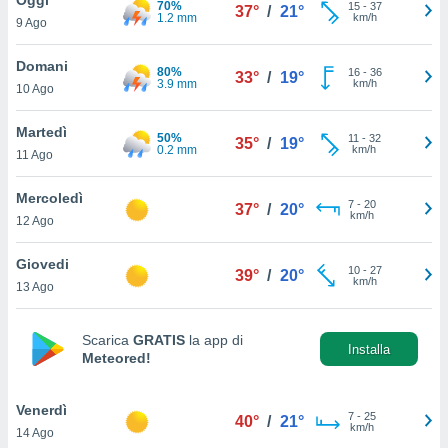
70%
a", è
15
-
37
37°
/
21°
1.2 mm
km/h
9 Ago
al sito
ettando
Domani
80%
16
-
36
33°
/
19°
zione di
3.9 mm
km/h
10 Ago
okie,
dei nostri
Martedì
50%
11
-
32
che ci
35°
/
19°
0.2 mm
km/h
11 Ago
no di
 e
e il
Mercoledì
7
-
20
37°
/
20°
amento
km/h
12 Ago
 Web,
i
Giovedi
10
-
27
re un
39°
/
20°
km/h
13 Ago
pecifico
arti la
à o
Scarica
GRATIS
la app di
i
Installa
Meteored!
zzati
 di esso.
sultare
Venerdì
7
-
25
40°
/
21°
km/h
14 Ago
oni nella