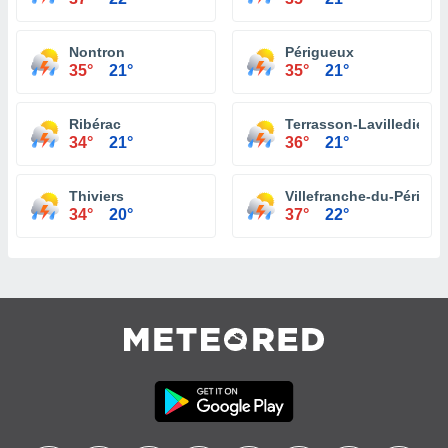
Nontron
Périgueux
35°
21°
35°
21°
Ribérac
Terrasson-Lavilledieu
34°
21°
36°
21°
Thiviers
Villefranche-du-Périgor
34°
20°
37°
22°