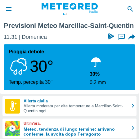
int-Quentin
Previsioni Meteo Marcillac-Saint-Quentin
tiva
rivacy
11:31
Domenica
...
ti di
net
Pioggia debole
net)
30°
i
 da
nisti per
30%
 che le
Temp. percepita 30°
0.2 mm
ioni
iano di
È
Allerta gialla
Allerta moderata per alte temperature a Marcillac-Saint-
 a
Quentin oggi
ito Web
do le
Ultim'ora.
opzioni:
Meteo, tendenza di lungo termine: arrivano
conferme, la svolta dopo Ferragosto
 i