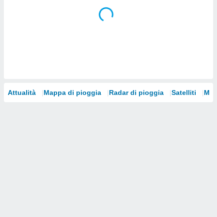
i nostri
artner
Attualità
Mappa di pioggia
Radar di pioggia
Satelliti
Mod