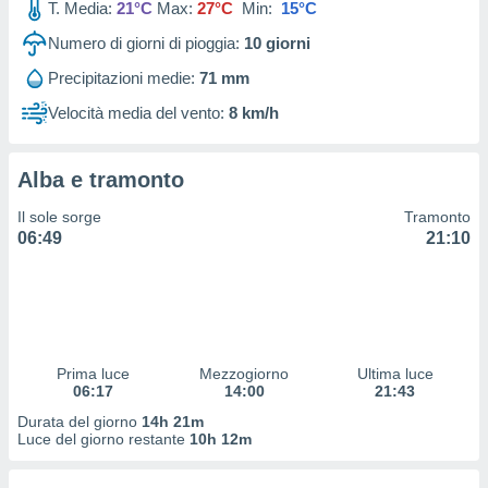
T. Media:
21°C
Max:
27°C
Min:
15°C
 profili
lezione
Numero di giorni di pioggia:
10
giorni
cità
izzata,
Precipitazioni medie:
71 mm
fili per
Velocità media del vento:
8 km/h
izzazione
nuti,
 profili
Alba e tramonto
lezione
Il sole sorge
Tramonto
uti
06:49
21:10
zzati,
 le
ni degli
 misurare
zioni dei
,
ere il
Prima luce
Mezzogiorno
Ultima luce
06:17
14:00
21:43
so
Durata del giorno
14h 21m
he o la
Luce del giorno restante
10h 12m
ione di
enienti
diverse,