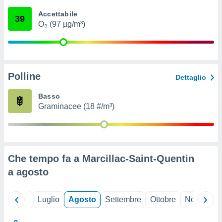
ioni
" o
Accettabile
tra
39
O₃ (97 µg/m³)
sui cookie
o sito
nostri
Polline
Dettaglio
mo il
te
Basso
ento dei
Graminacee (18 #/m³)
re
ioni su
vo e/o
i,
Che tempo fa a Marcillac-Saint-Quentin
 dati
er la
a
agosto
 della
à, creare
r la
Giugno
Luglio
Agosto
Settembre
Ottobre
Novembre
à
izzata,