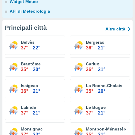
Widget Meteo
API di Meteorologia
Principali città
Altre città
Belvès
Bergerac
37°
22°
36°
21°
Brantôme
Carlux
35°
20°
36°
21°
Issigeac
La Roche-Chalais
36°
21°
35°
20°
Lalinde
Le Bugue
37°
21°
37°
21°
Montignac
Montpon-Ménestérol
37°
22°
35°
21°