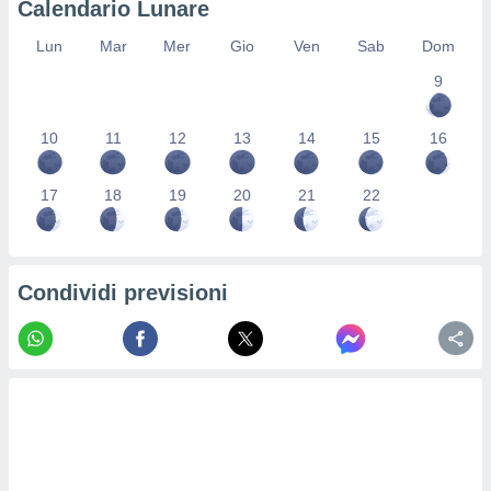
Calendario Lunare
re e
e i
Lun
Mar
Mer
Gio
Ven
Sab
Dom
tilizzare
9
ati per la
e dei
.
10
11
12
13
14
15
16
izzazione
17
18
19
20
21
22
azione
o la
e del
vo,
Condividi previsioni
à e
i
zzati,
one delle
ni dei
 e degli
 ricerche
ico,
di