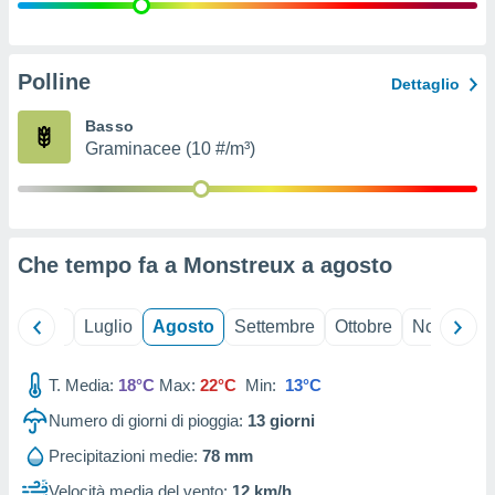
ioni
" o
tra
sui cookie
o sito
Polline
Dettaglio
Basso
nostri
Graminacee (10 #/m³)
mo il
te
ento dei
Che tempo fa a Monstreux a
agosto
re
ioni su
vo e/o
Giugno
Luglio
Agosto
Settembre
Ottobre
Novembre
i,
 dati
er la
T. Media:
18°C
Max:
22°C
Min:
13°C
 della
Numero di giorni di pioggia:
13
giorni
à, creare
r la
Precipitazioni medie:
78 mm
à
izzata,
Velocità media del vento:
12 km/h