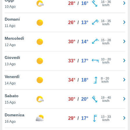
a", è
16
-
36
28°
/
16°
km/h
10 Ago
al sito
ettando
Domani
16
-
35
26°
/
13°
zione di
km/h
11 Ago
okie,
dei nostri
Mercoledì
15
-
28
che ci
30°
/
14°
km/h
12 Ago
no di
 e
e il
Giovedi
10
-
20
33°
/
17°
amento
km/h
13 Ago
 Web,
i
Venerdì
8
-
20
re un
34°
/
18°
km/h
14 Ago
pecifico
arti la
Sabato
à o
19
-
40
30°
/
20°
km/h
i
15 Ago
zzati
 di esso.
Domenica
13
-
33
sultare
29°
/
17°
km/h
16 Ago
oni nella