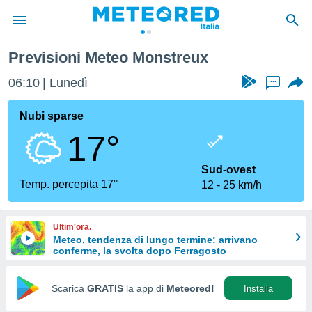
Previsioni Meteo Monstreux
tiva
rivacy
06:10
Lunedì
...
ti di
net
Nubi sparse
net)
17°
i
 da
nisti per
Sud-ovest
 che le
Temp. percepita 17°
12
25 km/h
ioni
iano di
È
Ultim'ora.
Meteo, tendenza di lungo termine: arrivano
 a
conferme, la svolta dopo Ferragosto
ito Web
do le
opzioni:
Scarica
GRATIS
la app di
Meteored!
Installa
 i