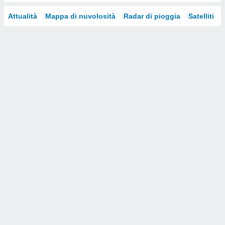
i nostri
Attualità
Mappa di nuvolosità
Radar di pioggia
Satelliti
artner