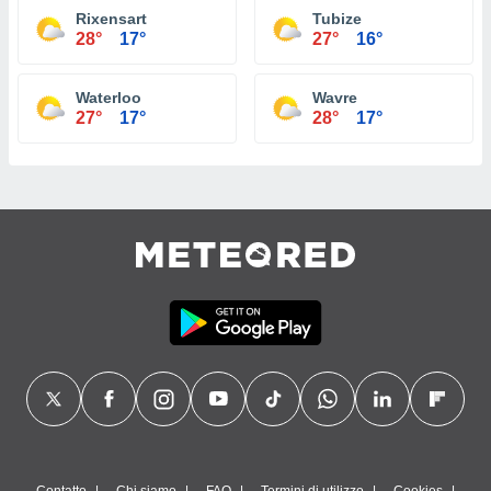
Rixensart
Tubize
28°
17°
27°
16°
Waterloo
Wavre
27°
17°
28°
17°