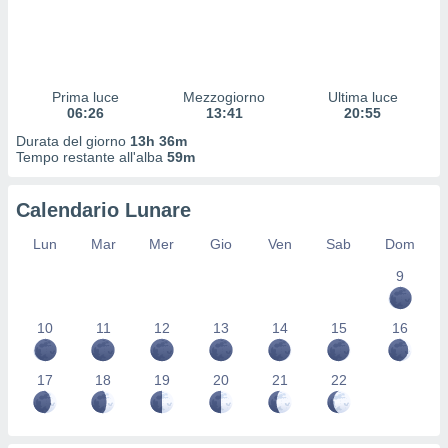
 profili
lezione
cità
izzata,
fili per
Prima luce
Mezzogiorno
Ultima luce
06:26
13:41
20:55
izzazione
Durata del giorno
13h 36m
nuti,
Tempo restante all'alba
59m
 profili
lezione
uti
Calendario Lunare
zzati,
 le
Lun
Mar
Mer
Gio
Ven
Sab
Dom
ni degli
 misurare
9
zioni dei
,
10
11
12
13
14
15
16
ere il
so
17
18
19
20
21
22
he o la
ione di
enienti
diverse,