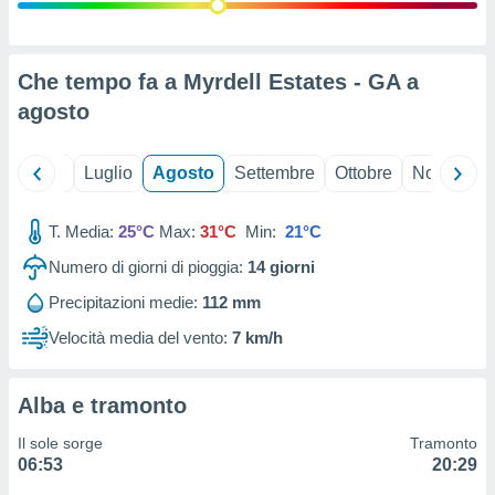
ioni
" o
tra
sui cookie
o sito
Che tempo fa a Myrdell Estates - GA a
agosto
nostri
Giugno
Luglio
Agosto
Settembre
Ottobre
Novembre
mo il
te
ento dei
T. Media:
25°C
Max:
31°C
Min:
21°C
Numero di giorni di pioggia:
14
giorni
re
ioni su
Precipitazioni medie:
112 mm
vo e/o
Velocità media del vento:
7 km/h
i,
 dati
er la
 della
Alba e tramonto
à, creare
r la
Il sole sorge
Tramonto
à
06:53
20:29
izzata,