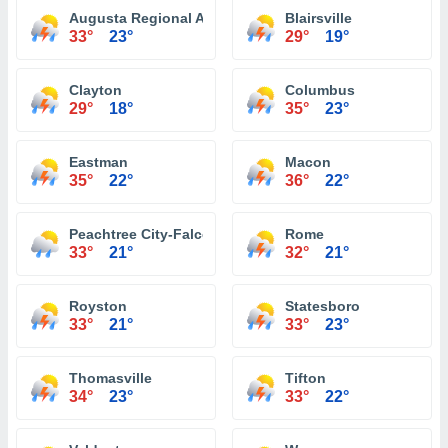
Augusta Regional Airport
Blairsville
33°
23°
29°
19°
Clayton
Columbus
29°
18°
35°
23°
Eastman
Macon
35°
22°
36°
22°
Peachtree City-Falcon Field Atlanta
Rome
33°
21°
32°
21°
Royston
Statesboro
33°
21°
33°
23°
Thomasville
Tifton
34°
23°
33°
22°