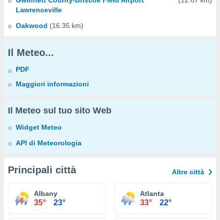
Gwinnett County-Briscoe Field Airport
(12.67 km)
Lawrenceville
Oakwood
(16.35 km)
Il Meteo...
PDF
Maggiori informazioni
Il Meteo sul tuo sito Web
Widget Meteo
API di Meteorologia
Principali città
Altre città
Albany
Atlanta
35°
23°
33°
22°