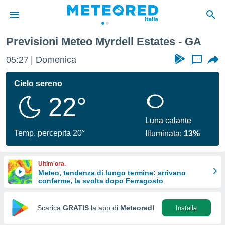
Previsioni Meteo Myrdell Estates - GA
tiva
rivacy
05:27
Domenica
...
ti di
net
Cielo sereno
net)
22°
i
 da
nisti per
Luna calante
 che le
Temp. percepita 20°
Illuminata:
13%
ioni
iano di
È
Ultim'ora.
Meteo, tendenza di lungo termine: arrivano
 a
conferme, la svolta dopo Ferragosto
ito Web
do le
opzioni:
Scarica
GRATIS
la app di
Meteored!
Installa
 i